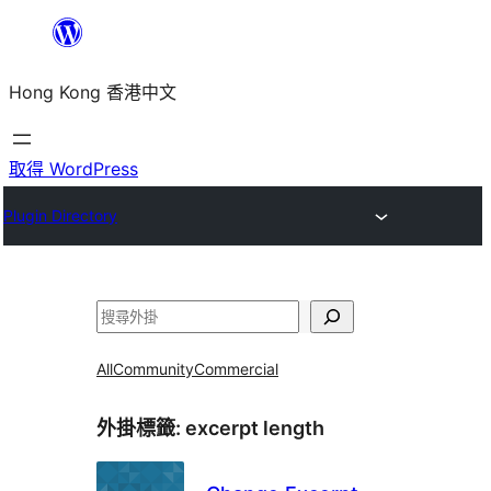
跳
至
Hong Kong 香港中文
主
要
內
取得 WordPress
容
Plugin Directory
搜
尋
All
Community
Commercial
外掛標籤:
excerpt length