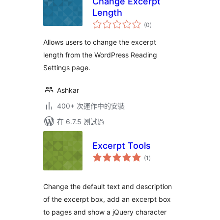
Change Excerpt
Length
總
(0
)
評
分
Allows users to change the excerpt
length from the WordPress Reading
Settings page.
Ashkar
400+ 次運作中的安裝
在 6.7.5 測試過
Excerpt Tools
總
(1
)
評
分
Change the default text and description
of the excerpt box, add an excerpt box
to pages and show a jQuery character