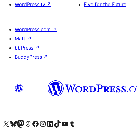
WordPress.tv
↗
Five for the Future
WordPress.com
↗
Matt
↗
bbPress
↗
BuddyPress
↗
Visit our X (formerly Twitter) account
Visit our Bluesky account
Visit our Mastodon account
Visit our Threads account
訪問我們的 Facebook 專頁
Visit our Instagram account
Visit our LinkedIn account
Visit our TikTok account
Visit our YouTube channel
Visit our Tumblr account