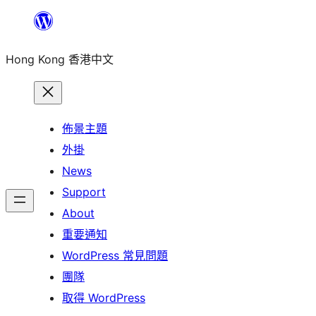
跳
至
Hong Kong 香港中文
主
要
內
容
佈景主題
外掛
News
Support
About
重要通知
WordPress 常見問題
團隊
取得 WordPress