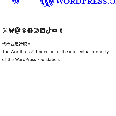
Visit our X (formerly Twitter) account
Visit our Bluesky account
Visit our Mastodon account
Visit our Threads account
訪問我們的 Facebook 專頁
Visit our Instagram account
Visit our LinkedIn account
Visit our TikTok account
Visit our YouTube channel
Visit our Tumblr account
代碼就是詩歌。
The WordPress® trademark is the intellectual property
of the WordPress Foundation.