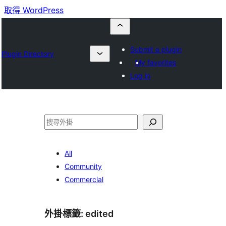
取得 WordPress
Submit a plugin
Plugin Directory
My favorites
Log in
搜
尋
All
Community
Commercial
外掛標籤:
edited