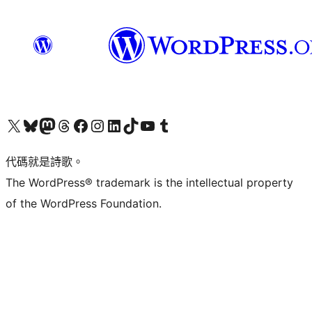
Visit our X (formerly Twitter) account
Visit our Bluesky account
Visit our Mastodon account
Visit our Threads account
訪問我們的 Facebook 專頁
Visit our Instagram account
Visit our LinkedIn account
Visit our TikTok account
Visit our YouTube channel
Visit our Tumblr account
代碼就是詩歌。
The WordPress® trademark is the intellectual property
of the WordPress Foundation.