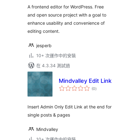
A frontend editor for WordPress. Free
and open source project with a goal to
enhance usability and convenience of
editing content.
jesperb
10+ 次運作中的安裝
在 4.3.34 測試過
Mindvalley Edit Link
總
(0
)
評
分
Insert Admin Only Edit Link at the end for
single posts & pages
Mindvalley
10+ 次運作中的安裝