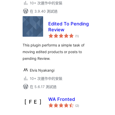
10+ 次運作中的安裝
在 3.9.40 測試過
Edited To Pending
Review
總
(1
)
評
分
This plugin performs a simple task of
moving edited products or posts to
pending Review.
Elvis Nyakangi
10+ 次運作中的安裝
在 5.6.17 測試過
WA Fronted
總
(2
)
評
分