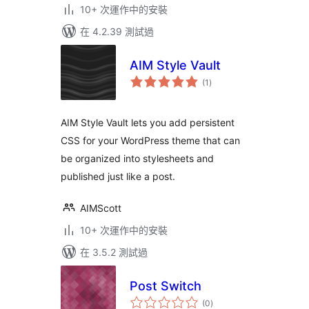
10+ 次運作中的安裝
在 4.2.39 測試過
AIM Style Vault
總
(1
)
評
分
AIM Style Vault lets you add persistent
CSS for your WordPress theme that can
be organized into stylesheets and
published just like a post.
AIMScott
10+ 次運作中的安裝
在 3.5.2 測試過
Post Switch
總
(0
)
評