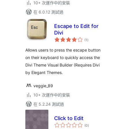
10+ 次運作中的安裝
在 6.0.12 測試過
Escape to Edit for
Divi
總
(1
)
評
分
Allows users to press the escape button
on their keyboard to quickly access the
Divi Theme Visual Builder (Requires Divi
by Elegant Themes.
veggie_89
10+ 次運作中的安裝
在 5.2.24 測試過
Click to Edit
總
(0
)
評