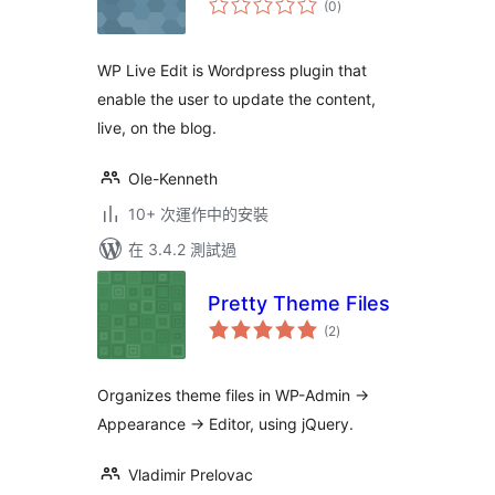
(0
)
評
分
WP Live Edit is Wordpress plugin that
enable the user to update the content,
live, on the blog.
Ole-Kenneth
10+ 次運作中的安裝
在 3.4.2 測試過
Pretty Theme Files
總
(2
)
評
分
Organizes theme files in WP-Admin ->
Appearance -> Editor, using jQuery.
Vladimir Prelovac