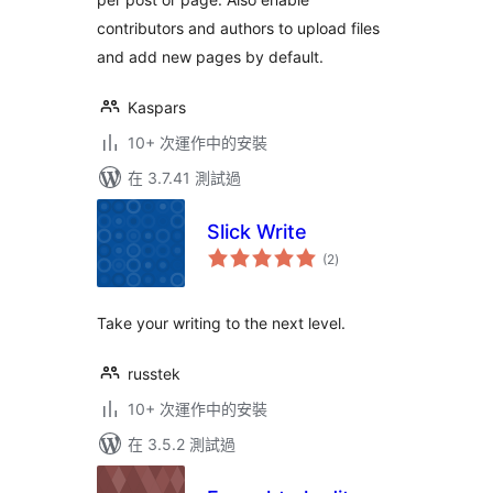
contributors and authors to upload files
and add new pages by default.
Kaspars
10+ 次運作中的安裝
在 3.7.41 測試過
Slick Write
總
(2
)
評
分
Take your writing to the next level.
russtek
10+ 次運作中的安裝
在 3.5.2 測試過