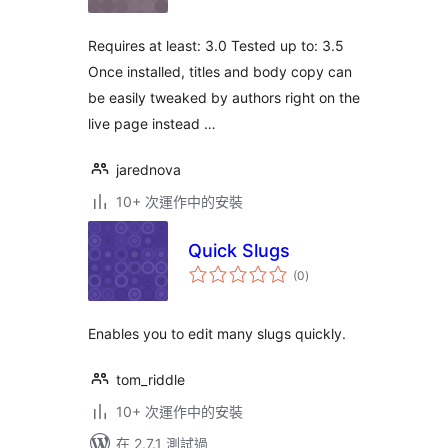
分
Requires at least: 3.0 Tested up to: 3.5
Once installed, titles and body copy can
be easily tweaked by authors right on the
live page instead …
jarednova
10+ 次運作中的安裝
Quick Slugs
總
(0
)
評
分
Enables you to edit many slugs quickly.
tom_riddle
10+ 次運作中的安裝
在 2.7.1 測試過