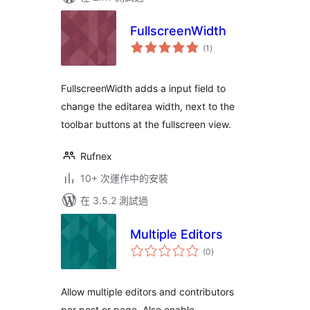
FullscreenWidth
總
(1
)
評
分
FullscreenWidth adds a input field to
change the editarea width, next to the
toolbar buttons at the fullscreen view.
Rufnex
10+ 次運作中的安裝
在 3.5.2 測試過
Multiple Editors
總
(0
)
評
分
Allow multiple editors and contributors
per post or page. Also enable