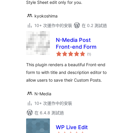
Style Sheet edit only for you.
kyokoshima
10+ 次運作中的安裝
在 0.2 測試過
N-Media Post
Front-end Form
總
(1
)
評
分
This plugin renders a beautiful Front-end
form to with title and description editor to
allow users to save their Custom Posts.
N-Media
10+ 次運作中的安裝
在 6.4.8 測試過
WP Live Edit
總