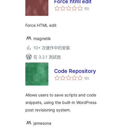
Force html edit
總
(0
)
評
分
Force HTML edit
magnetik
10+ 次運作中的安裝
在 3.2.1 測試過
Code Repository
總
(0
)
評
分
Allows users to save scripts and code
snippets, using the built-in WordPress
post revisioning system.
jamesona