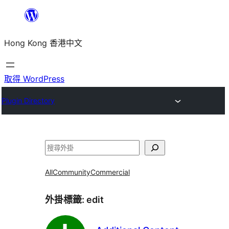
跳
至
Hong Kong 香港中文
主
要
內
取得 WordPress
容
Plugin Directory
搜
尋
All
Community
Commercial
外掛標籤:
edit