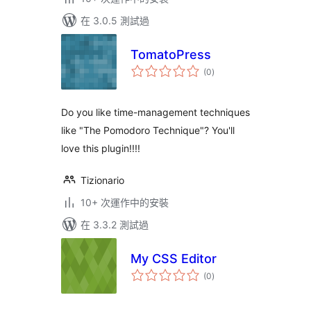
在 3.0.5 測試過
TomatoPress
總
(0
)
評
分
Do you like time-management techniques
like "The Pomodoro Technique"? You'll
love this plugin!!!!
Tizionario
10+ 次運作中的安裝
在 3.3.2 測試過
My CSS Editor
總
(0
)
評
分