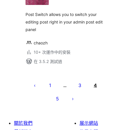
分
Post Switch allows you to switch your
editing post right in your admin post edit
panel
chaozh
10+ 次運作中的安裝
在 3.5.2 測試過
Posts
pagination
1
3
4
…
5
關於我們
展示網站