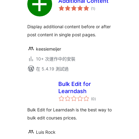
Additional Content
總
(1
)
評
分
Display additional content before or after
post content in single post pages.
keesiemeijer
10+ 次運作中的安裝
在 5.4.19 測試過
Bulk Edit for
Learndash
總
(0
)
評
分
Bulk Edit for Learndash is the best way to
bulk edit courses prices.
Luis Rock