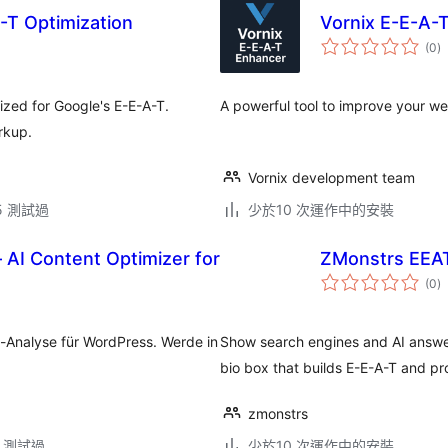
-T Optimization
Vornix E-E-A-
總
(0
)
評
分
ized for Google's E-E-A-T.
A powerful tool to improve your we
rkup.
Vornix development team
.5 測試過
少於10 次運作中的安裝
 AI Content Optimizer for
ZMonstrs EEA
總
(0
)
評
分
-Analyse für WordPress. Werde in
Show search engines and AI answer
bio box that builds E-E-A-T and pr
zmonstrs
.2 測試過
少於10 次運作中的安裝