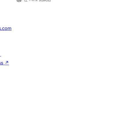
s.com
↗
ss
↗