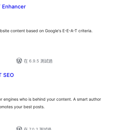
T Enhancer
bsite content based on Google's E-E-A-T criteria.
在 6.9.5 測試過
T SEO
 engines who is behind your content. A smart author
omotes your best posts.
在 7.0.2 測試過