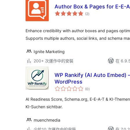
Author Box & Pages for E-E-A
總
(2
)
評
分
Enhance credibility with author boxes and pages optim
Supports multiple authors, social links, and schema ma
Ignite Marketing
200+ 次運作中的安裝
在 6.9
WP Rankify (AI Auto Embed) –
WordPress
總
(0
)
評
分
AI Readiness Score, Schema.org, E-E-A-T & KI-Themen
KI-Suchen sichtbar.
muenchmedia
少於10 次運作中的安裝
在 7.0