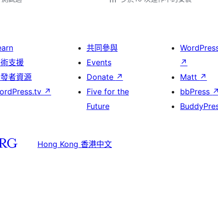
earn
共同參與
WordPres
技術支援
Events
↗
開發者資源
Donate
↗
Matt
↗
ordPress.tv
↗
Five for the
bbPress
Future
BuddyPre
Hong Kong 香港中文