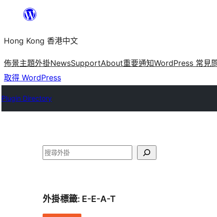
跳
至
Hong Kong 香港中文
主
要
佈景主題
外掛
News
Support
About
重要通知
WordPress 常見
內
取得 WordPress
容
Plugin Directory
搜
尋
外掛標籤:
E-E-A-T