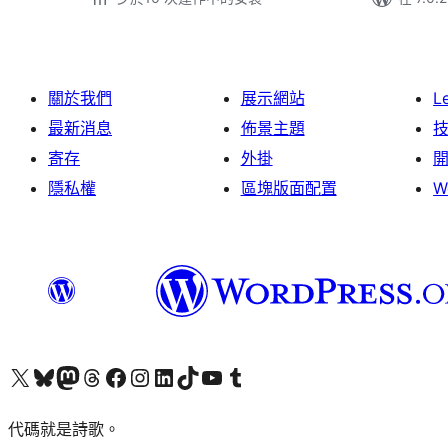
關於我們
展示網站
L
最新消息
佈景主題
寄存
外掛
隱私權
區塊版面配置
W
Visit our X (formerly Twitter) account
Visit our Bluesky account
Visit our Mastodon account
Visit our Threads account
訪問我們的 Facebook 專頁
Visit our Instagram account
Visit our LinkedIn account
Visit our TikTok account
Visit our YouTube channel
Visit our Tumblr account
代碼就是詩歌。