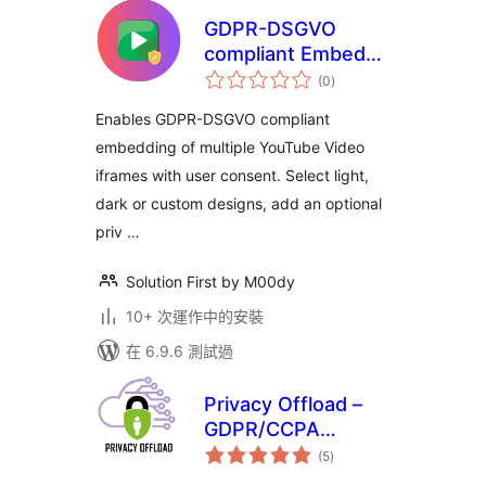
GDPR-DSGVO
compliant Embeds
總
for YouTube Videos
(0
)
評
分
Enables GDPR-DSGVO compliant
embedding of multiple YouTube Video
iframes with user consent. Select light,
dark or custom designs, add an optional
priv …
Solution First by M00dy
10+ 次運作中的安裝
在 6.9.6 測試過
Privacy Offload –
GDPR/CCPA
總
Manager
(5
)
評
分