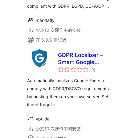
compliant with GDPR, LGPD, CCPA/CP …
mandatly
少於10 次運作中的安裝
在 6.9.6 測試過
GDPR Localizer –
Smart Google
總
Fonts Local Hosting
(0
)
評
分
& DSGVO
Automatically localizes Google Fonts to
Compliance
comply with GDPR/DSGVO requirements
by hosting them on your own server. Set
it and forget it.
vpuida
少於10 次運作中的安裝