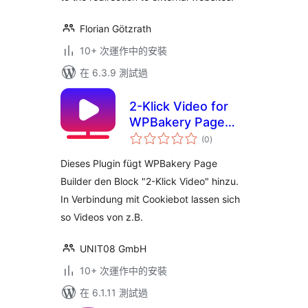
Florian Götzrath
10+ 次運作中的安裝
在 6.3.9 測試過
2-Klick Video for
WPBakery Page
總
Builder
(0
)
評
分
Dieses Plugin fügt WPBakery Page
Builder den Block "2-Klick Video" hinzu.
In Verbindung mit Cookiebot lassen sich
so Videos von z.B.
UNIT08 GmbH
10+ 次運作中的安裝
在 6.1.11 測試過