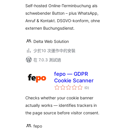
分
Button
Self-hosted Online-Terminbuchung als
schwebender Button – plus WhatsApp,
Anruf & Kontakt. DSGVO-konform, ohne
externen Buchungsdienst.
Delta Web Solution
少於10 次運作中的安裝
在 7.0.3 測試過
fepo — GDPR
Cookie Scanner
總
(0
)
評
分
Checks whether your cookie banner
actually works — identifies trackers in
the page source before visitor consent.
fepo