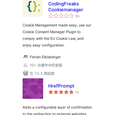
CodingFreaks
Cookiemanager
總
(0
)
評
分
Cookie Management made easy, use our
Cookie Consent Manager Plugin to
comply with the EU Cookie Law, and
enjoy easy configuration.
Florian Eibisberger
10+ 次運作中的安裝
在 7.0.3 測試過
HrefPrompt
總
(1
)
評
分
Adds a configurable layer of confirmation
to the redirection to external websites.