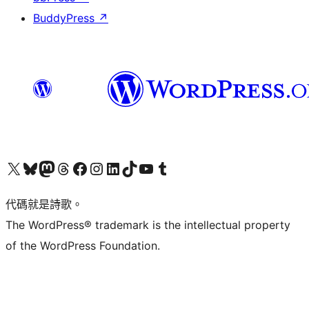
BuddyPress
↗
Visit our X (formerly Twitter) account
Visit our Bluesky account
Visit our Mastodon account
Visit our Threads account
訪問我們的 Facebook 專頁
Visit our Instagram account
Visit our LinkedIn account
Visit our TikTok account
Visit our YouTube channel
Visit our Tumblr account
代碼就是詩歌。
The WordPress® trademark is the intellectual property
of the WordPress Foundation.