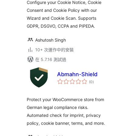
Configure your Cookie Notice, Cookie
Consent and Cookie Policy with our
Wizard and Cookie Scan. Supports
GDPR, DSGVO, CCPA and PIPEDA.
Ashutosh Singh
10+ 次運作中的安裝
在 5.7.16 測試過
Abmahn-Shield
總
(0
)
評
分
Protect your WooCommerce store from
German legal compliance risks.
Automated check for imprint, privacy
policy, cookie banner, terms, and more.