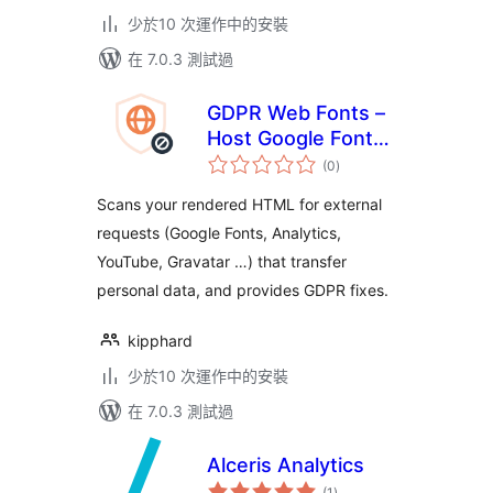
少於10 次運作中的安裝
在 7.0.3 測試過
GDPR Web Fonts –
Host Google Fonts
總
Locally
(0
)
評
分
Scans your rendered HTML for external
requests (Google Fonts, Analytics,
YouTube, Gravatar …) that transfer
personal data, and provides GDPR fixes.
kipphard
少於10 次運作中的安裝
在 7.0.3 測試過
Alceris Analytics
總
(1
)