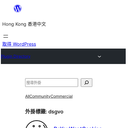
跳
至
Hong Kong 香港中文
主
要
內
取得 WordPress
容
Plugin Directory
搜
尋
All
Community
Commercial
外掛標籤:
dsgvo