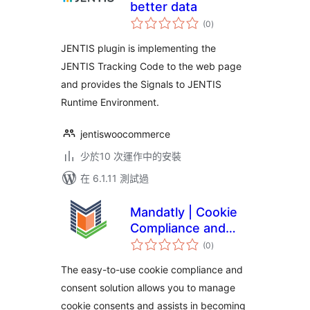
better data
總
(0
)
評
分
JENTIS plugin is implementing the
JENTIS Tracking Code to the web page
and provides the Signals to JENTIS
Runtime Environment.
jentiswoocommerce
少於10 次運作中的安裝
在 6.1.11 測試過
Mandatly | Cookie
Compliance and
總
Consent solution
(0
)
評
分
The easy-to-use cookie compliance and
consent solution allows you to manage
cookie consents and assists in becoming