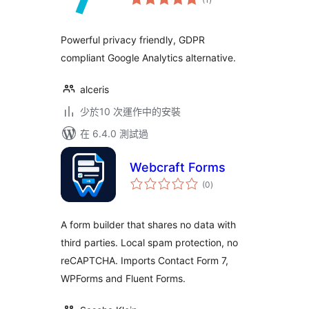
評
分
Powerful privacy friendly, GDPR
compliant Google Analytics alternative.
alceris
少於10 次運作中的安裝
在 6.4.0 測試過
Webcraft Forms
總
(0
)
評
分
A form builder that shares no data with
third parties. Local spam protection, no
reCAPTCHA. Imports Contact Form 7,
WPForms and Fluent Forms.