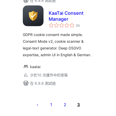
在 6.9.6 測試過
KaaTai Consent
Manager
總
(0
)
評
分
GDPR cookie consent made simple.
Consent Mode v2, cookie scanner &
legal-text generator. Deep DSGVO
expertise, admin UI in English & German.
kaatai
少於10 次運作中的安裝
在 6.9.6 測試過
Posts
pagination
1
2
3