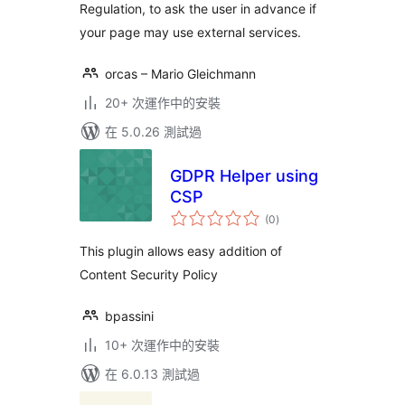
Regulation, to ask the user in advance if
your page may use external services.
orcas – Mario Gleichmann
20+ 次運作中的安裝
在 5.0.26 測試過
GDPR Helper using
CSP
總
(0
)
評
分
This plugin allows easy addition of
Content Security Policy
bpassini
10+ 次運作中的安裝
在 6.0.13 測試過