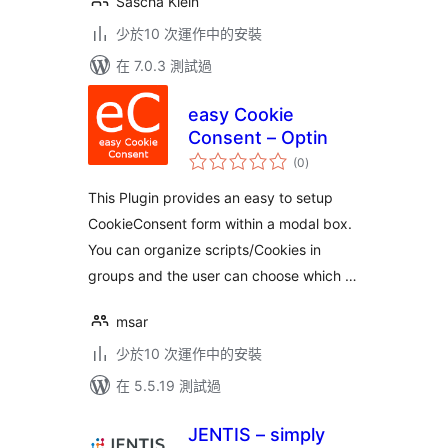
Sascha Klein
少於10 次運作中的安裝
在 7.0.3 測試過
easy Cookie
Consent – Optin
總
(0
)
評
分
This Plugin provides an easy to setup
CookieConsent form within a modal box.
You can organize scripts/Cookies in
groups and the user can choose which …
msar
少於10 次運作中的安裝
在 5.5.19 測試過
JENTIS – simply