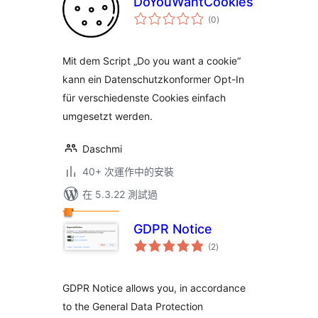
DoYouWantCookies
總
(0
)
評
分
Mit dem Script „Do you want a cookie“
kann ein Datenschutzkonformer Opt-In
für verschiedenste Cookies einfach
umgesetzt werden.
Daschmi
40+ 次運作中的安裝
在 5.3.22 測試過
GDPR Notice
總
(2
)
評
分
GDPR Notice allows you, in accordance
to the General Data Protection