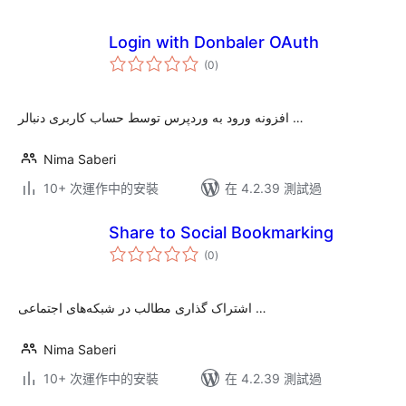
Login with Donbaler OAuth
總
(0
)
評
分
افزونه ورود به وردپرس توسط حساب کاربری دنبالر …
Nima Saberi
10+ 次運作中的安裝
在 4.2.39 測試過
Share to Social Bookmarking
總
(0
)
評
分
اشتراک گذاری مطالب در شبکه‌های اجتماعی …
Nima Saberi
10+ 次運作中的安裝
在 4.2.39 測試過