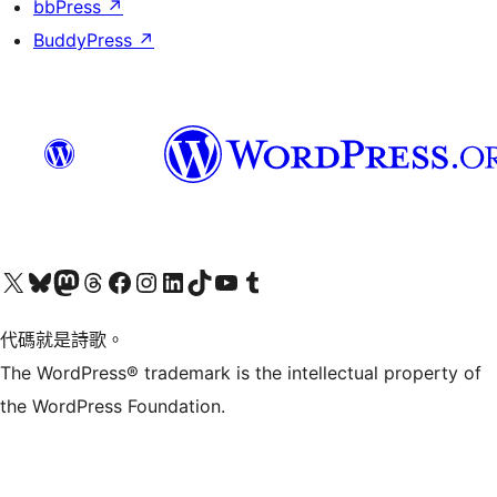
bbPress
↗
BuddyPress
↗
Visit our X (formerly Twitter) account
Visit our Bluesky account
Visit our Mastodon account
Visit our Threads account
訪問我們的 Facebook 專頁
Visit our Instagram account
Visit our LinkedIn account
Visit our TikTok account
Visit our YouTube channel
Visit our Tumblr account
代碼就是詩歌。
The WordPress® trademark is the intellectual property of
the WordPress Foundation.