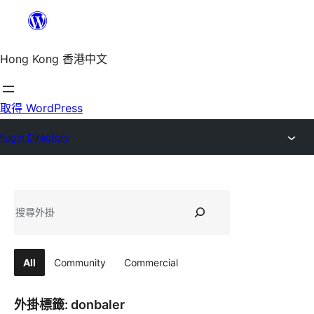
跳
至
主
Hong Kong 香港中文
要
內
取得 WordPress
容
Plugin Directory
搜
尋
All
Community
Commercial
外掛標籤:
donbaler