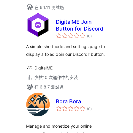
在 6.1.11 測試過
DigitalME Join
Button for Discord
總
(0
)
評
分
A simple shortcode and settings page to
display a fixed 'Join our Discord!' button.
DigitalME
少於10 次運作中的安裝
在 6.8.7 測試過
Bora Bora
總
(0
)
評
分
Manage and monetize your online