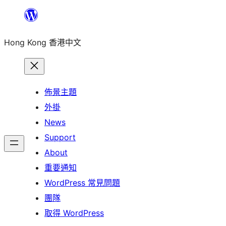
跳
至
Hong Kong 香港中文
主
要
內
容
佈景主題
外掛
News
Support
About
重要通知
WordPress 常見問題
團隊
取得 WordPress