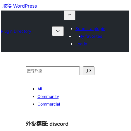
取得 WordPress
Submit a plugin
Plugin Directory
My favorites
Log in
搜
尋
All
Community
Commercial
外掛標籤:
discord