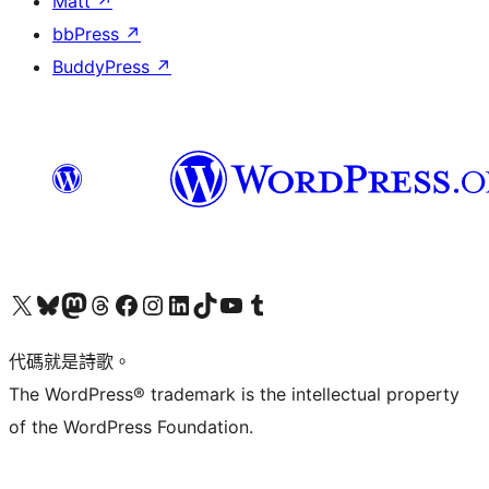
Matt
↗
bbPress
↗
BuddyPress
↗
Visit our X (formerly Twitter) account
Visit our Bluesky account
Visit our Mastodon account
Visit our Threads account
訪問我們的 Facebook 專頁
Visit our Instagram account
Visit our LinkedIn account
Visit our TikTok account
Visit our YouTube channel
Visit our Tumblr account
代碼就是詩歌。
The WordPress® trademark is the intellectual property
of the WordPress Foundation.