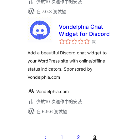
少於10 次運作中的安裝
在 7.0.3 測試過
Vondelphia Chat
Widget for Discord
總
(0
)
評
分
Add a beautiful Discord chat widget to
your WordPress site with online/offline
status indicators. Sponsored by
Vondelphia.com
Vondelphia.com
少於10 次運作中的安裝
在 6.9.6 測試過
Posts
pagination
1
2
3