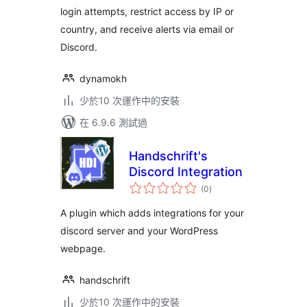
login attempts, restrict access by IP or
country, and receive alerts via email or
Discord.
dynamokh
少於10 次運作中的安裝
在 6.9.6 測試過
Handschrift's
Discord Integration
總
(0
)
評
分
A plugin which adds integrations for your
discord server and your WordPress
webpage.
handschrift
少於10 次運作中的安裝