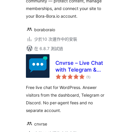
community — protect content, manage
memberships, and connect your site to
your Bora-Bora.io account.
boraboraio
少於10 次運作中的安裝
在 6.8.7 測試過
Cnvrse – Live Chat
with Telegram &
總
Discord
(1
)
評
分
Free live chat for WordPress. Answer
visitors from the dashboard, Telegram or
Discord. No per-agent fees and no
separate account.
cnvrse