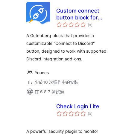
Custom connect
button block for
總
Discord
(0
)
評
分
A Gutenberg block that provides a
customizable "Connect to Discord"
button, designed to work with supported
Discord integration add-ons.
Younes
少於10 次運作中的安裝
在 6.8.7 測試過
Check Login Lite
總
(0
)
評
分
A powerful security plugin to monitor