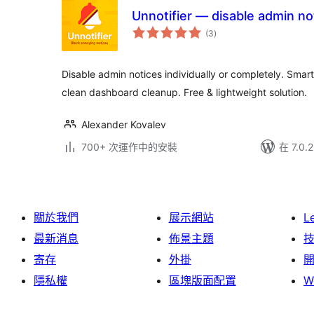
Unnotifier — disable admin not
總
(3
)
評
分
Disable admin notices individually or completely. Smart
clean dashboard cleanup. Free & lightweight solution.
Alexander Kovalev
700+ 次運作中的安裝
在 7.0
關於我們
展示網站
L
最新消息
佈景主題
寄存
外掛
隱私權
區塊版面配置
W