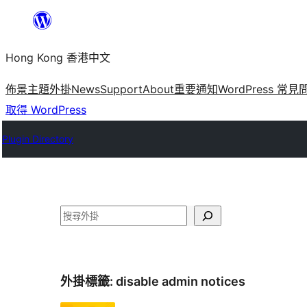
跳
至
Hong Kong 香港中文
主
要
佈景主題
外掛
News
Support
About
重要通知
WordPress 常見
內
取得 WordPress
容
Plugin Directory
搜
尋
外掛標籤:
disable admin notices