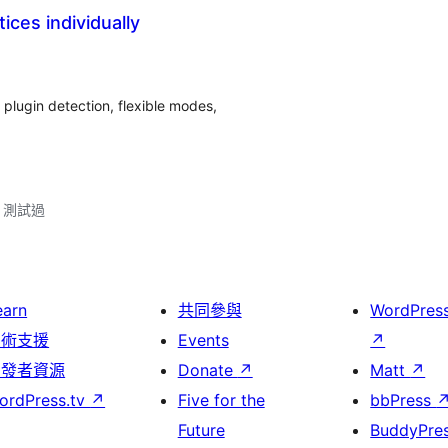
ices individually
 plugin detection, flexible modes,
.2 測試過
earn
共同參與
WordPres
技術支援
Events
↗
開發者資源
Donate
↗
Matt
↗
ordPress.tv
↗
Five for the
bbPress
Future
BuddyPre