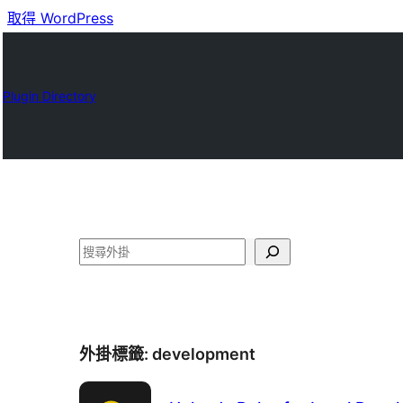
取得 WordPress
Plugin Directory
搜
尋
外掛標籤:
development