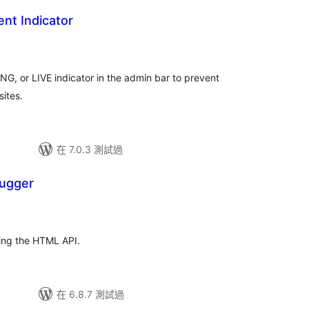
nt Indicator
G, or LIVE indicator in the admin bar to prevent
ites.
在 7.0.3 測試過
ugger
ng the HTML API.
在 6.8.7 測試過