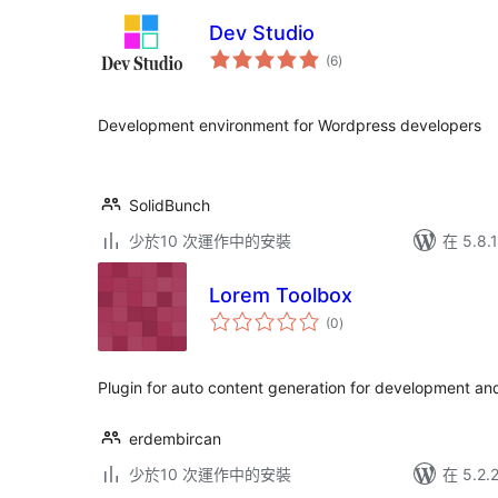
Dev Studio
總
(6
)
評
分
Development environment for Wordpress developers
SolidBunch
少於10 次運作中的安裝
在 5.8
Lorem Toolbox
總
(0
)
評
分
Plugin for auto content generation for development an
erdembircan
少於10 次運作中的安裝
在 5.2