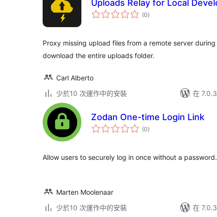
Uploads Relay for Local Deve
總
(0
)
評
分
Proxy missing upload files from a remote server durin
download the entire uploads folder.
Carl Alberto
少於10 次運作中的安裝
在 7.0
Zodan One-time Login Link
總
(0
)
評
分
Allow users to securely log in once without a password.
Marten Moolenaar
少於10 次運作中的安裝
在 7.0