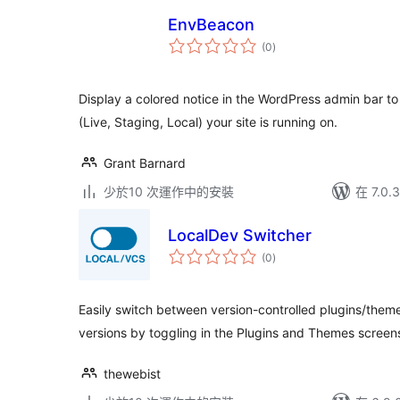
EnvBeacon
總
(0
)
評
分
Display a colored notice in the WordPress admin bar t
(Live, Staging, Local) your site is running on.
Grant Barnard
少於10 次運作中的安裝
在 7.0
LocalDev Switcher
總
(0
)
評
分
Easily switch between version-controlled plugins/them
versions by toggling in the Plugins and Themes screen
thewebist