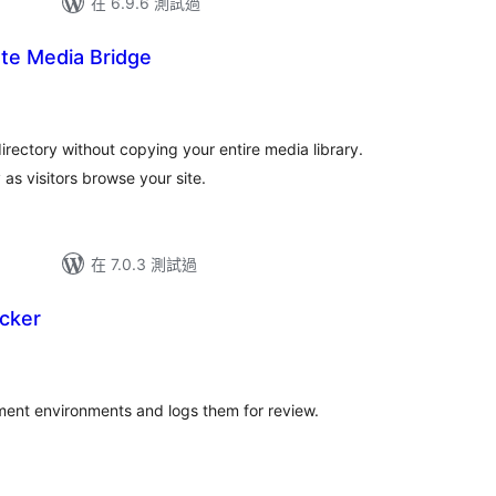
在 6.9.6 測試過
e Media Bridge
ectory without copying your entire media library.
 as visitors browse your site.
在 7.0.3 測試過
ocker
ment environments and logs them for review.