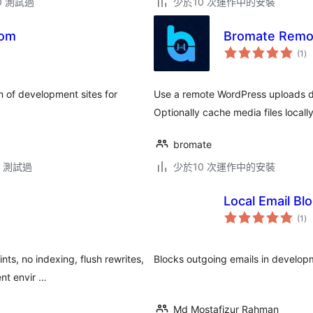
.0 測試過
少於10 次運作中的安裝
oom
Bromate Remot
總
(1
)
評
分
on of development sites for
Use a remote WordPress uploads dir
Optionally cache media files locally
bromate
.6 測試過
少於10 次運作中的安裝
Local Email Bl
總
(1
)
評
分
ts, no indexing, flush rewrites,
Blocks outgoing emails in develop
ent envir …
Md Mostafizur Rahman