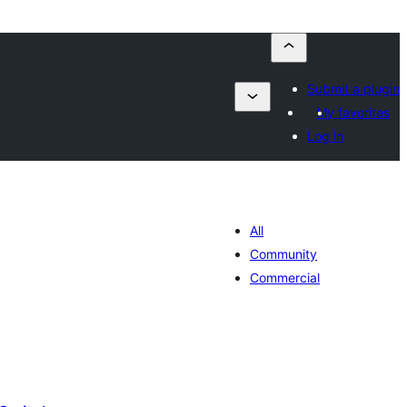
Submit a plugin
My favorites
Log in
All
Community
Commercial