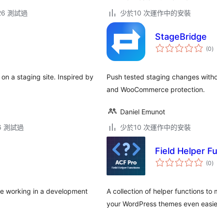
.26 測試過
少於10 次運作中的安裝
StageBridge
總
(0
)
評
分
 on a staging site. Inspired by
Push tested staging changes withou
and WooCommerce protection.
Daniel Emunot
.6 測試過
少於10 次運作中的安裝
Field Helper F
總
(0
)
評
分
are working in a development
A collection of helper functions t
your WordPress themes even easie