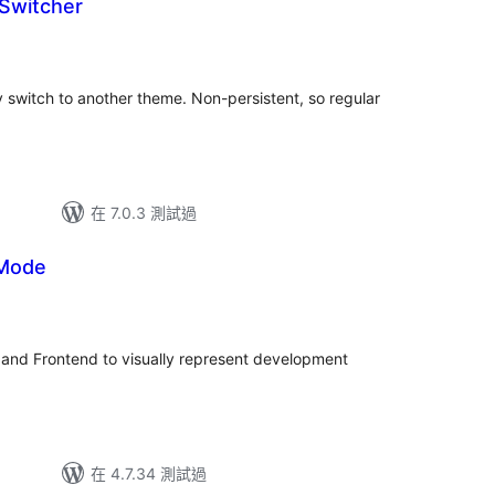
Switcher
ily switch to another theme. Non-persistent, so regular
在 7.0.3 測試過
Mode
and Frontend to visually represent development
在 4.7.34 測試過