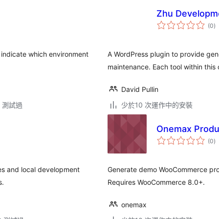
Zhu Developme
總
(0
)
評
分
o indicate which environment
A WordPress plugin to provide gen
maintenance. Each tool within this 
David Pullin
.3 測試過
少於10 次運作中的安裝
Onemax Produ
總
(0
)
評
分
es and local development
Generate demo WooCommerce produc
s.
Requires WooCommerce 8.0+.
onemax