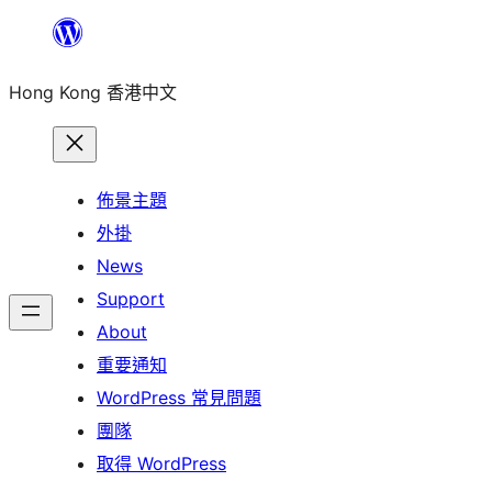
跳
至
Hong Kong 香港中文
主
要
內
容
佈景主題
外掛
News
Support
About
重要通知
WordPress 常見問題
團隊
取得 WordPress