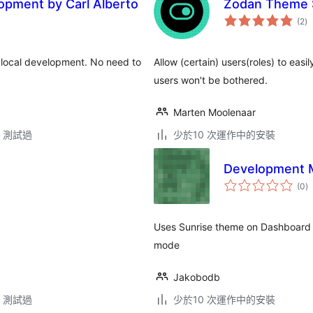
lopment by Carl Alberto
Zodan Theme 
總
(2
)
評
分
g local development. No need to
Allow (certain) users(roles) to eas
users won't be bothered.
Marten Moolenaar
.3 測試過
少於10 次運作中的安裝
Development 
總
(0
)
評
分
Uses Sunrise theme on Dashboard 
mode
Jakobodb
.3 測試過
少於10 次運作中的安裝