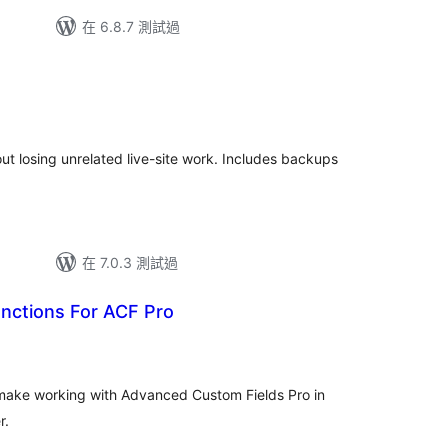
在 6.8.7 測試過
t losing unrelated live-site work. Includes backups
在 7.0.3 測試過
unctions For ACF Pro
o make working with Advanced Custom Fields Pro in
r.