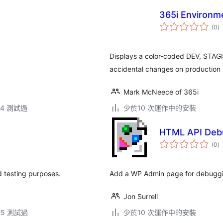
365i Environme
總
(0
)
評
分
Displays a color-coded DEV, STAGIN
accidental changes on production s
Mark McNeece of 365i
.14 測試過
少於10 次運作中的安裝
HTML API Deb
總
(0
)
評
分
d testing purposes.
Add a WP Admin page for debuggi
Jon Surrell
.25 測試過
少於10 次運作中的安裝