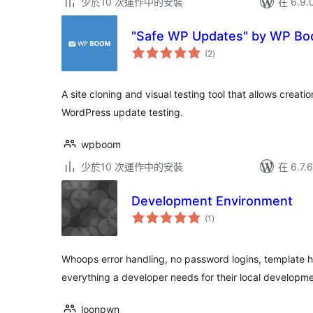
少於10 次運作中的安裝
在 6.9
"Safe WP Updates" by WP B
總
(2
)
評
分
A site cloning and visual testing tool that allows creati
WordPress update testing.
wpboom
少於10 次運作中的安裝
在 6.7
Development Environment
總
(1
)
評
分
Whoops error handling, no password logins, template hin
everything a developer needs for their local developm
loonpwn