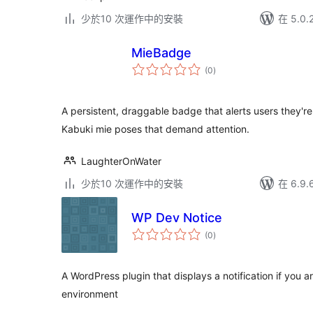
少於10 次運作中的安裝
在 5.0
MieBadge
總
(0
)
評
分
A persistent, draggable badge that alerts users they're
Kabuki mie poses that demand attention.
LaughterOnWater
少於10 次運作中的安裝
在 6.9
WP Dev Notice
總
(0
)
評
分
A WordPress plugin that displays a notification if you 
environment