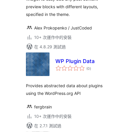
preview blocks with different layouts,
specified in the theme.
Alex Prokopenko / JustCoded
10+ 次運作中的安裝
在 4.8.29 測試過
WP Plugin Data
總
(0
)
評
分
Provides abstracted data about plugins
using the WordPress.org API
fergbrain
10+ 次運作中的安裝
在 2.7.1 測試過