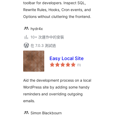
toolbar for developers. Inspect SQL,
Rewrite Rules, Hooks, Cron events, and
Options without cluttering the frontend.
hydr4x
10+ 次運作中的安裝
在 7.0.3 測試過
Easy Local Site
總
(1
)
評
分
Aid the development process on a local
WordPress site by adding some handy
reminders and overriding outgoing
emails.
Simon Blackbourn