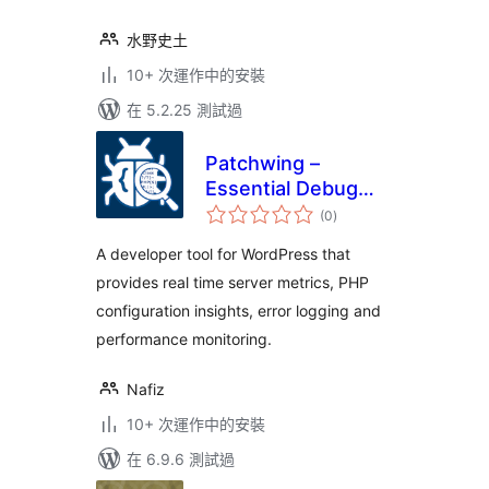
水野史土
10+ 次運作中的安裝
在 5.2.25 測試過
Patchwing –
Essential Debug
總
Tools
(0
)
評
分
A developer tool for WordPress that
provides real time server metrics, PHP
configuration insights, error logging and
performance monitoring.
Nafiz
10+ 次運作中的安裝
在 6.9.6 測試過