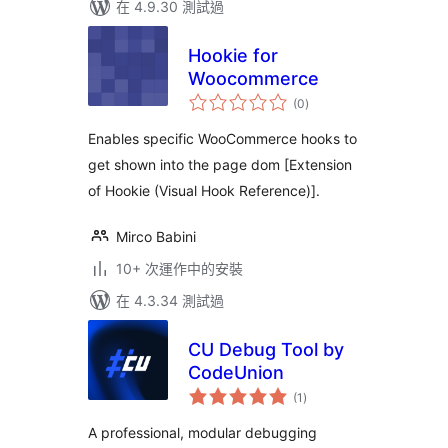
在 4.9.30 測試過
Hookie for
Woocommerce
總
(0
)
評
分
Enables specific WooCommerce hooks to
get shown into the page dom [Extension
of Hookie (Visual Hook Reference)].
Mirco Babini
10+ 次運作中的安裝
在 4.3.34 測試過
CU Debug Tool by
CodeUnion
總
(1
)
評
分
A professional, modular debugging