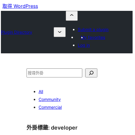
取得 WordPress
Submit a plugin
Plugin Directory
My favorites
Log in
搜
尋
All
Community
Commercial
外掛標籤:
developer