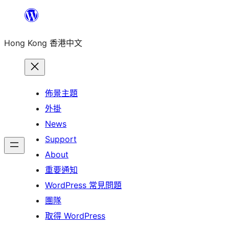
跳
至
Hong Kong 香港中文
主
要
內
容
佈景主題
外掛
News
Support
About
重要通知
WordPress 常見問題
團隊
取得 WordPress