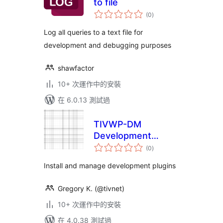
to file
總
(0
)
評
分
Log all queries to a text file for
development and debugging purposes
shawfactor
10+ 次運作中的安裝
在 6.0.13 測試過
TIVWP-DM
Development
總
Manager
(0
)
評
分
Install and manage development plugins
Gregory K. (@tivnet)
10+ 次運作中的安裝
在 4.0.38 測試過