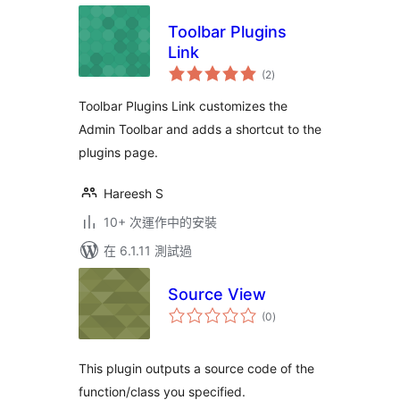
Toolbar Plugins
Link
總
(2
)
評
分
Toolbar Plugins Link customizes the
Admin Toolbar and adds a shortcut to the
plugins page.
Hareesh S
10+ 次運作中的安裝
在 6.1.11 測試過
Source View
總
(0
)
評
分
This plugin outputs a source code of the
function/class you specified.