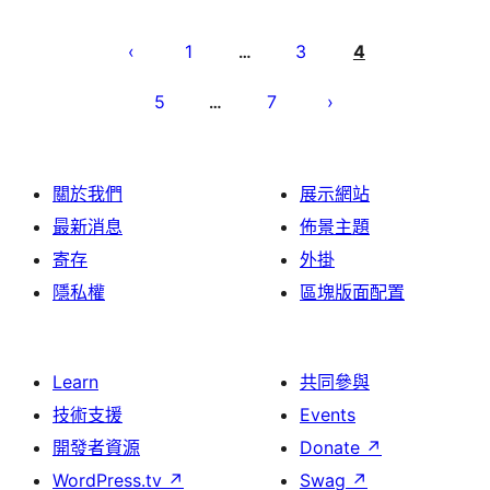
Posts
pagination
1
3
4
…
5
7
…
關於我們
展示網站
最新消息
佈景主題
寄存
外掛
隱私權
區塊版面配置
Learn
共同參與
技術支援
Events
開發者資源
Donate
↗
WordPress.tv
↗
Swag
↗