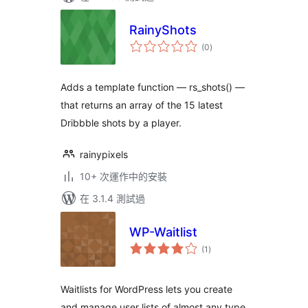
RainyShots
總
(0
)
評
分
Adds a template function — rs_shots() —
that returns an array of the 15 latest
Dribbble shots by a player.
rainypixels
10+ 次運作中的安裝
在 3.1.4 測試過
WP-Waitlist
總
(1
)
評
分
Waitlists for WordPress lets you create
and manage user lists of almost any type