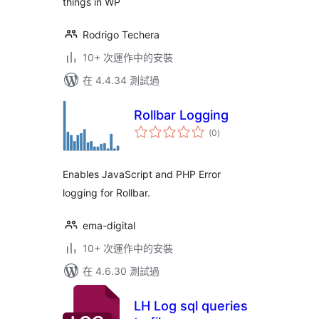
things in WP
Rodrigo Techera
10+ 次運作中的安裝
在 4.4.34 測試過
Rollbar Logging
總
(0
)
評
分
Enables JavaScript and PHP Error
logging for Rollbar.
ema-digital
10+ 次運作中的安裝
在 4.6.30 測試過
LH Log sql queries