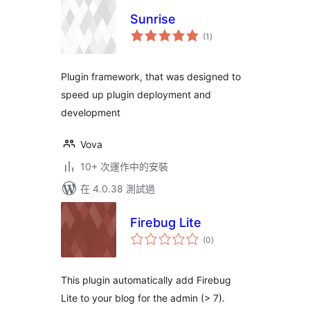
Sunrise
總
(1
)
評
分
Plugin framework, that was designed to
speed up plugin deployment and
development
Vova
10+ 次運作中的安裝
在 4.0.38 測試過
Firebug Lite
總
(0
)
評
分
This plugin automatically add Firebug
Lite to your blog for the admin (> 7).