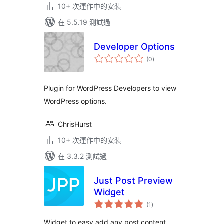
10+ 次運作中的安裝
在 5.5.19 測試過
Developer Options
總
(0
)
評
分
Plugin for WordPress Developers to view
WordPress options.
ChrisHurst
10+ 次運作中的安裝
在 3.3.2 測試過
Just Post Preview
Widget
總
(1
)
評
分
Widget to easy add any post content