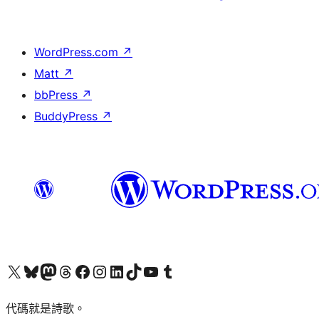
WordPress.com
↗
Matt
↗
bbPress
↗
BuddyPress
↗
Visit our X (formerly Twitter) account
Visit our Bluesky account
Visit our Mastodon account
Visit our Threads account
訪問我們的 Facebook 專頁
Visit our Instagram account
Visit our LinkedIn account
Visit our TikTok account
Visit our YouTube channel
Visit our Tumblr account
代碼就是詩歌。