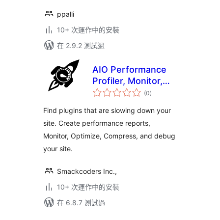
ppalli
10+ 次運作中的安裝
在 2.9.2 測試過
AIO Performance
Profiler, Monitor,
總
Optimize,
(0
)
評
分
Compress & Debug
Find plugins that are slowing down your
site. Create performance reports,
Monitor, Optimize, Compress, and debug
your site.
Smackcoders Inc.,
10+ 次運作中的安裝
在 6.8.7 測試過