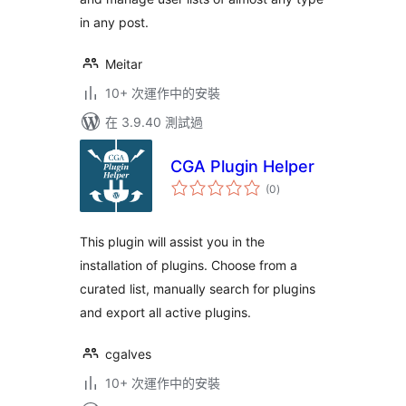
in any post.
Meitar
10+ 次運作中的安裝
在 3.9.40 測試過
CGA Plugin Helper
總
(0
)
評
分
This plugin will assist you in the
installation of plugins. Choose from a
curated list, manually search for plugins
and export all active plugins.
cgalves
10+ 次運作中的安裝