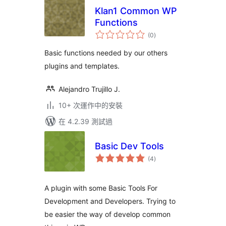
Klan1 Common WP
Functions
總
(0
)
評
分
Basic functions needed by our others
plugins and templates.
Alejandro Trujillo J.
10+ 次運作中的安裝
在 4.2.39 測試過
Basic Dev Tools
總
(4
)
評
分
A plugin with some Basic Tools For
Development and Developers. Trying to
be easier the way of develop common