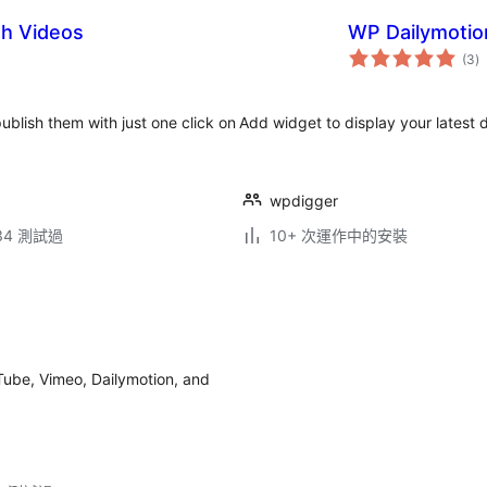
sh Videos
WP Dailymotio
總
(3
)
評
分
blish them with just one click on
Add widget to display your latest 
wpdigger
.34 測試過
10+ 次運作中的安裝
Tube, Vimeo, Dailymotion, and