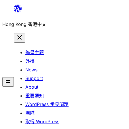
跳
至
Hong Kong 香港中文
主
要
內
容
佈景主題
外掛
News
Support
About
重要通知
WordPress 常見問題
團隊
取得 WordPress