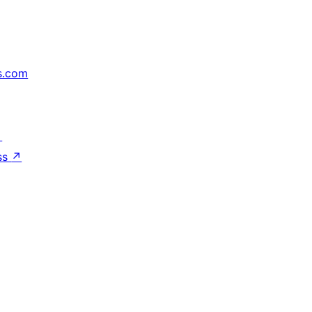
s.com
↗
ss
↗