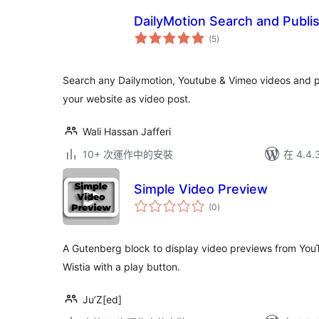
DailyMotion Search and Publi
總
(5
)
評
分
Search any Dailymotion, Youtube & Vimeo videos and pu
your website as video post.
Wali Hassan Jafferi
10+ 次運作中的安裝
在 4.4
Simple Video Preview
總
(0
)
評
分
A Gutenberg block to display video previews from You
Wistia with a play button.
Ju’Z[ed]