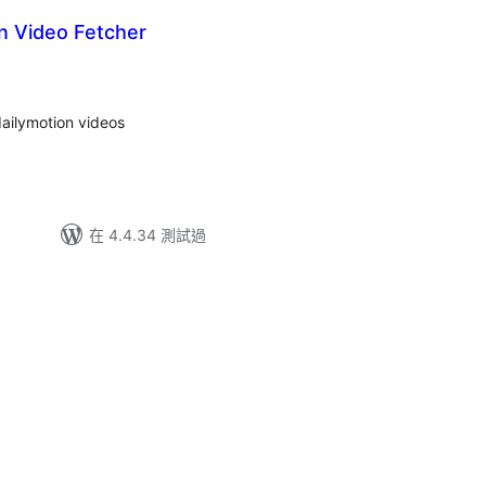
n Video Fetcher
dailymotion videos
在 4.4.34 測試過