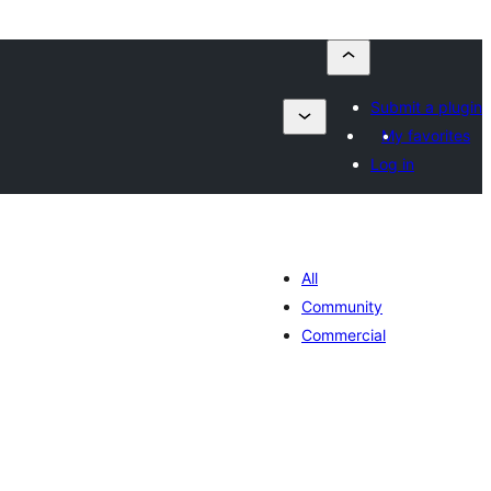
Submit a plugin
My favorites
Log in
All
Community
Commercial