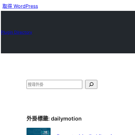
取得 WordPress
Plugin Directory
搜
尋
外掛標籤:
dailymotion