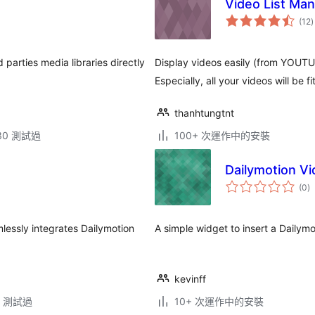
Video List Ma
(12
)
parties media libraries directly
Display videos easily (from YOUT
Especially, all your videos will be fi
thanhtungtnt
.30 測試過
100+ 次運作中的安裝
Dailymotion Vi
總
(0
)
評
分
mlessly integrates Dailymotion
A simple widget to insert a Dailymo
kevinff
.3 測試過
10+ 次運作中的安裝