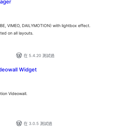
nager
總
評
分
UBE, VIMEO, DAILYMOTION) with lightbox effect.
tted on all layouts.
在 5.4.20 測試過
deowall Widget
tion Videowall.
在 3.0.5 測試過