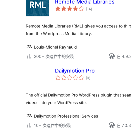
Remote Media Libraries
總
(14
)
評
分
Remote Media Libraries (RML) gives you access to third 
from the Wordpress Media Library.
Louis-Michel Raynauld
200+ 次運作中的安裝
在 4.9
Dailymotion Pro
總
(0
)
評
分
The official Dailymotion Pro WordPress plugin that sea
videos into your WordPress site.
Dailymotion Professional Services
10+ 次運作中的安裝
在 7.0