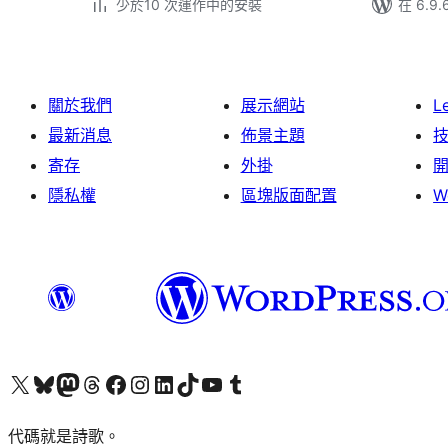
少於10 次運作中的安裝
在 6.9
關於我們
展示網站
L
最新消息
佈景主題
寄存
外掛
隱私權
區塊版面配置
W
Visit our X (formerly Twitter) account
Visit our Bluesky account
Visit our Mastodon account
Visit our Threads account
訪問我們的 Facebook 專頁
Visit our Instagram account
Visit our LinkedIn account
Visit our TikTok account
Visit our YouTube channel
Visit our Tumblr account
代碼就是詩歌。