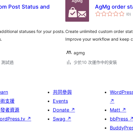
om Post Status and
AgMg order st
總
(0
)
評
分
dditional statuses for your posts.
Create unlimited custom order stat
s.
Improve your workflow and keep c
agmg
.3 測試過
少於10 次運作中的安裝
earn
共同參與
WordPres
技術支援
Events
↗
開發者資源
Donate
↗
Matt
↗
ordPress.tv
↗
Swag
↗
bbPress
BuddyPre