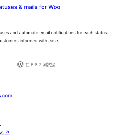
atuses & mails for Woo
uses and automate email notifications for each status.
ustomers informed with ease.
在 6.8.7 測試過
s.com
↗
ss
↗