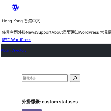
跳
至
Hong Kong 香港中文
主
要
佈景主題
外掛
News
Support
About
重要通知
WordPress 常見
內
取得 WordPress
容
Plugin Directory
搜
尋
外掛標籤:
custom statuses