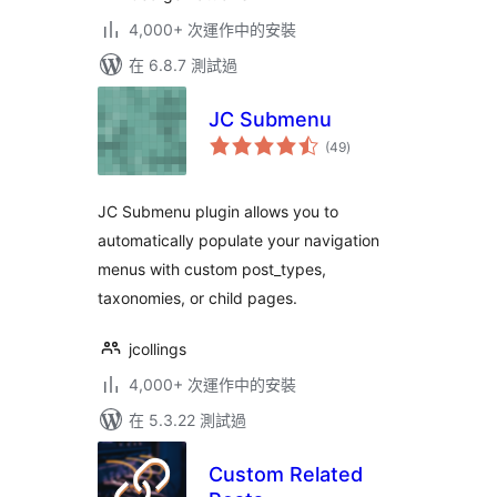
4,000+ 次運作中的安裝
在 6.8.7 測試過
JC Submenu
總
(49
)
評
分
JC Submenu plugin allows you to
automatically populate your navigation
menus with custom post_types,
taxonomies, or child pages.
jcollings
4,000+ 次運作中的安裝
在 5.3.22 測試過
Custom Related