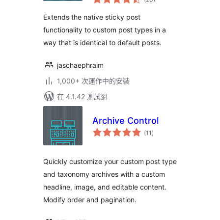
評
分
Extends the native sticky post
functionality to custom post types in a
way that is identical to default posts.
jaschaephraim
1,000+ 次運作中的安裝
在 4.1.42 測試過
Archive Control
總
(11
)
評
分
Quickly customize your custom post type
and taxonomy archives with a custom
headline, image, and editable content.
Modify order and pagination.