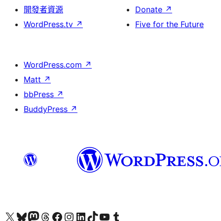
開發者資源
Donate
↗
WordPress.tv
↗
Five for the Future
WordPress.com
↗
Matt
↗
bbPress
↗
BuddyPress
↗
Visit our X (formerly Twitter) account
Visit our Bluesky account
Visit our Mastodon account
Visit our Threads account
訪問我們的 Facebook 專頁
Visit our Instagram account
Visit our LinkedIn account
Visit our TikTok account
Visit our YouTube channel
Visit our Tumblr account