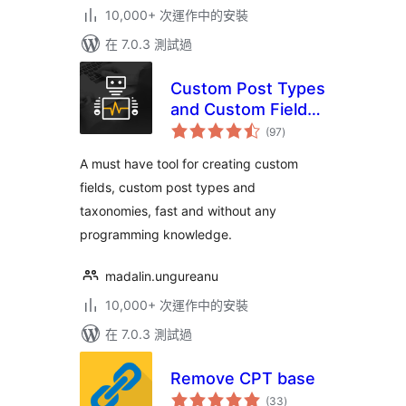
10,000+ 次運作中的安裝
在 7.0.3 測試過
Custom Post Types
and Custom Fields
總
creator – WCK
(97
)
評
分
A must have tool for creating custom
fields, custom post types and
taxonomies, fast and without any
programming knowledge.
madalin.ungureanu
10,000+ 次運作中的安裝
在 7.0.3 測試過
Remove CPT base
總
(33
)
評