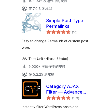
10,000+ 次運作中的安裝
在 7.0.3 測試過
Simple Post Type
Permalinks
總
(10
)
評
分
Easy to change Permalink of custom post
type.
Toro_Unit (Hiroshi Urabe)
9,000+ 次運作中的安裝
在 5.2.25 測試過
Category AJAX
Filter — Advanced
總
Filter for Posts &
(153
)
評
分
Custom Post Types
Instantly filter WordPress posts and