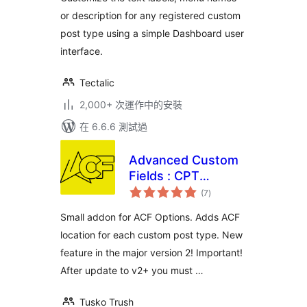
or description for any registered custom
post type using a simple Dashboard user
interface.
Tectalic
2,000+ 次運作中的安裝
在 6.6.6 測試過
Advanced Custom
Fields : CPT
總
Options Pages
(7
)
評
分
Small addon for ACF Options. Adds ACF
location for each custom post type. New
feature in the major version 2! Important!
After update to v2+ you must …
Tusko Trush