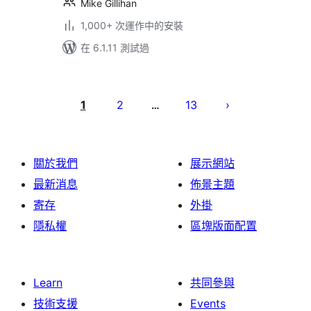
Mike Gillihan
1,000+ 次運作中的安裝
在 6.1.11 測試過
Posts
pagination
1
2
13
…
關於我們
展示網站
最新消息
佈景主題
寄存
外掛
隱私權
區塊版面配置
Learn
共同參與
技術支援
Events