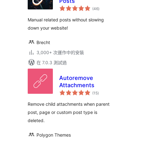
Posts
總
(46
)
評
分
Manual related posts without slowing
down your website!
Brecht
3,000+ 次運作中的安裝
在 7.0.3 測試過
Autoremove
Attachments
總
(15
)
評
分
Remove child attachments when parent
post, page or custom post type is
deleted.
Polygon Themes