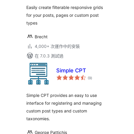
分
Easily create filterable responsive grids
for your posts, pages or custom post
types
Brecht
4,000+ 次運作中的安裝
在 7.0.3 測試過
Simple CPT
總
(9
)
評
分
Simple CPT provides an easy to use
interface for registering and managing
custom post types and custom
taxonomies.
George Pattichis