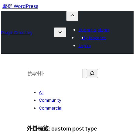
取得 WordPress
Submit a plugin
Plugin Directory
My favorites
Log in
搜
尋
All
Community
Commercial
外掛標籤:
custom post type