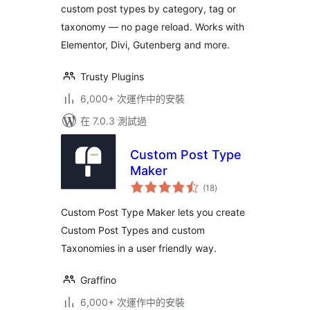
custom post types by category, tag or
taxonomy — no page reload. Works with
Elementor, Divi, Gutenberg and more.
Trusty Plugins
6,000+ 次運作中的安裝
在 7.0.3 測試過
Custom Post Type
Maker
總
(18
)
評
分
Custom Post Type Maker lets you create
Custom Post Types and custom
Taxonomies in a user friendly way.
Graffino
6,000+ 次運作中的安裝