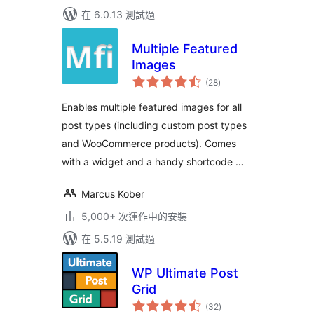
在 6.0.13 測試過
Multiple Featured
Images
總
(28
)
評
分
Enables multiple featured images for all
post types (including custom post types
and WooCommerce products). Comes
with a widget and a handy shortcode …
Marcus Kober
5,000+ 次運作中的安裝
在 5.5.19 測試過
WP Ultimate Post
Grid
總
(32
)
評