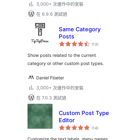
3,000+ 次運作中的安裝
在 6.9.6 測試過
Same Category
Posts
總
(13
)
評
分
Show posts related to the current
category or other custom post types.
Daniel Floeter
3,000+ 次運作中的安裝
在 7.0.3 測試過
Custom Post Type
Editor
總
(14
)
評
分
Customize the text labels, menu names