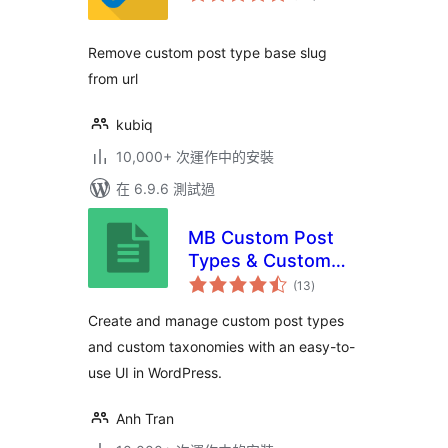
分
Remove custom post type base slug
from url
kubiq
10,000+ 次運作中的安裝
在 6.9.6 測試過
MB Custom Post
Types & Custom
總
Taxonomies
(13
)
評
分
Create and manage custom post types
and custom taxonomies with an easy-to-
use UI in WordPress.
Anh Tran