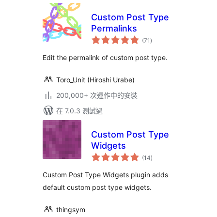
Custom Post Type
Permalinks
總
(71
)
評
分
Edit the permalink of custom post type.
Toro_Unit (Hiroshi Urabe)
200,000+ 次運作中的安裝
在 7.0.3 測試過
Custom Post Type
Widgets
總
(14
)
評
分
Custom Post Type Widgets plugin adds
default custom post type widgets.
thingsym