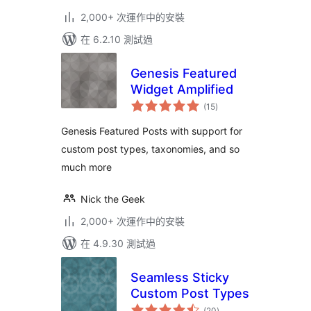
2,000+ 次運作中的安裝
在 6.2.10 測試過
Genesis Featured
Widget Amplified
總
(15
)
評
分
Genesis Featured Posts with support for
custom post types, taxonomies, and so
much more
Nick the Geek
2,000+ 次運作中的安裝
在 4.9.30 測試過
Seamless Sticky
Custom Post Types
總
(20
)