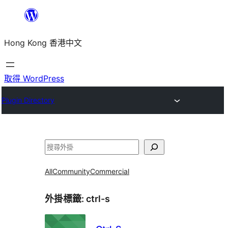
跳
至
Hong Kong 香港中文
主
要
內
取得 WordPress
容
Plugin Directory
搜
尋
All
Community
Commercial
外掛標籤:
ctrl-s