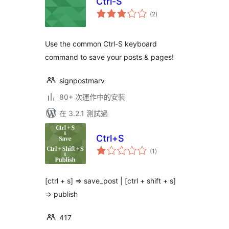
Ctrl-S
總
(2
)
評
分
Use the common Ctrl-S keyboard
command to save your posts & pages!
signpostmarv
80+ 次運作中的安裝
在 3.2.1 測試過
Ctrl+S
總
(1
)
評
分
[ctrl + s] ⇒ save_post | [ctrl + shift + s]
=> publish
417