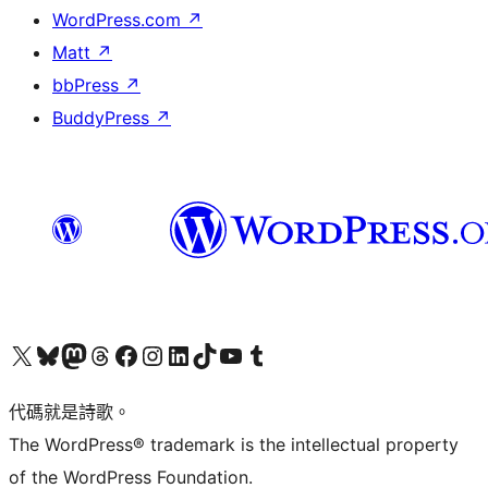
WordPress.com
↗
Matt
↗
bbPress
↗
BuddyPress
↗
Visit our X (formerly Twitter) account
Visit our Bluesky account
Visit our Mastodon account
Visit our Threads account
訪問我們的 Facebook 專頁
Visit our Instagram account
Visit our LinkedIn account
Visit our TikTok account
Visit our YouTube channel
Visit our Tumblr account
代碼就是詩歌。
The WordPress® trademark is the intellectual property
of the WordPress Foundation.