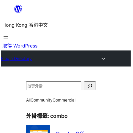
跳
至
Hong Kong 香港中文
主
要
內
取得 WordPress
容
Plugin Directory
搜
尋
All
Community
Commercial
外掛標籤:
combo