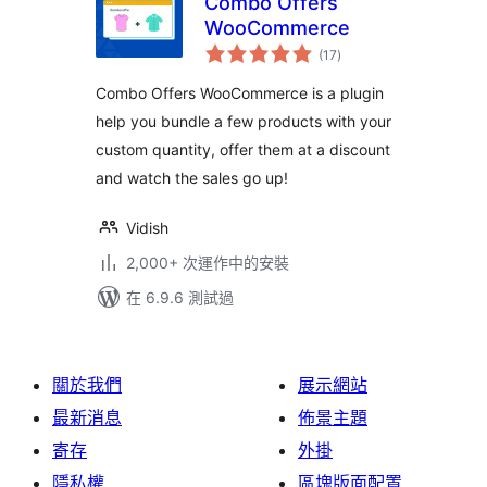
Combo Offers
WooCommerce
總
(17
)
評
分
Combo Offers WooCommerce is a plugin
help you bundle a few products with your
custom quantity, offer them at a discount
and watch the sales go up!
Vidish
2,000+ 次運作中的安裝
在 6.9.6 測試過
關於我們
展示網站
最新消息
佈景主題
寄存
外掛
隱私權
區塊版面配置