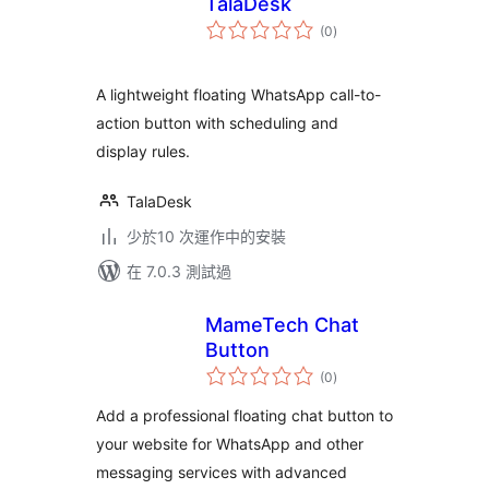
TalaDesk
總
(0
)
評
分
A lightweight floating WhatsApp call-to-
action button with scheduling and
display rules.
TalaDesk
少於10 次運作中的安裝
在 7.0.3 測試過
MameTech Chat
Button
總
(0
)
評
分
Add a professional floating chat button to
your website for WhatsApp and other
messaging services with advanced