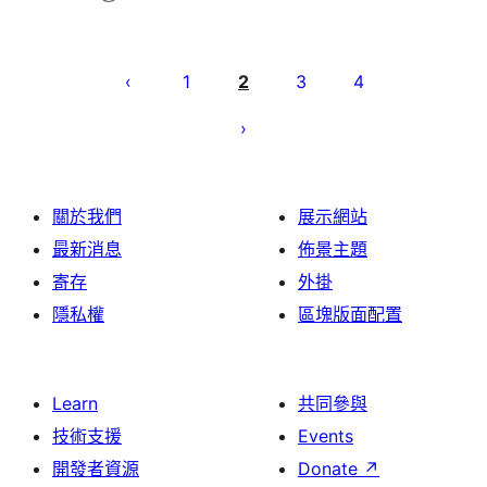
Posts
pagination
1
2
3
4
關於我們
展示網站
最新消息
佈景主題
寄存
外掛
隱私權
區塊版面配置
Learn
共同參與
技術支援
Events
開發者資源
Donate
↗