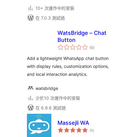
10+ 次運作中的安裝
在 7.0.3 測試過
WatsBridge – Chat
Button
總
(0
)
評
分
Add a lightweight WhatsApp chat button
with display rules, customization options,
and local interaction analytics.
watsbridge
少於10 次運作中的安裝
在 6.9.6 測試過
Massejli WA
總
(1
)
評
分