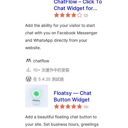
ChatFlow – Click To
Chat Widget for
總
Website
(2
)
評
分
Add the ability for your visitor to start
chat with you on Facebook Messenger
and WhatsApp directly from your
website.
chatflow
10+ 次運作中的安裝
在 5.4.20 測試過
Floatsy — Chat
Button Widget
總
(4
)
評
分
Add a beautiful floating chat button to
your site. Set business hours, greetings