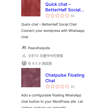
Quick chat –
BetterHalf Social
總
Chat
(0
)
評
分
Quick chat – BetterHalf Social Chat
Coonect your wordpress with Whatsapp
chat
Peacefulqode
少於10 次運作中的安裝
在 6.5.9 測試過
Chatpulse Floating
Chat
總
(0
)
評
分
Add a configurable floating WhatsApp
chat button to your WordPress site. Let
visitors contact you instantly.