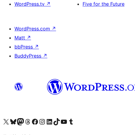
WordPress.tv
↗
Five for the Future
WordPress.com
↗
Matt
↗
bbPress
↗
BuddyPress
↗
Visit our X (formerly Twitter) account
Visit our Bluesky account
Visit our Mastodon account
Visit our Threads account
訪問我們的 Facebook 專頁
Visit our Instagram account
Visit our LinkedIn account
Visit our TikTok account
Visit our YouTube channel
Visit our Tumblr account