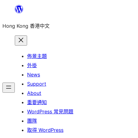
跳
至
Hong Kong 香港中文
主
要
內
容
佈景主題
外掛
News
Support
About
重要通知
WordPress 常見問題
團隊
取得 WordPress