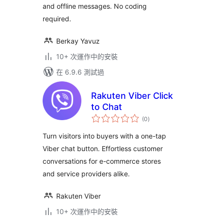
and offline messages. No coding
required.
Berkay Yavuz
10+ 次運作中的安裝
在 6.9.6 測試過
Rakuten Viber Click
to Chat
總
(0
)
評
分
Turn visitors into buyers with a one-tap
Viber chat button. Effortless customer
conversations for e-commerce stores
and service providers alike.
Rakuten Viber
10+ 次運作中的安裝