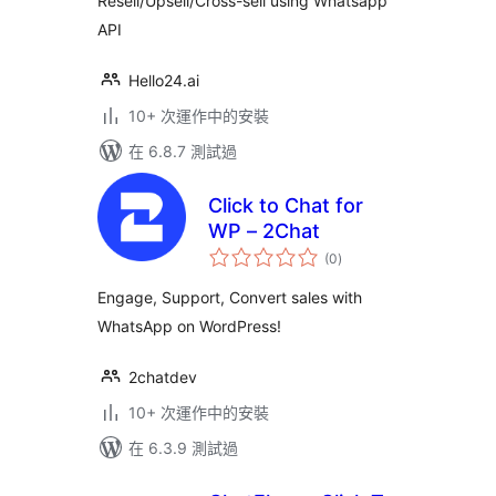
Resell/Upsell/Cross-sell using Whatsapp
API
Hello24.ai
10+ 次運作中的安裝
在 6.8.7 測試過
Click to Chat for
WP – 2Chat
總
(0
)
評
分
Engage, Support, Convert sales with
WhatsApp on WordPress!
2chatdev
10+ 次運作中的安裝
在 6.3.9 測試過