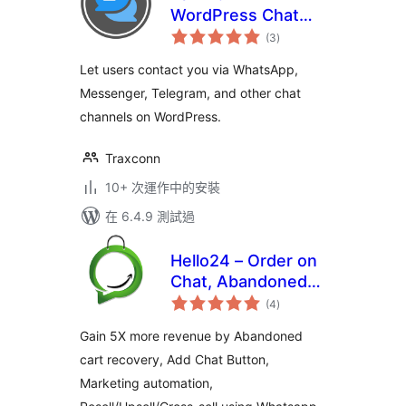
WordPress Chat
總
Plugin
(3
)
評
分
Let users contact you via WhatsApp,
Messenger, Telegram, and other chat
channels on WordPress.
Traxconn
10+ 次運作中的安裝
在 6.4.9 測試過
Hello24 – Order on
Chat, Abandoned
總
cart recovery &
(4
)
評
分
Marketing
Gain 5X more revenue by Abandoned
Automation
cart recovery, Add Chat Button,
Marketing automation,