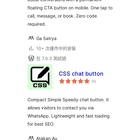
Booking
floating CTA button on mobile. One tap to
call, message, or book. Zero code
required.
Ga Satrya
10+ 次運作中的安裝
在 7.0.3 測試過
CSS chat button
總
(1
)
評
分
Compact Simple Speedy chat button. It
allows visitors to contact you via
WhatsApp. Lightweight and fast loading
for best SEO.
Atakan Au