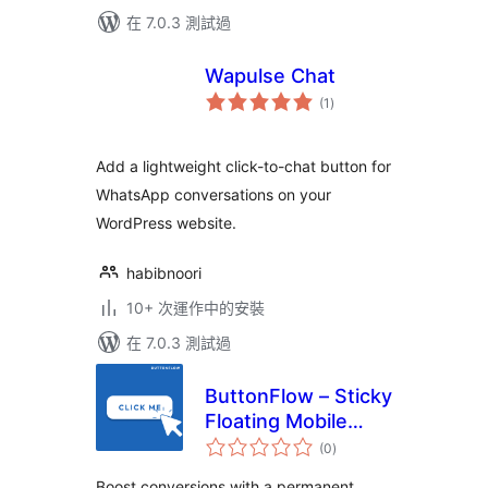
在 7.0.3 測試過
Wapulse Chat
總
(1
)
評
分
Add a lightweight click-to-chat button for
WhatsApp conversations on your
WordPress website.
habibnoori
10+ 次運作中的安裝
在 7.0.3 測試過
ButtonFlow – Sticky
Floating Mobile
總
Button for Call,
(0
)
評
分
Messaging &
Boost conversions with a permanent