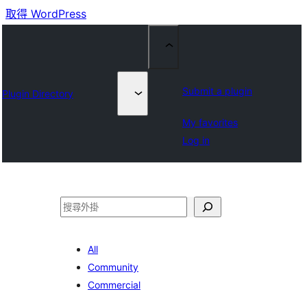
取得 WordPress
Submit a plugin
Plugin Directory
My favorites
Log in
搜
尋
All
Community
Commercial