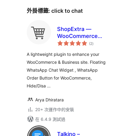
外掛標籤:
click to chat
ShopExtra —
WooCommerce
總
Extras
(2
)
評
分
A lightweight plugin to enhance your
WooCommerce & Business site. Floating
WhatsApp Chat Widget , WhatsApp
Order Button for WooCommerce,
Hide/Disa …
Arya Dhiratara
20+ 次運作中的安裝
在 6.4.9 測試過
Talkino –