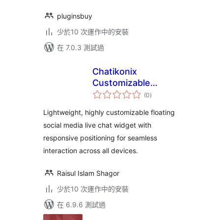
pluginsbuy
少於10 次運作中的安裝
在 7.0.3 測試過
Chatikonix
Customizable
總
Livechat Widget
(0
)
評
分
Icon
Lightweight, highly customizable floating
social media live chat widget with
responsive positioning for seamless
interaction across all devices.
Raisul Islam Shagor
少於10 次運作中的安裝
在 6.9.6 測試過