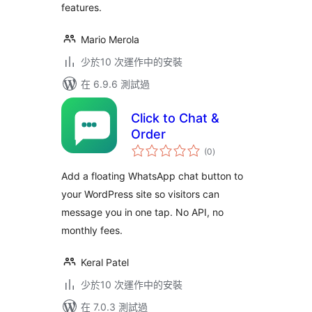
features.
Mario Merola
少於10 次運作中的安裝
在 6.9.6 測試過
Click to Chat &
Order
總
(0
)
評
分
Add a floating WhatsApp chat button to
your WordPress site so visitors can
message you in one tap. No API, no
monthly fees.
Keral Patel
少於10 次運作中的安裝
在 7.0.3 測試過