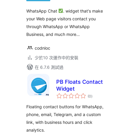
WhatsApp Chat
. widget that's make
your Web page visitors contact you
through WhatsApp or WhatsApp
Business, and much more…
codnloc
少於10 次運作中的安裝
在 6.7.6 測試過
PB Floats Contact
Widget
總
(0
)
評
分
Floating contact buttons for WhatsApp,
phone, email, Telegram, and a custom
link, with business hours and click
analytics.