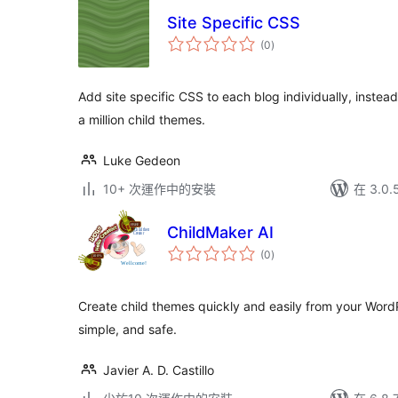
Site Specific CSS
總
(0
)
評
分
Add site specific CSS to each blog individually, instea
a million child themes.
Luke Gedeon
10+ 次運作中的安裝
在 3.0
ChildMaker AI
總
(0
)
評
分
Create child themes quickly and easily from your Wor
simple, and safe.
Javier A. D. Castillo