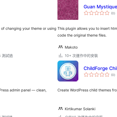
Guan Mystique
總
(0
)
評
分
d of changing your theme or using
This plugin allows you to insert h
code the original theme files.
Makoto
.5 測試過
10+ 次運作中的安裝
ChildForge Chi
總
(0
)
評
分
dPress admin panel — clean,
Create WordPress child themes fro
Kirtikumar Solanki