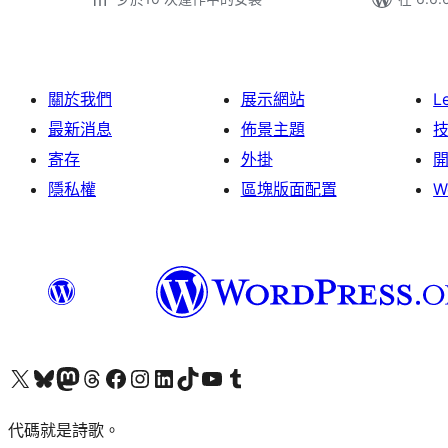
關於我們
展示網站
L
最新消息
佈景主題
寄存
外掛
隱私權
區塊版面配置
W
Visit our X (formerly Twitter) account
Visit our Bluesky account
Visit our Mastodon account
Visit our Threads account
訪問我們的 Facebook 專頁
Visit our Instagram account
Visit our LinkedIn account
Visit our TikTok account
Visit our YouTube channel
Visit our Tumblr account
代碼就是詩歌。