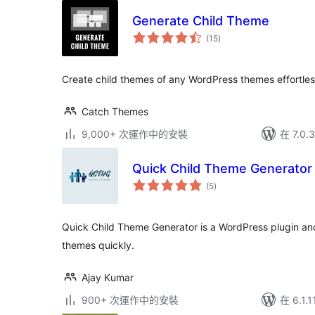
Generate Child Theme
總
(15
)
評
分
Create child themes of any WordPress themes effortles
Catch Themes
9,000+ 次運作中的安裝
在 7.0
Quick Child Theme Generator
總
(5
)
評
分
Quick Child Theme Generator is a WordPress plugin and i
themes quickly.
Ajay Kumar
900+ 次運作中的安裝
在 6.1.