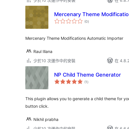
少於10 次運作中的安裝
在 6.8
Mercenary Theme Modificatio
總
(0
)
評
分
Mercenary Theme Modifications Automatic Importer
Raul Illana
少於10 次運作中的安裝
在 4.8
NP Child Theme Generator
總
(1
)
評
分
This plugin allows you to generate a child theme for yo
button click.
Nikhil prabha
少於10 次運作中的安裝
在 6.6