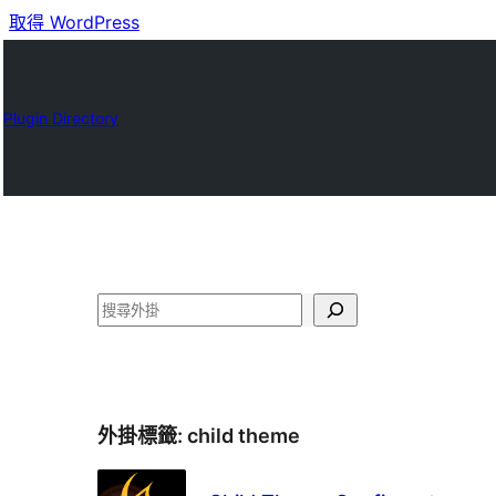
取得 WordPress
Plugin Directory
搜
尋
外掛標籤:
child theme