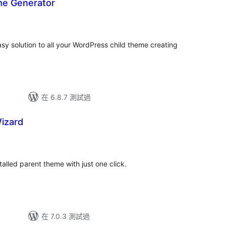
me Generator
總
評
分
y solution to all your WordPress child theme creating
在 6.8.7 測試過
izard
總
評
分
alled parent theme with just one click.
在 7.0.3 測試過