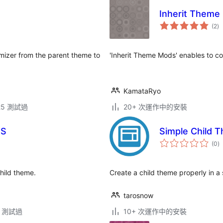
Inherit Theme
總
(2
)
評
分
omizer from the parent theme to
'Inherit Theme Mods' enables to co
KamataRyo
.25 測試過
20+ 次運作中的安裝
SS
Simple Child 
總
(0
)
評
分
hild theme.
Create a child theme properly in a s
tarosnow
.4 測試過
10+ 次運作中的安裝