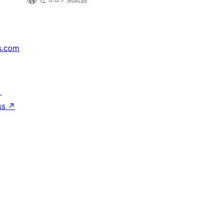
s.com
↗
ss
↗