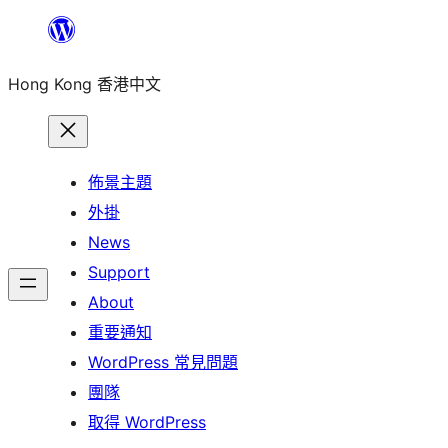
跳
至
Hong Kong 香港中文
主
要
內
容
佈景主題
外掛
News
Support
About
重要通知
WordPress 常見問題
團隊
取得 WordPress