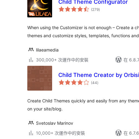
Child Theme Configurator
總
(279
)
評
分
When using the Customizer is not enough – Create a ch
themes and customize styles, templates, functions an
lilaeamedia
300,000+ 次運作中的安裝
在 6.8
Child Theme Creator by Orbis
總
(44
)
評
分
Create Child Themes quickly and easily from any theme 
on your site/blog.
Svetoslav Marinov
10,000+ 次運作中的安裝
在 6.7