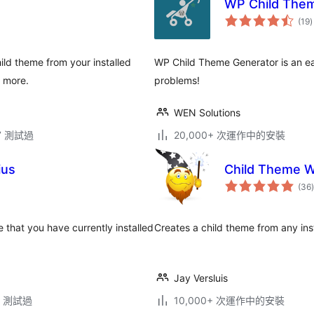
WP Child The
(19
)
ild theme from your installed
WP Child Theme Generator is an eas
d more.
problems!
WEN Solutions
.7 測試過
20,000+ 次運作中的安裝
ius
Child Theme W
(36
)
that you have currently installed
Creates a child theme from any inst
Jay Versluis
.6 測試過
10,000+ 次運作中的安裝