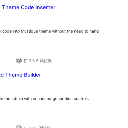
 Theme Code Inserter
tml code into Mystique theme without the need to hand
在 3.0.5 測試過
ld Theme Builder
m the admin with enhanced generation controls.