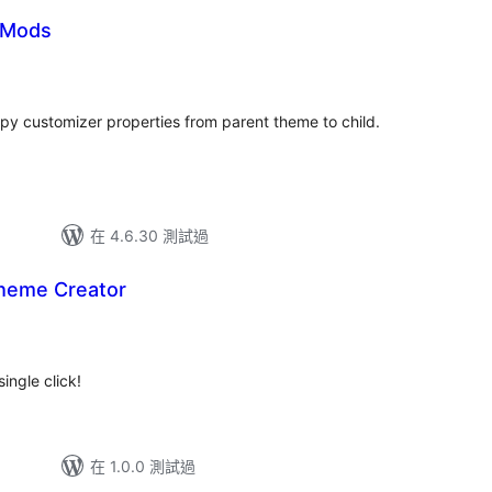
 Mods
py customizer properties from parent theme to child.
在 4.6.30 測試過
Theme Creator
ingle click!
在 1.0.0 測試過