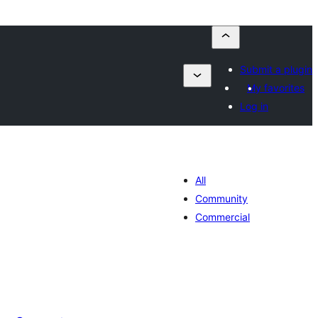
Submit a plugin
My favorites
Log in
All
Community
Commercial