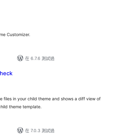
總
評
分
eme Customizer.
在 6.7.6 測試過
Check
files in your child theme and shows a diff view of
hild theme template.
在 7.0.3 測試過