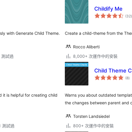
Childify Me
(32
)
sly with Generate Child Theme.
Create a child-theme from the Th
Rocco Aliberti
.3 測試過
8,000+ 次運作中的安裝
Child Theme 
總
(8
)
評
分
t is helpful for creating child
Warns you about outdated template 
the changes between parent and c
Torsten Landsiedel
11 測試過
800+ 次運作中的安裝