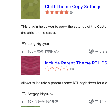
Child Theme Copy Settings
總
(9
)
評
分
This plugin helps you to copy the settings of the Cust
the child theme easier.
Long Nguyen
100+ 次運作中的安裝
在 5.2
Include Parent Theme RTL C
總
(0
)
評
分
Allows to include a parent theme RTL stylesheet for a c
Sergey Biryukov
10+ 次運作中的安裝
在 3.1