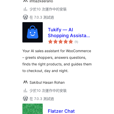
imtiazkeerano
少於10 次運作中的安裝
在 7.0.3 測試過
Tukify — AI
Shopping Assistant
總
for WooCommerce
(1
)
評
分
Your AI sales assistant for WooCommerce
– greets shoppers, answers questions,
finds the right products, and guides them
to checkout, day and night.
Sakibul Hasan Rohan
少於10 次運作中的安裝
在 7.0.3 測試過
Flatzer Chat