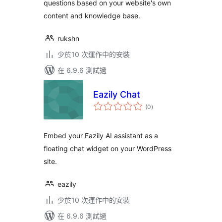
questions based on your website's own
content and knowledge base.
rukshn
少於10 次運作中的安裝
在 6.9.6 測試過
Eazily Chat
總
(0
)
評
分
Embed your Eazily AI assistant as a
floating chat widget on your WordPress
site.
eazily
少於10 次運作中的安裝
在 6.9.6 測試過