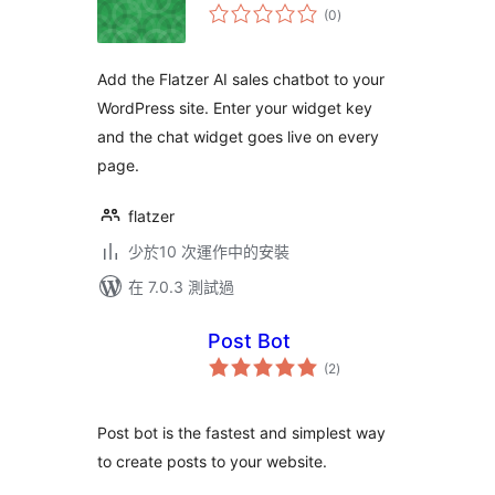
總
(0
)
評
分
Add the Flatzer AI sales chatbot to your
WordPress site. Enter your widget key
and the chat widget goes live on every
page.
flatzer
少於10 次運作中的安裝
在 7.0.3 測試過
Post Bot
總
(2
)
評
分
Post bot is the fastest and simplest way
to create posts to your website.