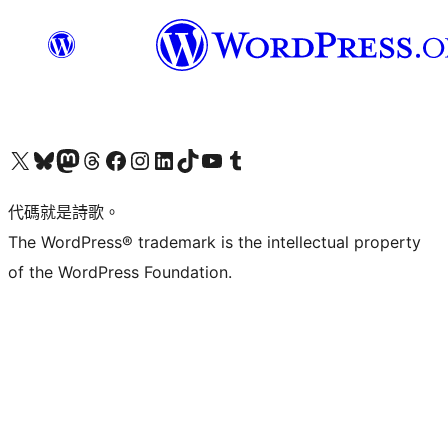
Visit our X (formerly Twitter) account
Visit our Bluesky account
Visit our Mastodon account
Visit our Threads account
訪問我們的 Facebook 專頁
Visit our Instagram account
Visit our LinkedIn account
Visit our TikTok account
Visit our YouTube channel
Visit our Tumblr account
代碼就是詩歌。
The WordPress® trademark is the intellectual property
of the WordPress Foundation.