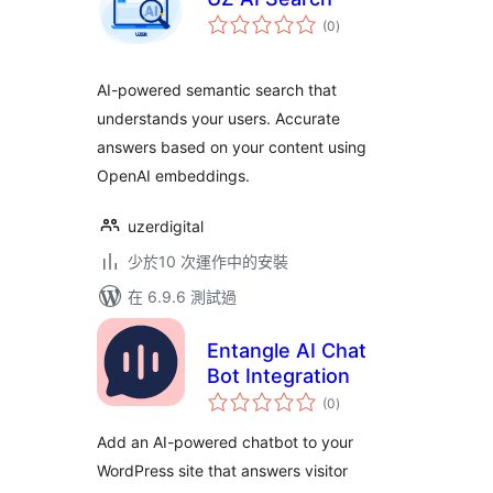
總
(0
)
評
分
AI-powered semantic search that
understands your users. Accurate
answers based on your content using
OpenAI embeddings.
uzerdigital
少於10 次運作中的安裝
在 6.9.6 測試過
Entangle AI Chat
Bot Integration
總
(0
)
評
分
Add an AI-powered chatbot to your
WordPress site that answers visitor