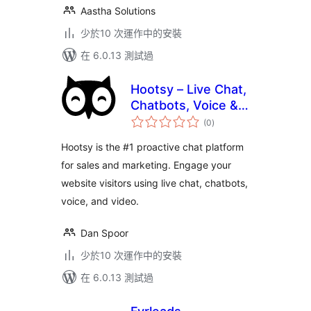
Aastha Solutions
少於10 次運作中的安裝
在 6.0.13 測試過
Hootsy – Live Chat,
Chatbots, Voice &
總
Video
(0
)
評
分
Hootsy is the #1 proactive chat platform
for sales and marketing. Engage your
website visitors using live chat, chatbots,
voice, and video.
Dan Spoor
少於10 次運作中的安裝
在 6.0.13 測試過