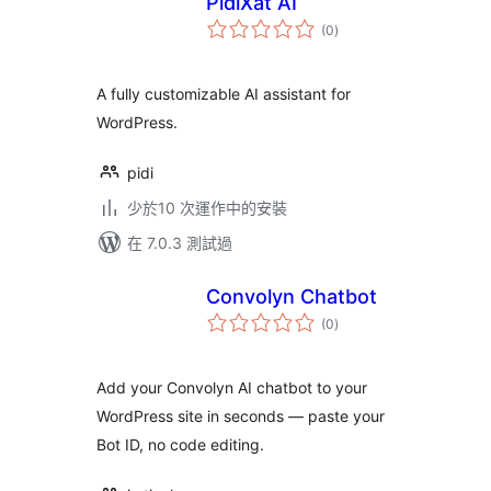
PidiXat AI
總
(0
)
評
分
A fully customizable AI assistant for
WordPress.
pidi
少於10 次運作中的安裝
在 7.0.3 測試過
Convolyn Chatbot
總
(0
)
評
分
Add your Convolyn AI chatbot to your
WordPress site in seconds — paste your
Bot ID, no code editing.