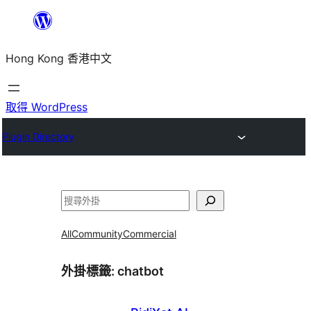
跳
至
Hong Kong 香港中文
主
要
內
取得 WordPress
容
Plugin Directory
搜
尋
All
Community
Commercial
外掛標籤:
chatbot