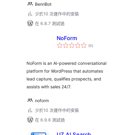
BenriBot
少於10 次運作中的安裝
在 6.8.7 測試過
NoForm
總
(0
)
評
分
NoForm is an AI-powered conversational
platform for WordPress that automates
lead capture, qualifies prospects, and
assists with sales 24/7.
noform
少於10 次運作中的安裝
在 6.9.6 測試過
UZ AI Search