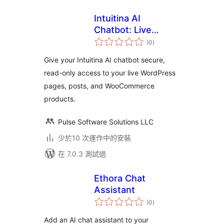
Intuitina AI
Chatbot: Live
總
WordPress Content
(0
)
評
分
Connector
Give your Intuitina AI chatbot secure,
read-only access to your live WordPress
pages, posts, and WooCommerce
products.
Pulse Software Solutions LLC
少於10 次運作中的安裝
在 7.0.3 測試過
Ethora Chat
Assistant
總
(0
)
評
分
Add an AI chat assistant to your