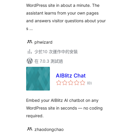
WordPress site in about a minute. The
assistant learns from your own pages
and answers visitor questions about your
s …
phwizard
少於10 次運作中的安裝
在 7.0.3 測試過
AIBlitz Chat
總
(0
)
評
分
Embed your AIBlitz AI chatbot on any
WordPress site in seconds — no coding
required.
zhaodongchao