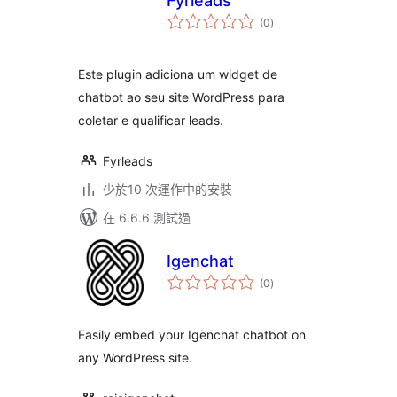
Fyrleads
總
(0
)
評
分
Este plugin adiciona um widget de
chatbot ao seu site WordPress para
coletar e qualificar leads.
Fyrleads
少於10 次運作中的安裝
在 6.6.6 測試過
Igenchat
總
(0
)
評
分
Easily embed your Igenchat chatbot on
any WordPress site.