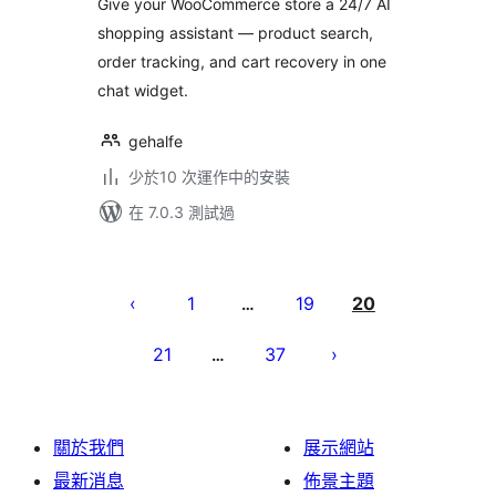
Give your WooCommerce store a 24/7 AI
shopping assistant — product search,
order tracking, and cart recovery in one
chat widget.
gehalfe
少於10 次運作中的安裝
在 7.0.3 測試過
Posts
pagination
1
19
20
…
21
37
…
關於我們
展示網站
最新消息
佈景主題