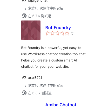
rajaigenchat
少於10 次運作中的安裝
在 6.7.6 測試過
Bot Foundry
總
(0
)
評
分
Bot Foundry is a powerful, yet easy-to-
use WordPress chatbot creation tool that
helps you create a custom smart AI
chatbot for your your website.
axel8721
少於10 次運作中的安裝
在 6.8.7 測試過
Amiba Chatbot