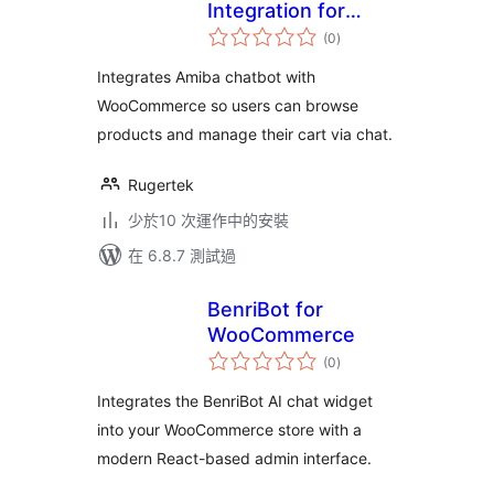
Integration for
總
WooCommerce
(0
)
評
分
Integrates Amiba chatbot with
WooCommerce so users can browse
products and manage their cart via chat.
Rugertek
少於10 次運作中的安裝
在 6.8.7 測試過
BenriBot for
WooCommerce
總
(0
)
評
分
Integrates the BenriBot AI chat widget
into your WooCommerce store with a
modern React-based admin interface.