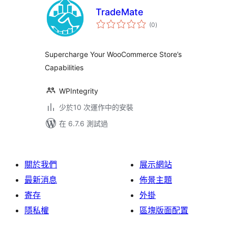
TradeMate
總
(0
)
評
分
Supercharge Your WooCommerce Store’s
Capabilities
WPIntegrity
少於10 次運作中的安裝
在 6.7.6 測試過
關於我們
展示網站
最新消息
佈景主題
寄存
外掛
隱私權
區塊版面配置