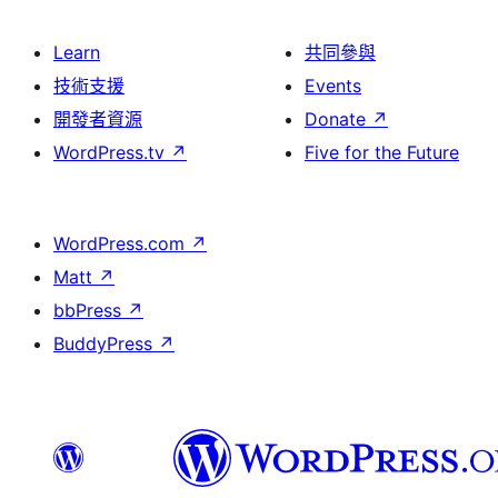
Learn
共同參與
技術支援
Events
開發者資源
Donate
↗
WordPress.tv
↗
Five for the Future
WordPress.com
↗
Matt
↗
bbPress
↗
BuddyPress
↗