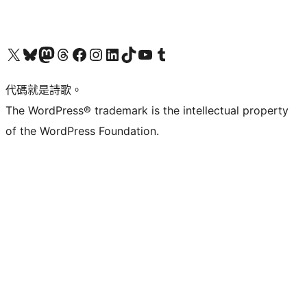
Visit our X (formerly Twitter) account
Visit our Bluesky account
Visit our Mastodon account
Visit our Threads account
訪問我們的 Facebook 專頁
Visit our Instagram account
Visit our LinkedIn account
Visit our TikTok account
Visit our YouTube channel
Visit our Tumblr account
代碼就是詩歌。
The WordPress® trademark is the intellectual property
of the WordPress Foundation.