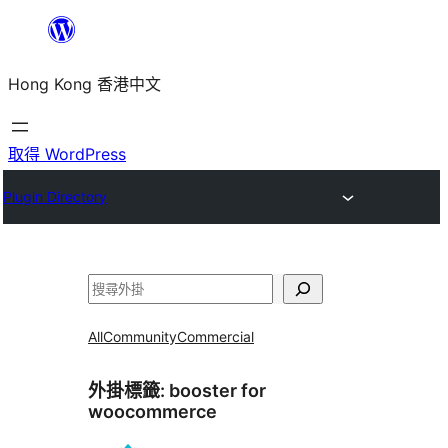
跳
至
Hong Kong 香港中文
主
要
內
取得 WordPress
容
Plugin Directory
搜
尋
All
Community
Commercial
外掛標籤:
booster for
woocommerce