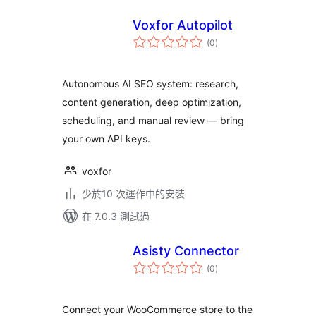
Voxfor Autopilot
總
(0
)
評
分
Autonomous AI SEO system: research,
content generation, deep optimization,
scheduling, and manual review — bring
your own API keys.
voxfor
少於10 次運作中的安裝
在 7.0.3 測試過
Asisty Connector
總
(0
)
評
分
Connect your WooCommerce store to the