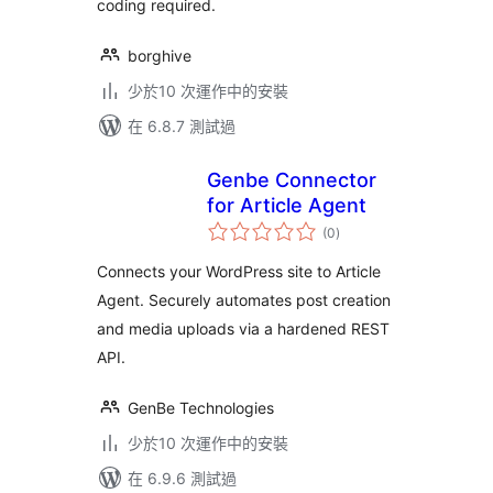
coding required.
borghive
少於10 次運作中的安裝
在 6.8.7 測試過
Genbe Connector
for Article Agent
總
(0
)
評
分
Connects your WordPress site to Article
Agent. Securely automates post creation
and media uploads via a hardened REST
API.
GenBe Technologies
少於10 次運作中的安裝
在 6.9.6 測試過