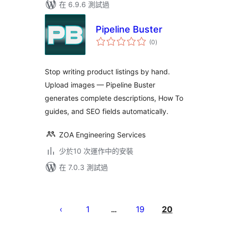
在 6.9.6 測試過
Pipeline Buster
總
(0
)
評
分
Stop writing product listings by hand.
Upload images — Pipeline Buster
generates complete descriptions, How To
guides, and SEO fields automatically.
ZOA Engineering Services
少於10 次運作中的安裝
在 7.0.3 測試過
Posts
pagination
1
19
20
…