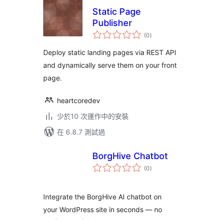
Static Page
Publisher
總
(0
)
評
分
Deploy static landing pages via REST API
and dynamically serve them on your front
page.
heartcoredev
少於10 次運作中的安裝
在 6.8.7 測試過
BorgHive Chatbot
總
(0
)
評
分
Integrate the BorgHive AI chatbot on
your WordPress site in seconds — no