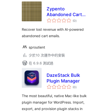
Zypento
Abandoned Cart
總
Recovery
(0
)
評
分
Recover lost revenue with AI-powered
abandoned cart emails.
sproutient
少於10 次運作中的安裝
在 6.9.6 測試過
DazeStack Bulk
Plugin Manager
總
(0
)
評
分
The most beautiful, native Mac-like bulk
plugin manager for WordPress. Import,
export, and provision plugin stacks in