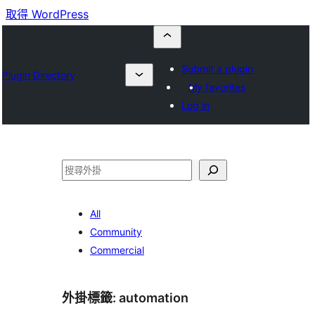
取得 WordPress
Submit a plugin
Plugin Directory
My favorites
Log in
搜
尋
All
Community
Commercial
外掛標籤:
automation