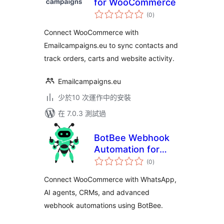
for WooCommerce
總
(0
)
評
分
Connect WooCommerce with
Emailcampaigns.eu to sync contacts and
track orders, carts and website activity.
Emailcampaigns.eu
少於10 次運作中的安裝
在 7.0.3 測試過
BotBee Webhook
Automation for
總
WooCommerce
(0
)
評
分
Connect WooCommerce with WhatsApp,
AI agents, CRMs, and advanced
webhook automations using BotBee.