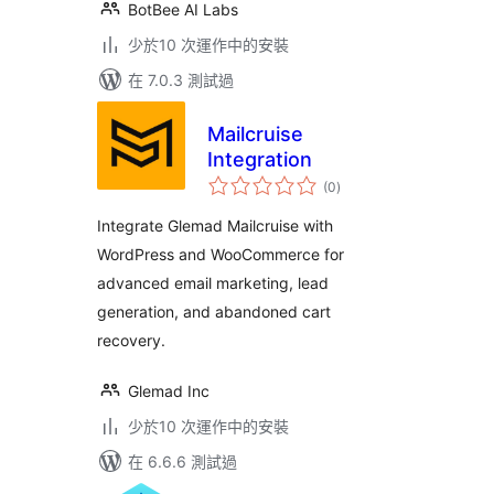
BotBee AI Labs
少於10 次運作中的安裝
在 7.0.3 測試過
Mailcruise
Integration
總
(0
)
評
分
Integrate Glemad Mailcruise with
WordPress and WooCommerce for
advanced email marketing, lead
generation, and abandoned cart
recovery.
Glemad Inc
少於10 次運作中的安裝
在 6.6.6 測試過