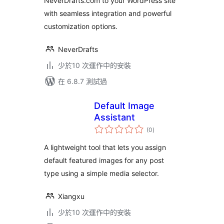
NeverDrafts.com to your WordPress site
with seamless integration and powerful
customization options.
NeverDrafts
少於10 次運作中的安裝
在 6.8.7 測試過
Default Image
Assistant
總
(0
)
評
分
A lightweight tool that lets you assign
default featured images for any post
type using a simple media selector.
Xiangxu
少於10 次運作中的安裝