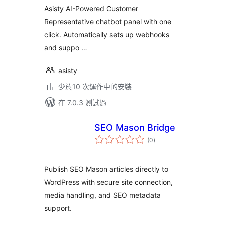
Asisty AI-Powered Customer
Representative chatbot panel with one
click. Automatically sets up webhooks
and suppo …
asisty
少於10 次運作中的安裝
在 7.0.3 測試過
SEO Mason Bridge
總
(0
)
評
分
Publish SEO Mason articles directly to
WordPress with secure site connection,
media handling, and SEO metadata
support.