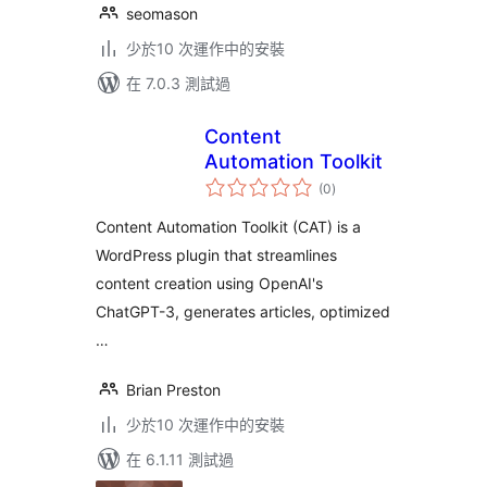
seomason
少於10 次運作中的安裝
在 7.0.3 測試過
Content
Automation Toolkit
總
(0
)
評
分
Content Automation Toolkit (CAT) is a
WordPress plugin that streamlines
content creation using OpenAI's
ChatGPT-3, generates articles, optimized
…
Brian Preston
少於10 次運作中的安裝
在 6.1.11 測試過