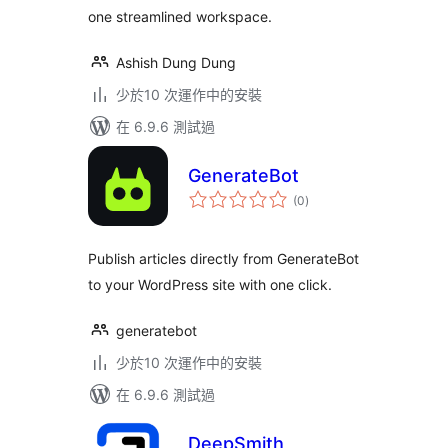
one streamlined workspace.
Ashish Dung Dung
少於10 次運作中的安裝
在 6.9.6 測試過
GenerateBot
總
(0
)
評
分
Publish articles directly from GenerateBot
to your WordPress site with one click.
generatebot
少於10 次運作中的安裝
在 6.9.6 測試過
DeepSmith