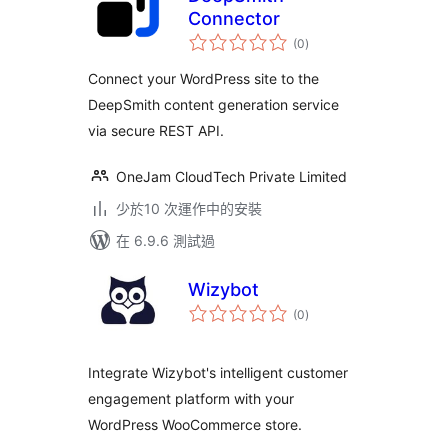
Connector
總
(0
)
評
分
Connect your WordPress site to the
DeepSmith content generation service
via secure REST API.
OneJam CloudTech Private Limited
少於10 次運作中的安裝
在 6.9.6 測試過
Wizybot
總
(0
)
評
分
Integrate Wizybot's intelligent customer
engagement platform with your
WordPress WooCommerce store.