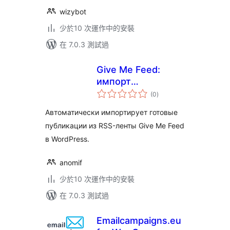
wizybot
少於10 次運作中的安裝
在 7.0.3 測試過
Give Me Feed:
импорт
總
публикаций из
(0
)
評
分
RSS
Автоматически импортирует готовые
публикации из RSS-ленты Give Me Feed
в WordPress.
anomif
少於10 次運作中的安裝
在 7.0.3 測試過
Emailcampaigns.eu