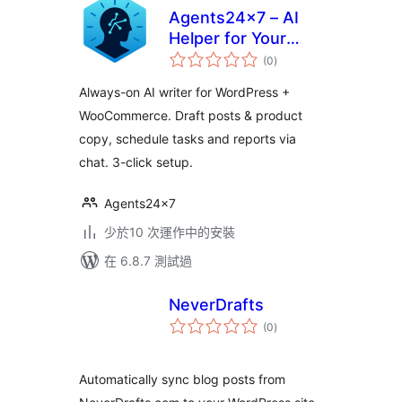
Agents24x7 – AI
Helper for Your
總
Site: write SEO
(0
)
評
分
posts, grow traffic
Always-on AI writer for WordPress +
WooCommerce. Draft posts & product
copy, schedule tasks and reports via
chat. 3-click setup.
Agents24x7
少於10 次運作中的安裝
在 6.8.7 測試過
NeverDrafts
總
(0
)
評
分
Automatically sync blog posts from