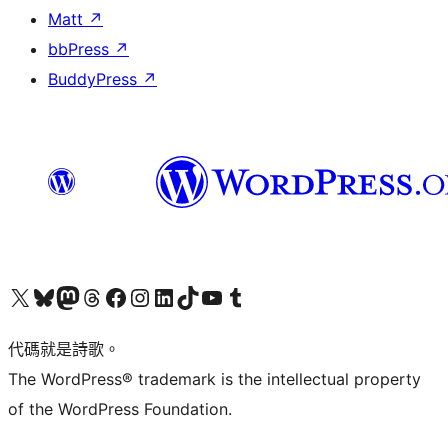
Matt
↗
bbPress
↗
BuddyPress
↗
Visit our X (formerly Twitter) account
Visit our Bluesky account
Visit our Mastodon account
Visit our Threads account
訪問我們的 Facebook 專頁
Visit our Instagram account
Visit our LinkedIn account
Visit our TikTok account
Visit our YouTube channel
Visit our Tumblr account
代碼就是詩歌。
The WordPress® trademark is the intellectual property
of the WordPress Foundation.