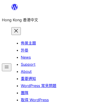
跳
至
Hong Kong 香港中文
主
要
內
容
佈景主題
外掛
News
Support
About
重要通知
WordPress 常見問題
團隊
取得 WordPress