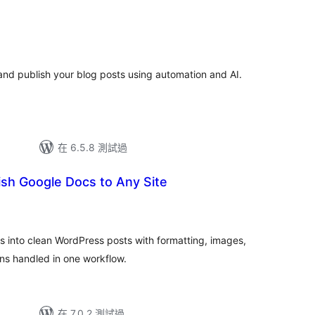
nd publish your blog posts using automation and AI.
在 6.5.8 測試過
ish Google Docs to Any Site
s into clean WordPress posts with formatting, images,
ns handled in one workflow.
在 7.0.2 測試過