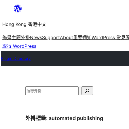
跳
至
Hong Kong 香港中文
主
要
佈景主題
外掛
News
Support
About
重要通知
WordPress 常見
內
取得 WordPress
容
Plugin Directory
搜
尋
外掛標籤:
automated publishing