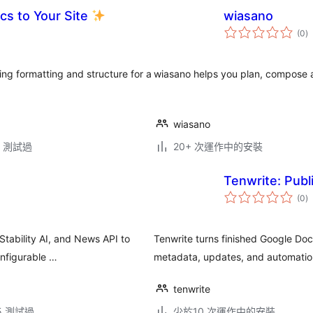
cs to Your Site
wiasano
總
(0
)
評
分
ing formatting and structure for a
wiasano helps you plan, compose a
wiasano
.5 測試過
20+ 次運作中的安裝
Tenwrite: Publ
總
(0
)
評
分
 Stability AI, and News API to
Tenwrite turns finished Google Doc
nfigurable …
metadata, updates, and automatio
tenwrite
.5 測試過
少於10 次運作中的安裝