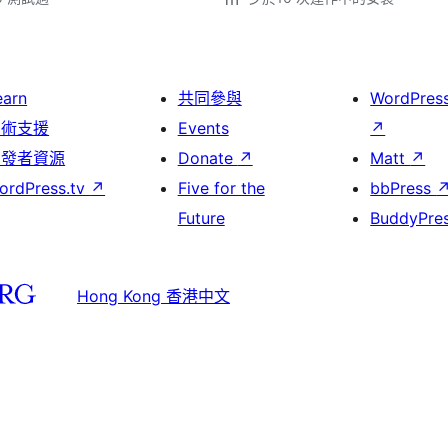
earn
共同參與
WordPres
技術支援
Events
↗
開發者資源
Donate
↗
Matt
↗
ordPress.tv
↗
Five for the
bbPress
Future
BuddyPre
Hong Kong 香港中文