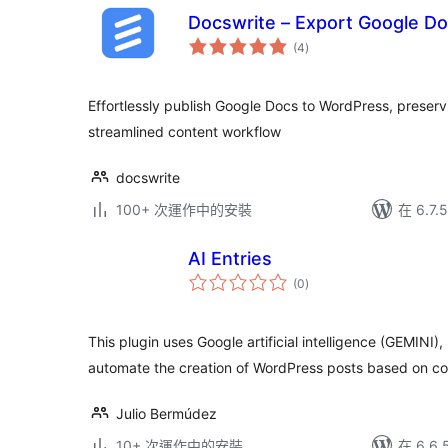
Docswrite – Export Google Do
總
(4
)
評
分
Effortlessly publish Google Docs to WordPress, preserv
streamlined content workflow
docswrite
100+ 次運作中的安裝
在 6.7
AI Entries
總
(0
)
評
分
This plugin uses Google artificial intelligence (GEMINI),
automate the creation of WordPress posts based on co
Julio Bermúdez
10+ 次運作中的安裝
在 6.6