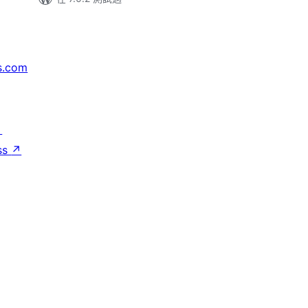
s.com
↗
ss
↗