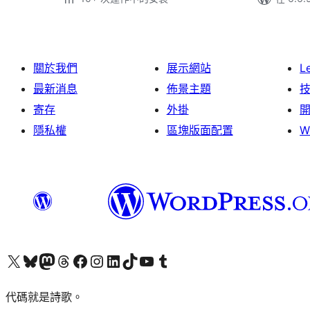
關於我們
展示網站
L
最新消息
佈景主題
寄存
外掛
隱私權
區塊版面配置
W
Visit our X (formerly Twitter) account
Visit our Bluesky account
Visit our Mastodon account
Visit our Threads account
訪問我們的 Facebook 專頁
Visit our Instagram account
Visit our LinkedIn account
Visit our TikTok account
Visit our YouTube channel
Visit our Tumblr account
代碼就是詩歌。