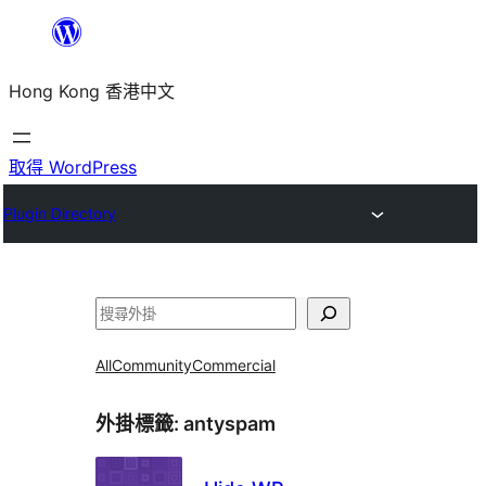
跳
至
Hong Kong 香港中文
主
要
內
取得 WordPress
容
Plugin Directory
搜
尋
All
Community
Commercial
外掛標籤:
antyspam