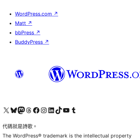
WordPress.com
↗
Matt
↗
bbPress
↗
BuddyPress
↗
Visit our X (formerly Twitter) account
Visit our Bluesky account
Visit our Mastodon account
Visit our Threads account
訪問我們的 Facebook 專頁
Visit our Instagram account
Visit our LinkedIn account
Visit our TikTok account
Visit our YouTube channel
Visit our Tumblr account
代碼就是詩歌。
The WordPress® trademark is the intellectual property