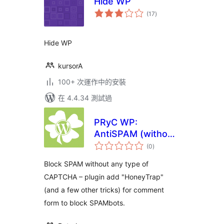
Hide WP
總
(17
)
評
分
Hide WP
kursorA
100+ 次運作中的安裝
在 4.4.34 測試過
PRyC WP:
AntiSPAM (without
總
CAPTCHA)
(0
)
評
分
Block SPAM without any type of
CAPTCHA – plugin add "HoneyTrap"
(and a few other tricks) for comment
form to block SPAMbots.