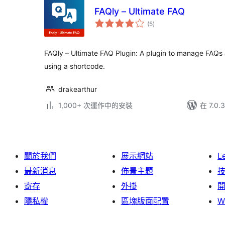
FAQly – Ultimate FAQ
總
(5
)
評
分
FAQly – Ultimate FAQ Plugin: A plugin to manage FAQs
using a shortcode.
drakearthur
1,000+ 次運作中的安裝
在 7.0
關於我們
展示網站
L
最新消息
佈景主題
寄存
外掛
隱私權
區塊版面配置
W