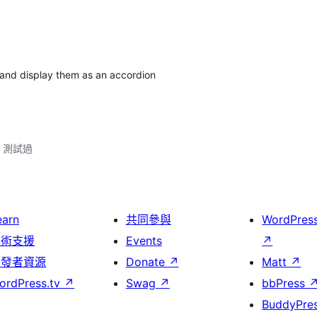
 and display them as an accordion
.3 測試過
earn
共同參與
WordPres
技術支援
Events
↗
開發者資源
Donate
↗
Matt
↗
ordPress.tv
↗
Swag
↗
bbPress
BuddyPre