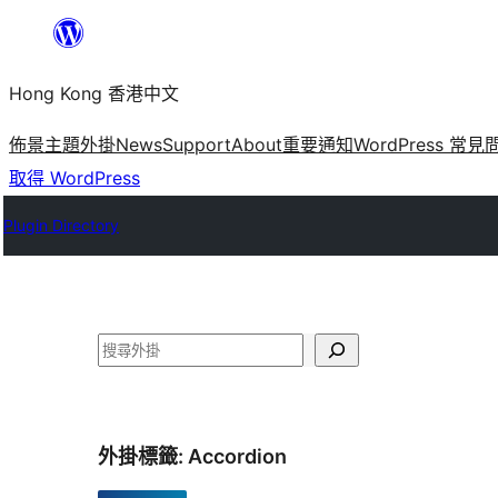
跳
至
Hong Kong 香港中文
主
要
佈景主題
外掛
News
Support
About
重要通知
WordPress 常見
內
取得 WordPress
容
Plugin Directory
搜
尋
外掛標籤:
Accordion