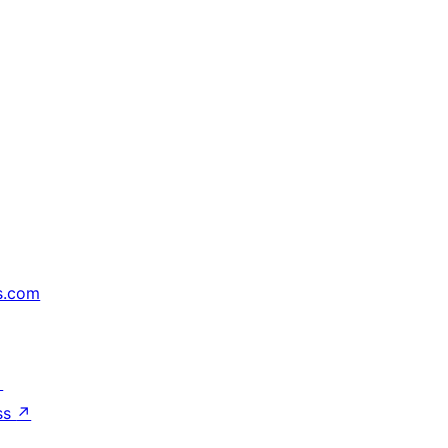
s.com
↗
ss
↗