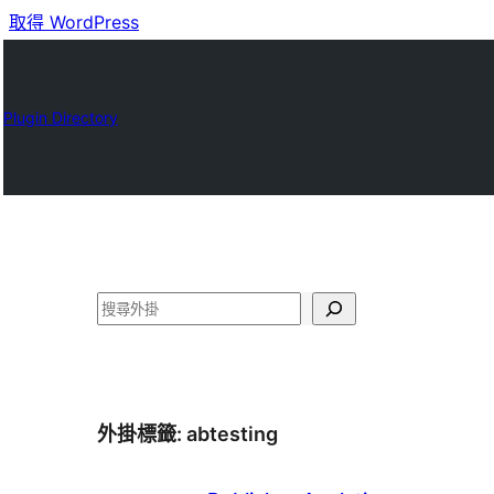
取得 WordPress
Plugin Directory
搜
尋
外掛標籤:
abtesting