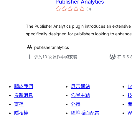
Publisher Analytics
總
(0
)
評
分
The Publisher Analytics plugin introduces an extensive s
specifically designed for publishers looking to enhance
publisheranalytics
少於10 次運作中的安裝
在 6.5
關於我們
展示網站
L
最新消息
佈景主題
寄存
外掛
隱私權
區塊版面配置
W