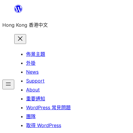
跳
至
Hong Kong 香港中文
主
要
內
容
佈景主題
外掛
News
Support
About
重要通知
WordPress 常見問題
團隊
取得 WordPress