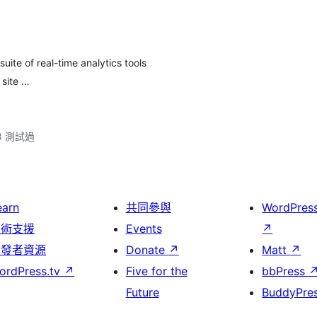
uite of real-time analytics tools
 site …
.8 測試過
earn
共同參與
WordPres
技術支援
Events
↗
開發者資源
Donate
↗
Matt
↗
ordPress.tv
↗
Five for the
bbPress
Future
BuddyPre