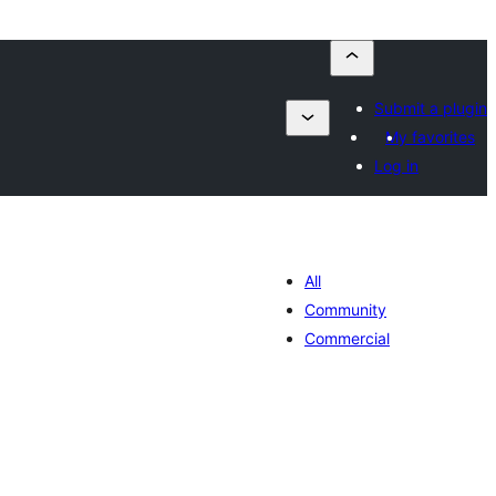
Submit a plugin
My favorites
Log in
All
Community
Commercial