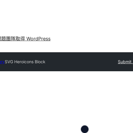
問題
團隊
取得 WordPress
ory
SVG Heroicons Block
Submit 