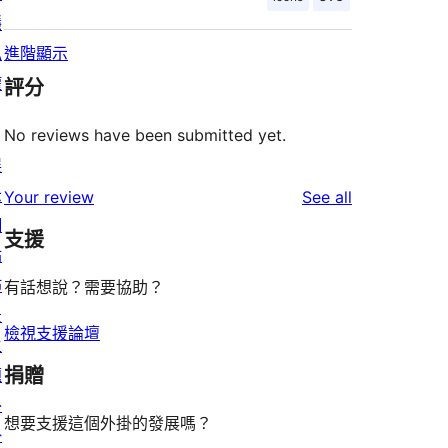
隱
私
進階顯示
權
評分
No reviews have been submitted yet.
展
示
reviews
Your review
See all
網
支援
站
佈
有話想說？需要協助？
景
檢視支援論壇
主
捐贈
題
外
想要支援這個外掛的發展嗎？
掛