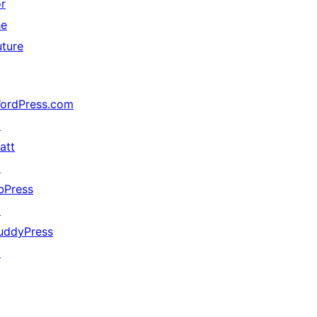
or
he
uture
ordPress.com
↗
att
↗
bPress
↗
uddyPress
↗