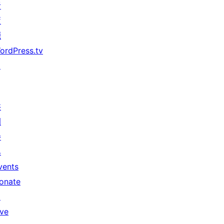
者
資
源
ordPress.tv
↗
共
同
參
與
vents
onate
↗
ive