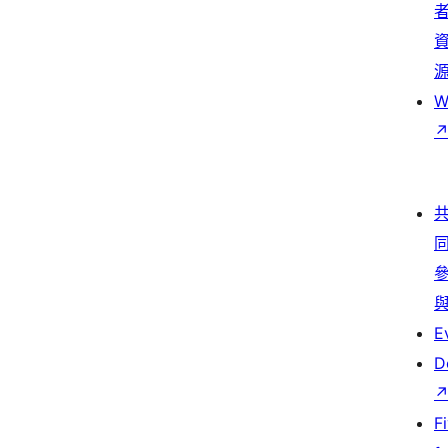
W
E
D
F