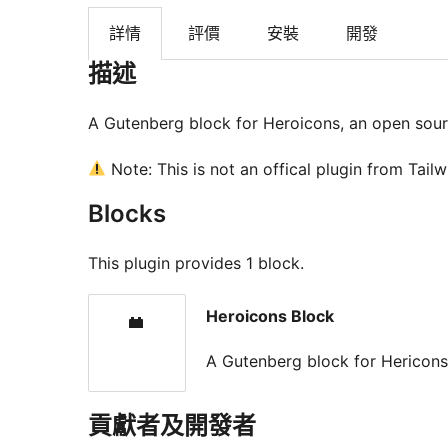
詳情
評價
安裝
開發
描述
A Gutenberg block for Heroicons, an open sourc
Note: This is not an offical plugin from Tail
Blocks
This plugin provides 1 block.
Heroicons Block
A Gutenberg block for Hericon
貢獻者及開發者