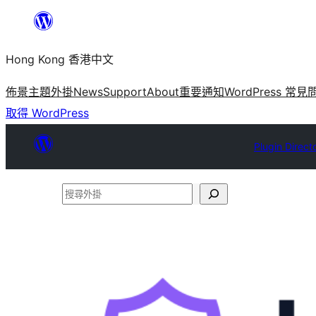
跳
至
Hong Kong 香港中文
主
要
佈景主題
外掛
News
Support
About
重要通知
WordPress 常見
內
取得 WordPress
容
Plugin Direct
搜
尋
外
掛