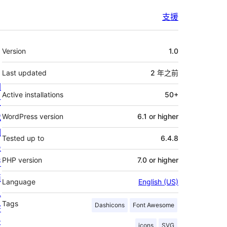
支援
其
Version
1.0
它
Last updated
2 年
之前
關
Active installations
50+
於
我
WordPress version
6.1 or higher
們
Tested up to
6.4.8
最
PHP version
7.0 or higher
新
消
Language
English (US)
息
Tags
Dashicons
Font Awesome
寄
存
icons
SVG