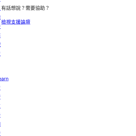
有話想說？需要協助？
區
塊
檢視支援論壇
版
面
配
置
earn
技
術
支
援
開
發