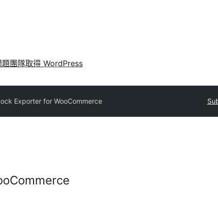
問題
團隊
取得 WordPress
tock Exporter for WooCommerce
Sub
 WooCommerce