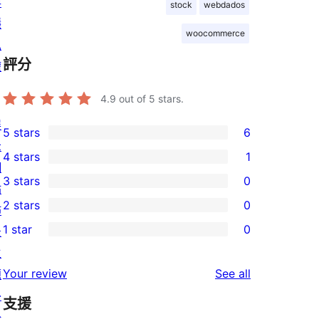
存
stock
webdados
隱
woocommerce
私
評分
權
4.9
out of 5 stars.
展
5 stars
6
6
示
4 stars
1
5-
1
網
3 stars
0
star
4-
站
0
2 stars
0
reviews
star
佈
3-
0
1 star
0
review
景
star
2-
0
主
reviews
star
1-
reviews
Your review
See all
題
reviews
star
外
支援
reviews
掛