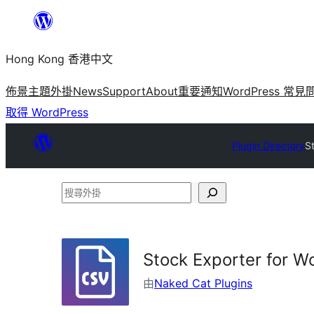
跳
至
Hong Kong 香港中文
主
要
佈景主題
外掛
News
Support
About
重要通知
WordPress 常見
內
取得 WordPress
容
Plugin Directory
S
搜
尋
外
掛
Stock Exporter for
由
Naked Cat Plugins