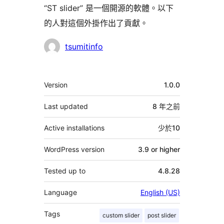
“ST slider” 是一個開源的軟體。以下
的人對這個外掛作出了貢獻。
貢
tsumitinfo
獻
者
其
Version
1.0.0
它
Last updated
8 年
之前
Active installations
少於10
WordPress version
3.9 or higher
Tested up to
4.8.28
Language
English (US)
Tags
custom slider
post slider