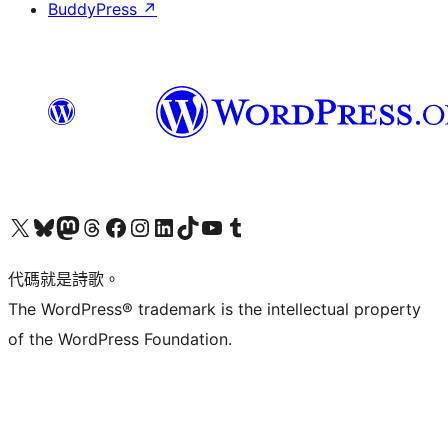
BuddyPress
↗
Visit our X (formerly Twitter) account
Visit our Bluesky account
Visit our Mastodon account
Visit our Threads account
訪問我們的 Facebook 專頁
Visit our Instagram account
Visit our LinkedIn account
Visit our TikTok account
Visit our YouTube channel
Visit our Tumblr account
代碼就是詩歌。
The WordPress® trademark is the intellectual property
of the WordPress Foundation.