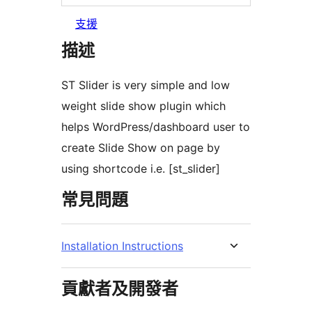
支援
描述
ST Slider is very simple and low
weight slide show plugin which
helps WordPress/dashboard user to
create Slide Show on page by
using shortcode i.e. [st_slider]
常見問題
Installation Instructions
貢獻者及開發者