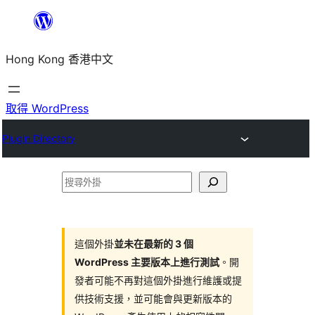
跳
至
Hong Kong 香港中文
主
要
內
取得 WordPress
容
Plugin Directory
搜
尋
外
掛
這個外掛
並未在最新的 3 個
WordPress 主要版本上進行測試
。開
發者可能不再對這個外掛進行維護或提
供技術支援，並可能會與更新版本的