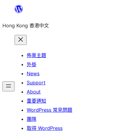
跳
至
Hong Kong 香港中文
主
要
內
容
佈景主題
外掛
News
Support
About
重要通知
WordPress 常見問題
團隊
取得 WordPress