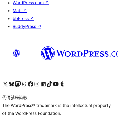
WordPress.com
↗
Matt
↗
bbPress
↗
BuddyPress
↗
Visit our X (formerly Twitter) account
Visit our Bluesky account
Visit our Mastodon account
Visit our Threads account
訪問我們的 Facebook 專頁
Visit our Instagram account
Visit our LinkedIn account
Visit our TikTok account
Visit our YouTube channel
Visit our Tumblr account
代碼就是詩歌。
The WordPress® trademark is the intellectual property
of the WordPress Foundation.