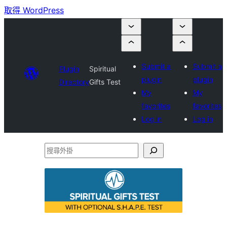
取得 WordPress
Submit a
Submit a
Plugin
Spiritual
plugin
plugin
Directory
Gifts Test
My
My
favorites
favorites
Log in
Log in
搜
尋
外
掛