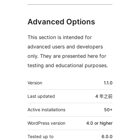
Advanced Options
This section is intended for
advanced users and developers
only. They are presented here for
testing and educational purposes.
其
Version
1.1.0
它
Last updated
4 年
之前
Active installations
50+
WordPress version
4.0 or higher
Tested up to
6.0.0