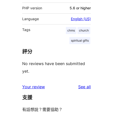
PHP version
5.6 or higher
Language
English (US)
Tags
chms
church
spiritual gifts
評分
No reviews have been submitted
yet.
reviews
Your review
See all
支援
有話想說？需要協助？