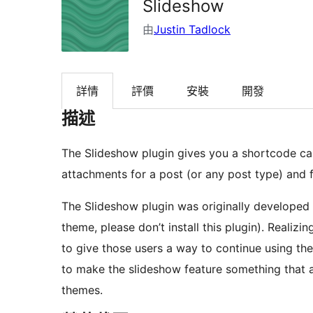
Slideshow
由
Justin Tadlock
詳情
評價
安裝
開發
描述
The Slideshow plugin gives you a shortcode ca
attachments for a post (or any post type) and 
The Slideshow plugin was originally developed 
theme, please don’t install this plugin). Realizing that users sometimes switch themes, we wanted
to give those users a way to continue using their slidesho
to make the slideshow feature something that a
themes.