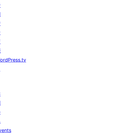
援
開
發
者
資
源
ordPress.tv
↗
共
同
參
與
vents