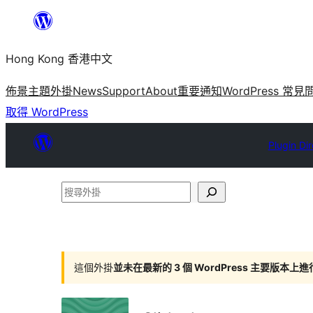
跳
至
Hong Kong 香港中文
主
要
佈景主題
外掛
News
Support
About
重要通知
WordPress 常見
內
取得 WordPress
容
Plugin Di
搜
尋
外
掛
這個外掛
並未在最新的 3 個 WordPress 主要版本上