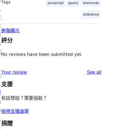
Tags
javascript
jquery
shortcode
息
slideshow
寄
存
進階顯示
隱
評分
私
權
No reviews have been submitted yet.
reviews
Your review
See all
展
示
支援
網
有話想說？需要協助？
站
佈
檢視支援論壇
景
捐贈
主