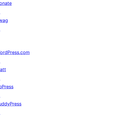
onate
↗
wag
↗
ordPress.com
↗
att
↗
bPress
↗
uddyPress
↗