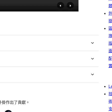
L
個外掛作出了貢獻。