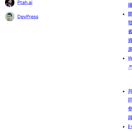
Ptah.ai
DevPress
W
E