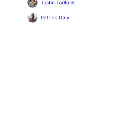
貢
Justin Tadlock
獻
Patrick Daly
者