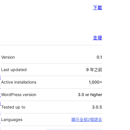
下載
支援
其
Version
0.1
它
Last updated
9 年
之前
關
Active installations
1,000+
於
我
WordPress version
3.0 or higher
們
Tested up to
3.0.5
最
Languages
顯示全部2個語言
新
消