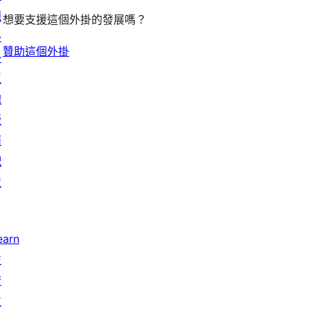
題
想要支援這個外掛的發展嗎？
外
贊助這個外掛
掛
區
塊
版
面
配
置
earn
技
術
支