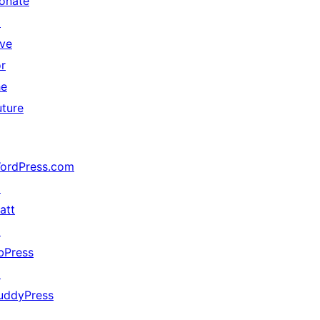
onate
↗
ive
or
he
uture
ordPress.com
↗
att
↗
bPress
↗
uddyPress
↗