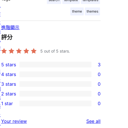
息
theme
themes
寄
存
進階顯示
隱
評分
私
權
5
out of 5 stars.
5 stars
3
3
展
4 stars
0
5-
0
示
3 stars
0
star
4-
0
網
2 stars
0
reviews
star
3-
站
0
1 star
0
reviews
star
佈
2-
0
reviews
景
star
1-
reviews
Your review
See all
主
reviews
star