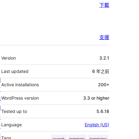
下載
支援
其
Version
3.2.1
它
Last updated
6 年
之前
關
Active installations
200+
於
我
WordPress version
3.3 or higher
們
Tested up to
5.6.18
最
Language
English (US)
新
消
Tags
search
template
templates