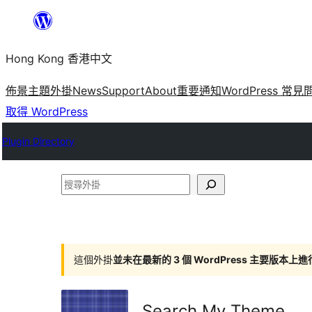
跳
至
Hong Kong 香港中文
主
要
佈景主題
外掛
News
Support
About
重要通知
WordPress 常見
內
取得 WordPress
容
Plugin Directory
搜
尋
外
掛
這個外掛
並未在最新的 3 個 WordPress 主要版本上
Search My Theme