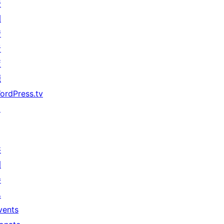
援
開
發
者
資
源
ordPress.tv
↗
共
同
參
與
vents