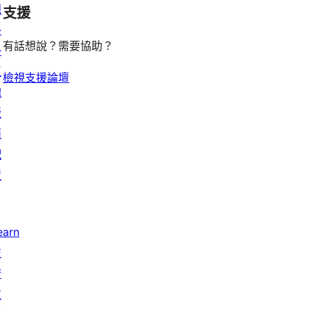
題
支援
reviews
外
有話想說？需要協助？
掛
區
檢視支援論壇
塊
版
面
配
置
earn
技
術
支