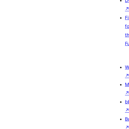
D
F
f
t
F
W
M
b
B