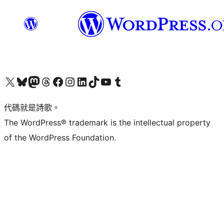
Visit our X (formerly Twitter) account
Visit our Bluesky account
Visit our Mastodon account
Visit our Threads account
訪問我們的 Facebook 專頁
Visit our Instagram account
Visit our LinkedIn account
Visit our TikTok account
Visit our YouTube channel
Visit our Tumblr account
代碼就是詩歌。
The WordPress® trademark is the intellectual property
of the WordPress Foundation.