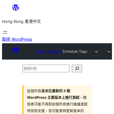
跳
至
Hong Kong 香港中文
主
要
內
取得 WordPress
容
Plugin Directory
Schedule Tags
搜
尋
外
掛
這個外掛
並未在最新的 3 個
WordPress 主要版本上進行測試
。開
發者可能不再對這個外掛進行維護或提
供技術支援，並可能會與更新版本的