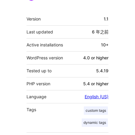
獻
者
其
Version
1.1
它
Last updated
6 年
之前
Active installations
10+
WordPress version
4.0 or higher
Tested up to
5.4.19
PHP version
5.4 or higher
Language
English (US)
Tags
custom tags
dynamic tags