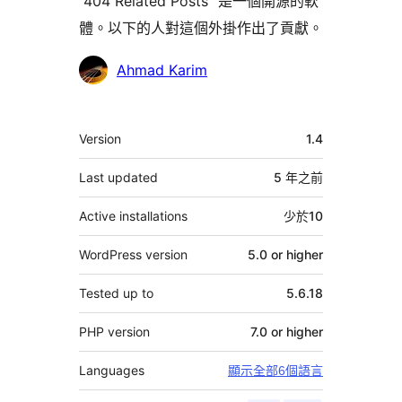
“404 Related Posts” 是一個開源的軟
體。以下的人對這個外掛作出了貢獻。
貢
Ahmad Karim
獻
者
其
Version
1.4
它
Last updated
5 年
之前
Active installations
少於10
WordPress version
5.0 or higher
Tested up to
5.6.18
PHP version
7.0 or higher
Languages
顯示全部6個語言