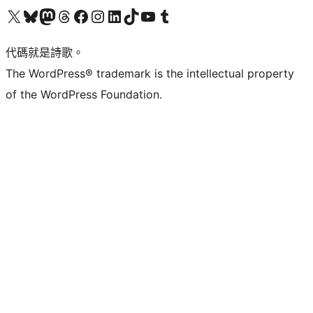
Visit our X (formerly Twitter) account
Visit our Bluesky account
Visit our Mastodon account
Visit our Threads account
訪問我們的 Facebook 專頁
Visit our Instagram account
Visit our LinkedIn account
Visit our TikTok account
Visit our YouTube channel
Visit our Tumblr account
代碼就是詩歌。
The WordPress® trademark is the intellectual property
of the WordPress Foundation.