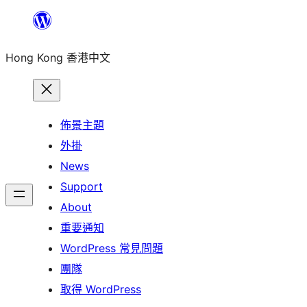
跳
至
Hong Kong 香港中文
主
要
內
容
佈景主題
外掛
News
Support
About
重要通知
WordPress 常見問題
團隊
取得 WordPress