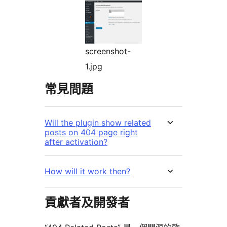
screenshot-
1.jpg
常見問題
Will the plugin show related
posts on 404 page right
after activation?
How will it work then?
貢獻者及開發者