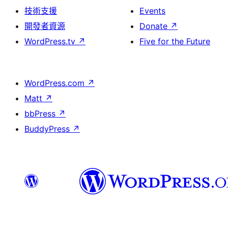
技術支援
Events
開發者資源
Donate
↗
WordPress.tv
↗
Five for the Future
WordPress.com
↗
Matt
↗
bbPress
↗
BuddyPress
↗