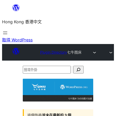
跳
至
Hong Kong 香港中文
主
要
內
取得 WordPress
容
Plugin Directory
七牛图床
搜
尋
外
掛
這個外掛
並未在最新的 3 個