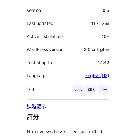
者
其
Version
0.5
它
Last updated
11 年
之前
Active installations
10+
WordPress version
3.0 or higher
Tested up to
4.1.42
Language
English (US)
Tags
qiniu
图床
七牛
進階顯示
評分
No reviews have been submitted