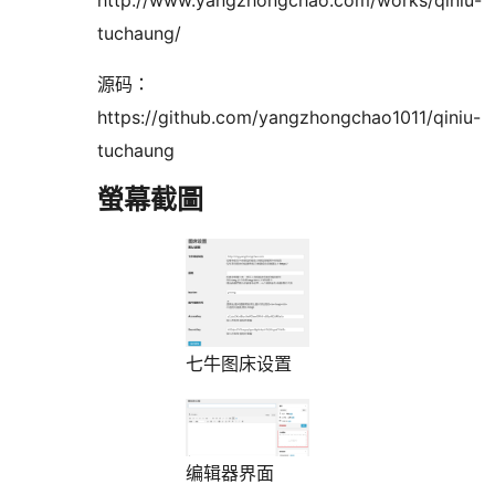
http://www.yangzhongchao.com/works/qiniu-
tuchaung/
源码：
https://github.com/yangzhongchao1011/qiniu-
tuchaung
螢幕截圖
七牛图床设置
编辑器界面