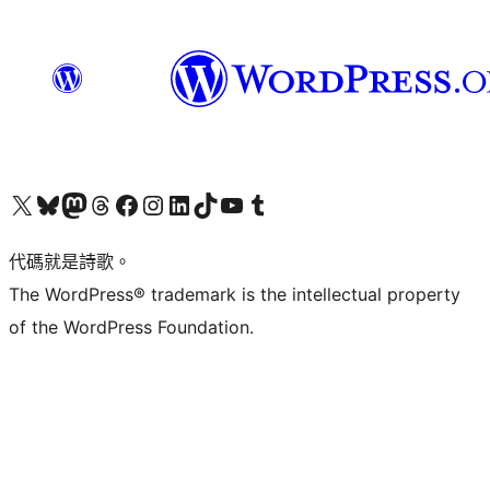
Visit our X (formerly Twitter) account
Visit our Bluesky account
Visit our Mastodon account
Visit our Threads account
訪問我們的 Facebook 專頁
Visit our Instagram account
Visit our LinkedIn account
Visit our TikTok account
Visit our YouTube channel
Visit our Tumblr account
代碼就是詩歌。
The WordPress® trademark is the intellectual property
of the WordPress Foundation.