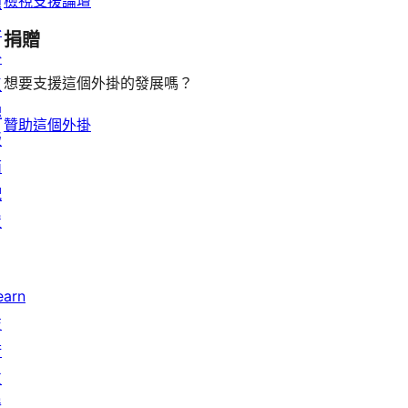
檢視支援論壇
題
外
捐贈
掛
想要支援這個外掛的發展嗎？
區
塊
贊助這個外掛
版
面
配
置
earn
技
術
支
援