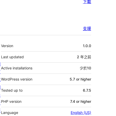
下載
支援
其
Version
1.0.0
它
Last updated
2 年
之前
關
Active installations
少於10
於
我
WordPress version
5.7 or higher
們
Tested up to
6.7.5
最
PHP version
7.4 or higher
新
消
Language
English (US)