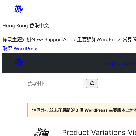
跳
至
Hong Kong 香港中文
主
要
佈景主題
外掛
News
Support
About
重要通知
WordPress 常見
內
取得 WordPress
容
Plugin Director
搜
尋
外
掛
這個外掛
並未在最新的 3 個 WordPress 主要版本上
Product Variations V