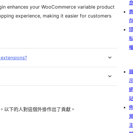
plugin enhances your WooCommerce variable product
 shopping experience, making it easier for customers
 extensions?
一個開源的軟體。以下的人對這個外掛作出了貢獻。