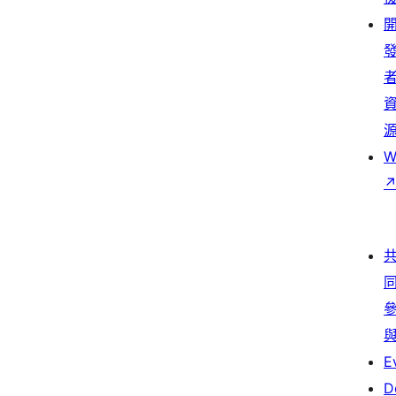
W
E
D