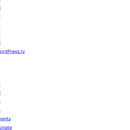
開
發
者
資
源
ordPress.tv
↗
共
同
參
與
vents
onate