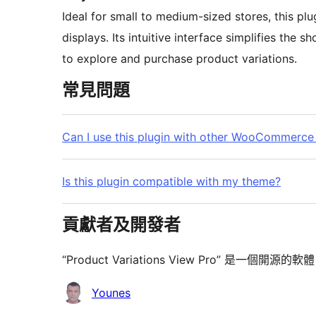
Ideal for small to medium-sized stores, this 
displays. Its intuitive interface simplifies the
to explore and purchase product variations.
常見問題
Can I use this plugin with other WooCommerce
Is this plugin compatible with my theme?
貢獻者及開發者
“Product Variations View Pro” 是
貢
Younes
獻