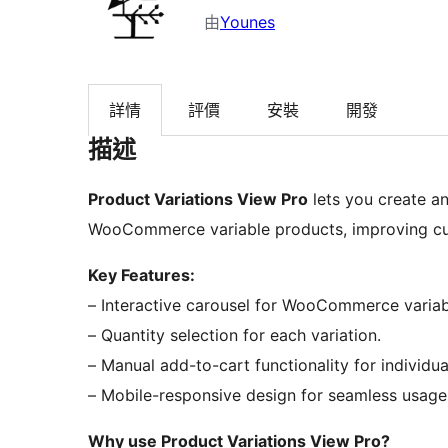
由
Younes
詳情
評價
安裝
開發
描述
Product Variations View Pro
lets you create an 
WooCommerce variable products, improving c
Key Features:
– Interactive carousel for WooCommerce variab
– Quantity selection for each variation.
– Manual add-to-cart functionality for individual
– Mobile-responsive design for seamless usage
Why use Product Variations View Pro?