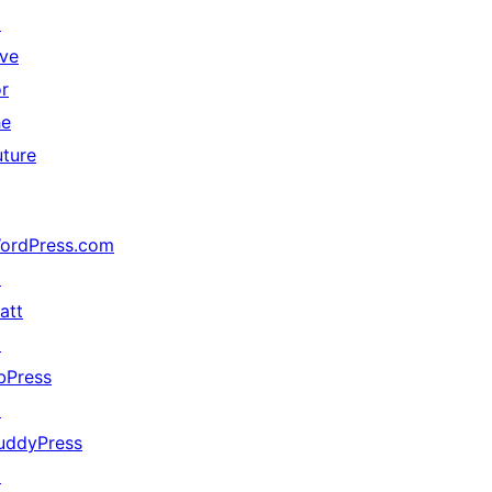
↗
ive
or
he
uture
ordPress.com
↗
att
↗
bPress
↗
uddyPress
↗