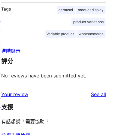
息
Tags
carousel
product display
寄
存
product variations
隱
Variable product
woocommerce
私
權
進階顯示
評分
展
No reviews have been submitted yet.
示
網
reviews
Your review
See all
站
支援
佈
景
有話想說？需要協助？
主