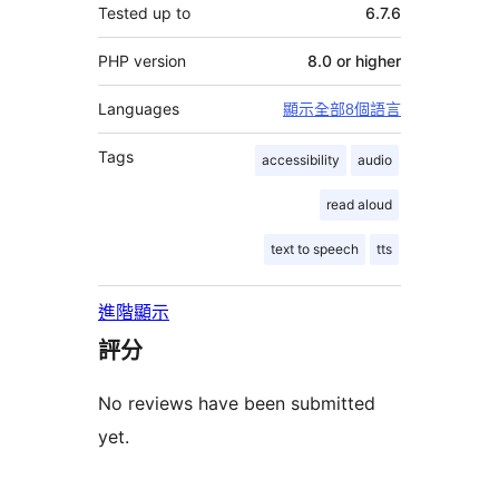
Tested up to
6.7.6
PHP version
8.0 or higher
Languages
顯示全部8個語言
Tags
accessibility
audio
read aloud
text to speech
tts
進階顯示
評分
No reviews have been submitted
yet.