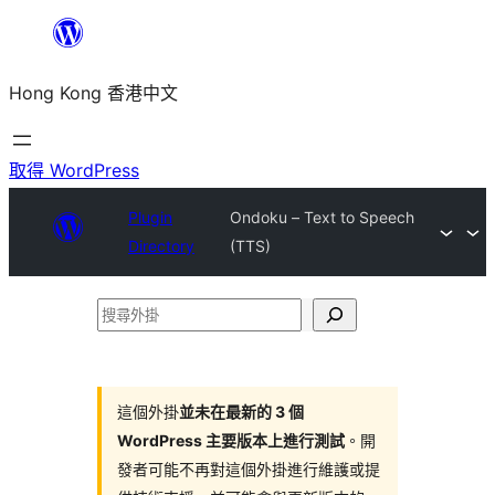
跳
至
Hong Kong 香港中文
主
要
內
取得 WordPress
容
Plugin
Ondoku – Text to Speech
Directory
(TTS)
搜
尋
外
掛
這個外掛
並未在最新的 3 個
WordPress 主要版本上進行測試
。開
發者可能不再對這個外掛進行維護或提