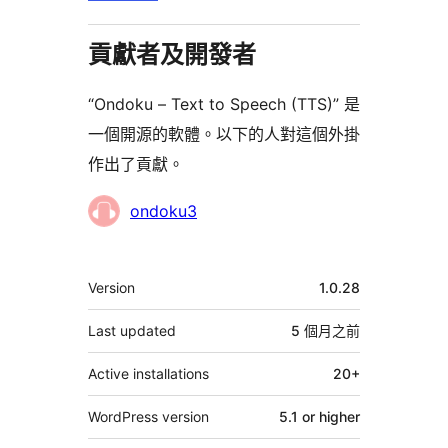
貢獻者及開發者
“Ondoku – Text to Speech (TTS)” 是
一個開源的軟體。以下的人對這個外掛
作出了貢獻。
貢
ondoku3
獻
者
其
Version
1.0.28
它
Last updated
5 個月
之前
Active installations
20+
WordPress version
5.1 or higher