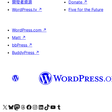
開發者資源
Donate
↗
WordPress.tv
↗
Five for the Future
WordPress.com
↗
Matt
↗
bbPress
↗
BuddyPress
↗
Visit our X (formerly Twitter) account
Visit our Bluesky account
Visit our Mastodon account
Visit our Threads account
訪問我們的 Facebook 專頁
Visit our Instagram account
Visit our LinkedIn account
Visit our TikTok account
Visit our YouTube channel
Visit our Tumblr account