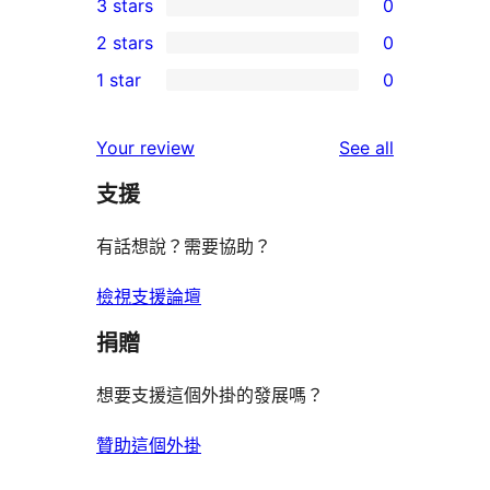
3 stars
0
star
4-
0
2 stars
0
reviews
star
3-
0
1 star
0
reviews
star
2-
0
reviews
star
1-
reviews
Your review
See all
reviews
star
支援
reviews
有話想說？需要協助？
檢視支援論壇
捐贈
想要支援這個外掛的發展嗎？
贊助這個外掛