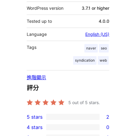
WordPress version
3.7.1 or higher
Tested up to
4.0.0
Language
English (US)
Tags
naver
seo
syndication
web
進階顯示
評分
5
out of 5 stars.
5 stars
2
2
4 stars
0
5-
0