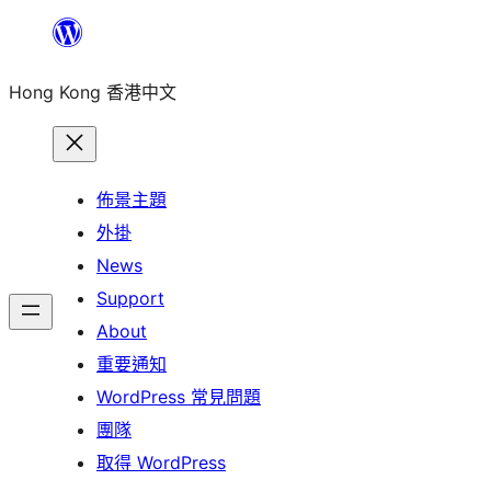
跳
至
Hong Kong 香港中文
主
要
內
容
佈景主題
外掛
News
Support
About
重要通知
WordPress 常見問題
團隊
取得 WordPress