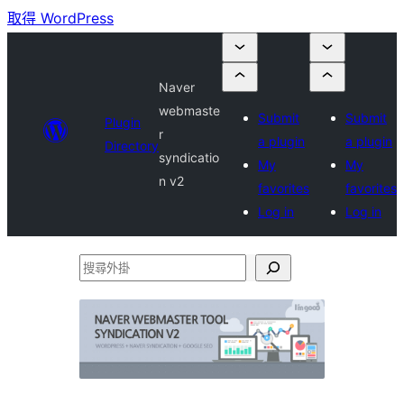
取得 WordPress
Naver
webmaste
Submit
Submit
Plugin
r
a plugin
a plugin
Directory
syndicatio
My
My
n v2
favorites
favorites
Log in
Log in
搜
尋
外
掛