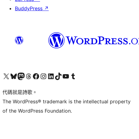
BuddyPress
↗
Visit our X (formerly Twitter) account
Visit our Bluesky account
Visit our Mastodon account
Visit our Threads account
訪問我們的 Facebook 專頁
Visit our Instagram account
Visit our LinkedIn account
Visit our TikTok account
Visit our YouTube channel
Visit our Tumblr account
代碼就是詩歌。
The WordPress® trademark is the intellectual property
of the WordPress Foundation.