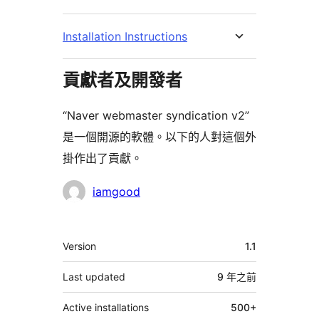
Installation Instructions
貢獻者及開發者
“Naver webmaster syndication v2”
是一個開源的軟體。以下的人對這個外
掛作出了貢獻。
貢
iamgood
獻
者
其
Version
1.1
它
Last updated
9 年
之前
Active installations
500+