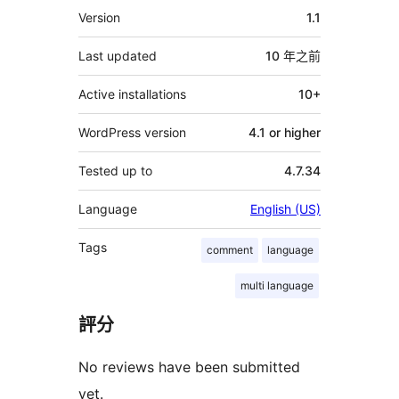
其
Version
1.1
它
Last updated
10 年
之前
Active installations
10+
WordPress version
4.1 or higher
Tested up to
4.7.34
Language
English (US)
Tags
comment
language
multi language
評分
No reviews have been submitted
yet.