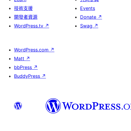
技術支援
Events
開發者資源
Donate
↗
WordPress.tv
↗
Swag
↗
WordPress.com
↗
Matt
↗
bbPress
↗
BuddyPress
↗