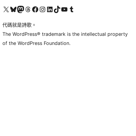
Visit our X (formerly Twitter) account
Visit our Bluesky account
Visit our Mastodon account
Visit our Threads account
訪問我們的 Facebook 專頁
Visit our Instagram account
Visit our LinkedIn account
Visit our TikTok account
Visit our YouTube channel
Visit our Tumblr account
代碼就是詩歌。
The WordPress® trademark is the intellectual property
of the WordPress Foundation.