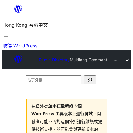
跳
至
Hong Kong 香港中文
主
要
內
取得 WordPress
容
Plugin Directory
Multilang Comment
搜
尋
外
掛
這個外掛
並未在最新的 3 個
WordPress 主要版本上進行測試
。開
發者可能不再對這個外掛進行維護或提
供技術支援，並可能會與更新版本的