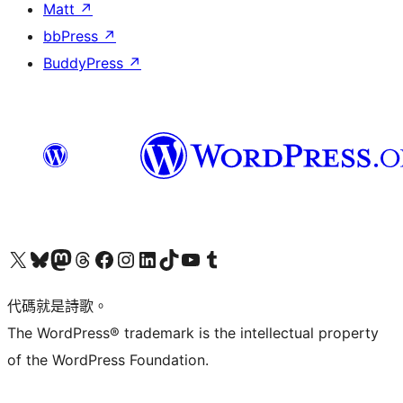
Matt
↗
bbPress
↗
BuddyPress
↗
Visit our X (formerly Twitter) account
Visit our Bluesky account
Visit our Mastodon account
Visit our Threads account
訪問我們的 Facebook 專頁
Visit our Instagram account
Visit our LinkedIn account
Visit our TikTok account
Visit our YouTube channel
Visit our Tumblr account
代碼就是詩歌。
The WordPress® trademark is the intellectual property
of the WordPress Foundation.