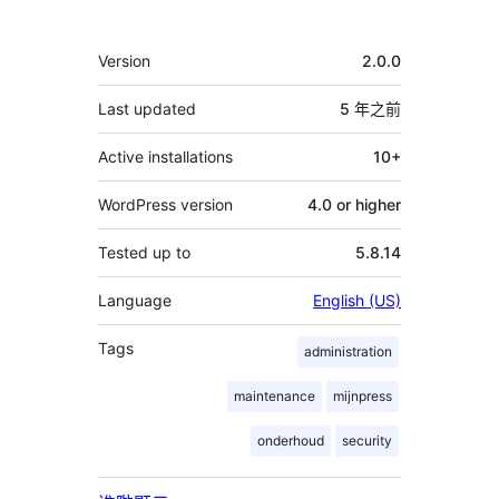
獻
者
其
Version
2.0.0
它
Last updated
5 年
之前
Active installations
10+
WordPress version
4.0 or higher
Tested up to
5.8.14
Language
English (US)
Tags
administration
maintenance
mijnpress
onderhoud
security