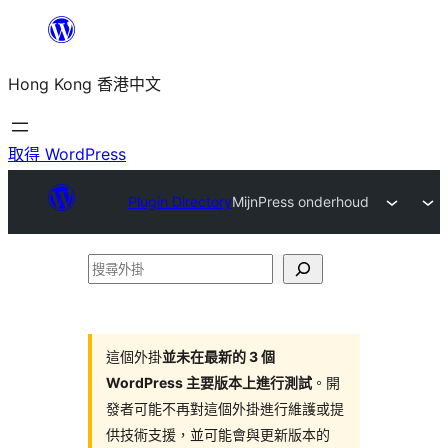
跳
至
Hong Kong 香港中文
主
要
內
取得 WordPress
容
Plugin Directory
MijnPress onderhoud
搜
尋
外
掛
這個外掛
並未在最新的 3 個
WordPress 主要版本上進行測試
。開
發者可能不再對這個外掛進行維護或提
供技術支援，並可能會與更新版本的