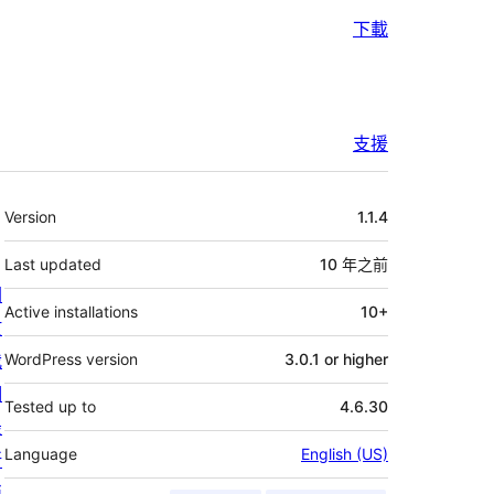
下載
支援
其
Version
1.1.4
它
Last updated
10 年
之前
關
Active installations
10+
於
我
WordPress version
3.0.1 or higher
們
Tested up to
4.6.30
最
Language
English (US)
新
消