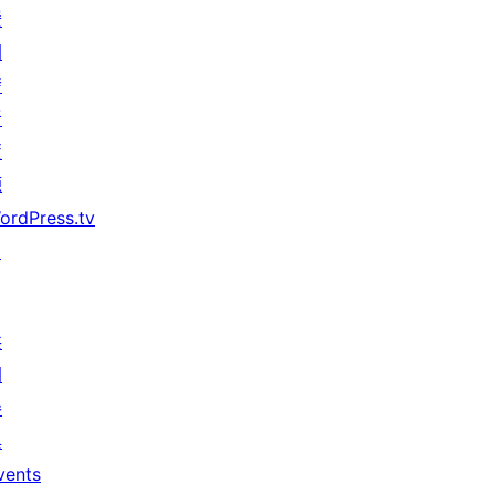
援
開
發
者
資
源
ordPress.tv
↗
共
同
參
與
vents