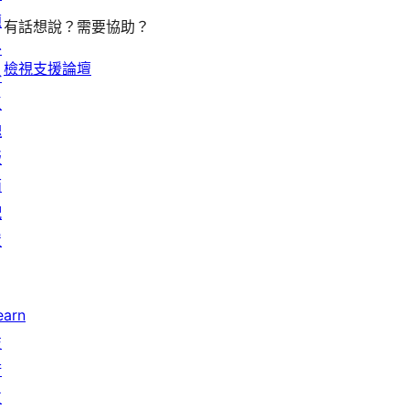
題
有話想說？需要協助？
外
檢視支援論壇
掛
區
塊
版
面
配
置
earn
技
術
支