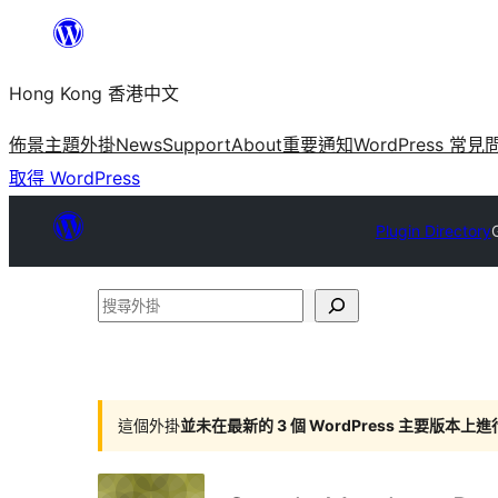
跳
至
Hong Kong 香港中文
主
要
佈景主題
外掛
News
Support
About
重要通知
WordPress 常見
內
取得 WordPress
容
Plugin Directory
搜
尋
外
掛
這個外掛
並未在最新的 3 個 WordPress 主要版本上