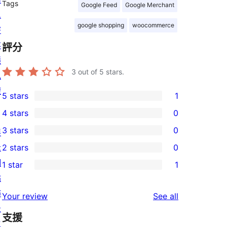
Tags
Google Feed
Google Merchant
息
google shopping
woocommerce
寄
存
評分
隱
3
out of 5 stars.
私
權
5 stars
1
1
4 stars
0
5-
0
3 stars
0
展
star
4-
0
示
2 stars
0
review
star
3-
0
網
1 star
1
reviews
star
2-
1
站
reviews
star
1-
佈
reviews
Your review
See all
reviews
star
景
支援
review
主