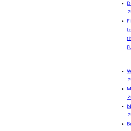
D
F
f
t
F
W
M
b
B