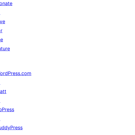
onate
↗
ive
or
he
uture
ordPress.com
↗
att
↗
bPress
↗
uddyPress