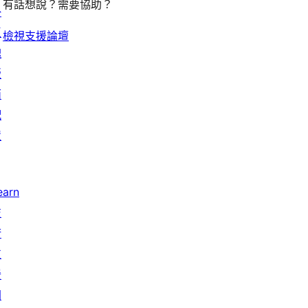
有話想說？需要協助？
掛
區
檢視支援論壇
塊
版
面
配
置
earn
技
術
支
援
開