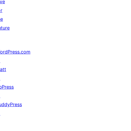
ive
or
he
uture
ordPress.com
↗
att
↗
bPress
↗
uddyPress
↗