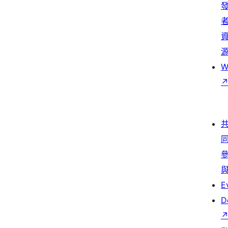
W
E
D