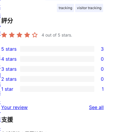
存
tracking
visitor tracking
隱
評分
私
權
4
out of 5 stars.
5 stars
3
3
展
4 stars
0
5-
0
示
3 stars
0
star
4-
0
網
2 stars
0
reviews
star
3-
0
站
1 star
1
reviews
star
2-
佈
1
reviews
star
景
1-
reviews
Your review
See all
reviews
主
star
題
支援
review
外