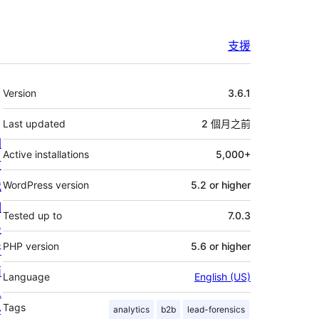
支援
其
Version
3.6.1
它
Last updated
2 個月
之前
關
Active installations
5,000+
於
我
WordPress version
5.2 or higher
們
Tested up to
7.0.3
最
PHP version
5.6 or higher
新
消
Language
English (US)
息
Tags
analytics
b2b
lead-forensics
寄