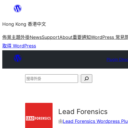
跳
至
Hong Kong 香港中文
主
要
佈景主題
外掛
News
Support
About
重要通知
WordPress 常見
內
取得 WordPress
容
Plugin Dire
搜
尋
外
掛
Lead Forensics
由
Lead Forensics Wordpress Plu