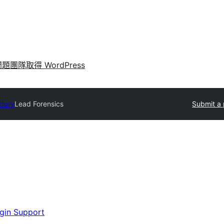
問題
團隊
取得 WordPress
ctory
Lead Forensics
Submit a 
gin Support