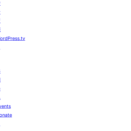
發
者
資
源
ordPress.tv
↗
共
同
參
與
vents
onate
↗