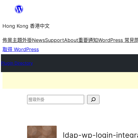
跳
至
Hong Kong 香港中文
主
要
佈景主題
外掛
News
Support
About
重要通知
WordPress 常見
內
取得 WordPress
容
Plugin Directory
搜
尋
外
掛
ldap-wp-login-integr