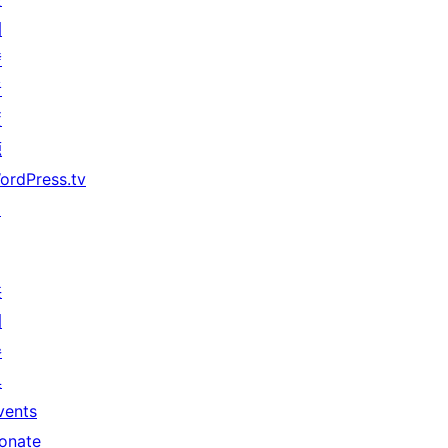
開
發
者
資
源
ordPress.tv
↗
共
同
參
與
vents
onate