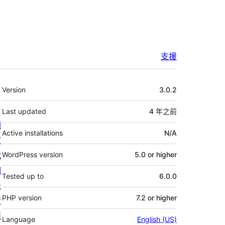
支援
其
Version
3.0.2
它
Last updated
4 年
之前
關
Active installations
N/A
於
我
WordPress version
5.0 or higher
們
Tested up to
6.0.0
最
PHP version
7.2 or higher
新
消
Language
English (US)