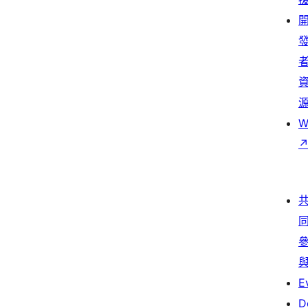
W
E
D