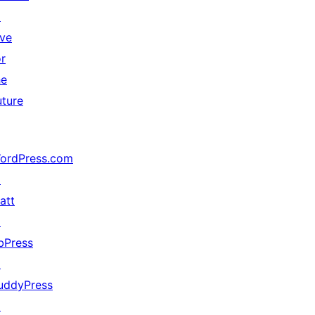
↗
ive
or
he
uture
ordPress.com
↗
att
↗
bPress
↗
uddyPress
↗