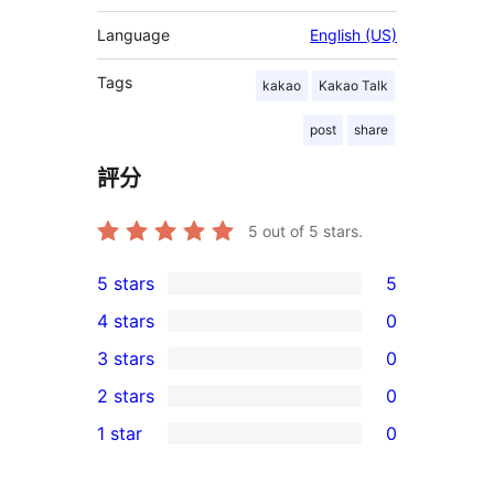
Language
English (US)
Tags
kakao
Kakao Talk
post
share
評分
5
out of 5 stars.
5 stars
5
5
4 stars
0
5-
0
3 stars
0
star
4-
0
2 stars
0
reviews
star
3-
0
1 star
0
reviews
star
2-
0
reviews
star
1-