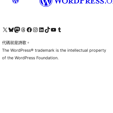
Visit our X (formerly Twitter) account
Visit our Bluesky account
Visit our Mastodon account
Visit our Threads account
訪問我們的 Facebook 專頁
Visit our Instagram account
Visit our LinkedIn account
Visit our TikTok account
Visit our YouTube channel
Visit our Tumblr account
代碼就是詩歌。
The WordPress® trademark is the intellectual property
of the WordPress Foundation.