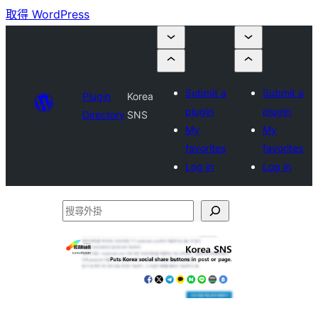
取得 WordPress
Submit a
Submit a
Plugin
Korea
plugin
plugin
Directory
SNS
My
My
favorites
favorites
Log in
Log in
搜
尋
外
掛