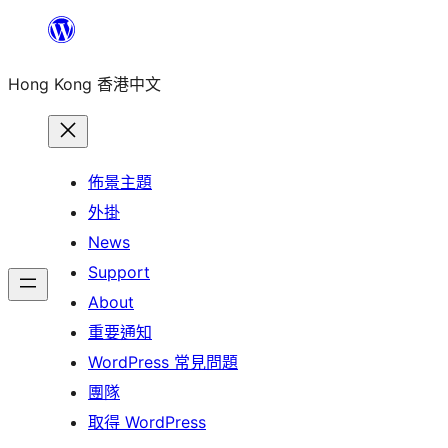
跳
至
Hong Kong 香港中文
主
要
內
容
佈景主題
外掛
News
Support
About
重要通知
WordPress 常見問題
團隊
取得 WordPress