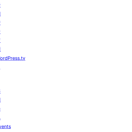
援
開
發
者
資
源
ordPress.tv
↗
共
同
參
與
vents