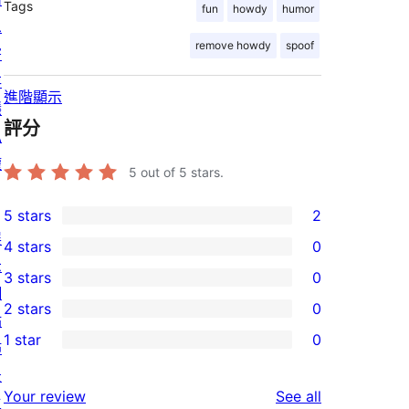
Tags
fun
howdy
humor
息
remove howdy
spoof
寄
存
進階顯示
隱
評分
私
權
5
out of 5 stars.
5 stars
2
2
展
4 stars
0
5-
0
示
3 stars
0
star
4-
0
網
2 stars
0
reviews
star
3-
站
0
1 star
0
reviews
star
佈
2-
0
reviews
景
star
1-
reviews
Your review
See all
主
reviews
star