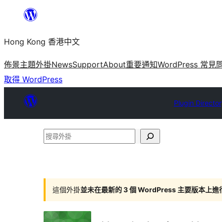
跳
至
Hong Kong 香港中文
主
要
佈景主題
外掛
News
Support
About
重要通知
WordPress 常見
內
取得 WordPress
容
Plugin Directo
搜
尋
外
掛
這個外掛
並未在最新的 3 個 WordPress 主要版本上