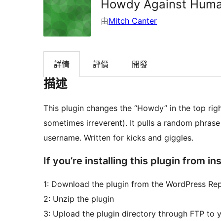
Howdy Against Huma
由
Mitch Canter
詳情
評價
開發
描述
This plugin changes the “Howdy” in the top ri
sometimes irreverent). It pulls a random phrase
username. Written for kicks and giggles.
If you’re installing this plugin from 
1: Download the plugin from the WordPress Rep
2: Unzip the plugin
3: Upload the plugin directory through FTP to 