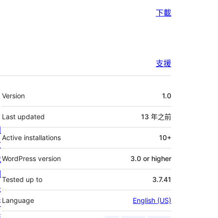
下載
支援
其
Version
1.0
它
Last updated
13 年
之前
關
Active installations
10+
於
我
WordPress version
3.0 or higher
們
Tested up to
3.7.41
最
Language
English (US)
新
消