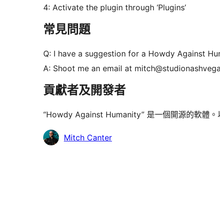
4: Activate the plugin through ‘Plugins’
常見問題
Q: I have a suggestion for a Howdy Against Hu
A: Shoot me an email at mitch@studionashveg
貢獻者及開發者
“Howdy Against Humanity” 是一個開
貢
Mitch Canter
獻
者