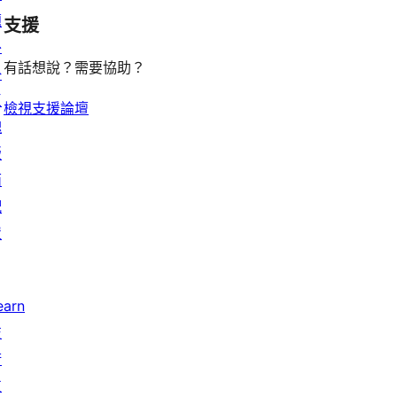
題
支援
reviews
外
有話想說？需要協助？
掛
區
檢視支援論壇
塊
版
面
配
置
earn
技
術
支