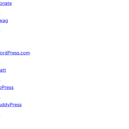
onate
↗
wag
↗
ordPress.com
↗
att
↗
bPress
↗
uddyPress
↗