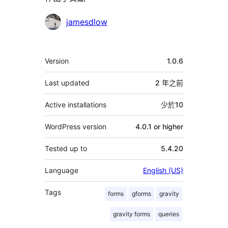
貢
jamesdlow
獻
者
其
Version
1.0.6
它
Last updated
2 年
之前
Active installations
少於10
WordPress version
4.0.1 or higher
Tested up to
5.4.20
Language
English (US)
Tags
forms
gforms
gravity
gravity forms
queries