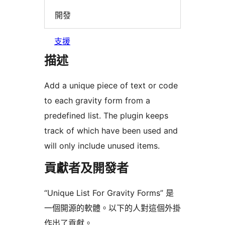
開發
支援
描述
Add a unique piece of text or code
to each gravity form from a
predefined list. The plugin keeps
track of which have been used and
will only include unused items.
貢獻者及開發者
“Unique List For Gravity Forms” 是
一個開源的軟體。以下的人對這個外掛
作出了貢獻。