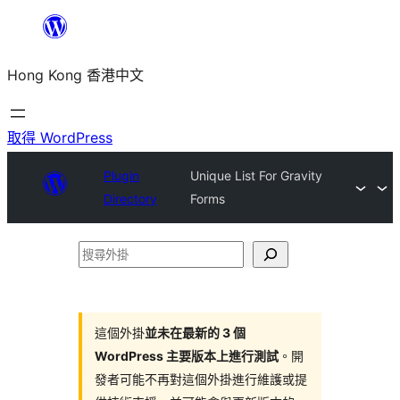
跳
至
Hong Kong 香港中文
主
要
內
取得 WordPress
容
Plugin
Unique List For Gravity
Directory
Forms
搜
尋
外
掛
這個外掛
並未在最新的 3 個
WordPress 主要版本上進行測試
。開
發者可能不再對這個外掛進行維護或提