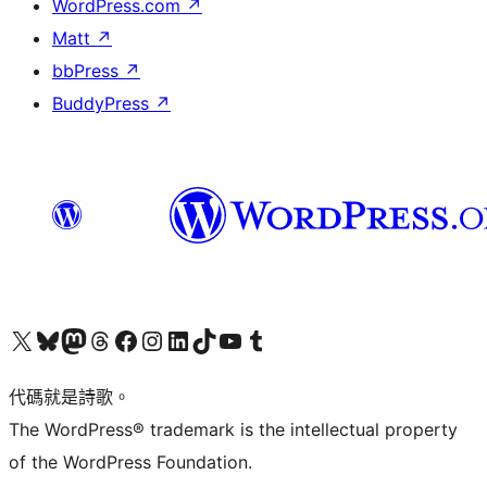
WordPress.com
↗
Matt
↗
bbPress
↗
BuddyPress
↗
Visit our X (formerly Twitter) account
Visit our Bluesky account
Visit our Mastodon account
Visit our Threads account
訪問我們的 Facebook 專頁
Visit our Instagram account
Visit our LinkedIn account
Visit our TikTok account
Visit our YouTube channel
Visit our Tumblr account
代碼就是詩歌。
The WordPress® trademark is the intellectual property
of the WordPress Foundation.