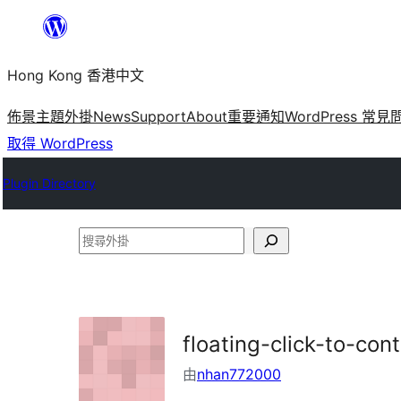
跳
至
Hong Kong 香港中文
主
要
佈景主題
外掛
News
Support
About
重要通知
WordPress 常見
內
取得 WordPress
容
Plugin Directory
搜
尋
外
掛
floating-click-to-con
由
nhan772000