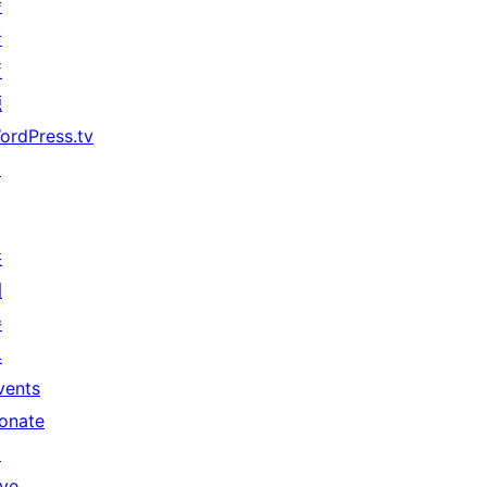
發
者
資
源
ordPress.tv
↗
共
同
參
與
vents
onate
↗
ive