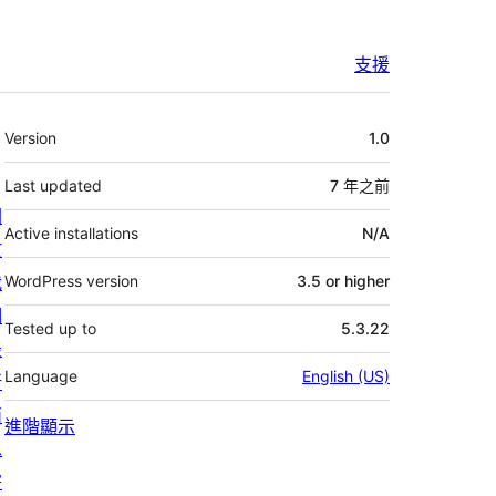
支援
其
Version
1.0
它
Last updated
7 年
之前
關
Active installations
N/A
於
我
WordPress version
3.5 or higher
們
Tested up to
5.3.22
最
Language
English (US)
新
消
進階顯示
息
寄