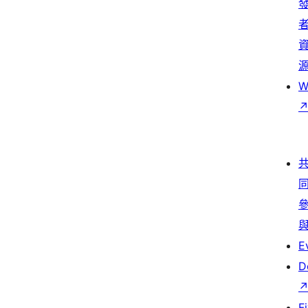
W
E
D
F