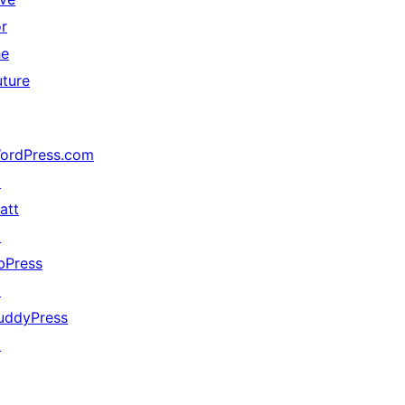
or
he
uture
ordPress.com
↗
att
↗
bPress
↗
uddyPress
↗