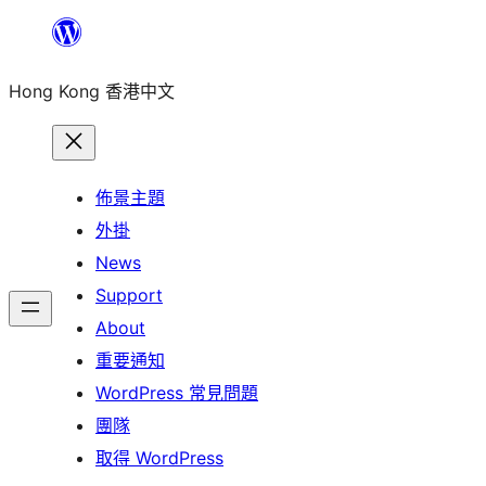
跳
至
Hong Kong 香港中文
主
要
內
容
佈景主題
外掛
News
Support
About
重要通知
WordPress 常見問題
團隊
取得 WordPress