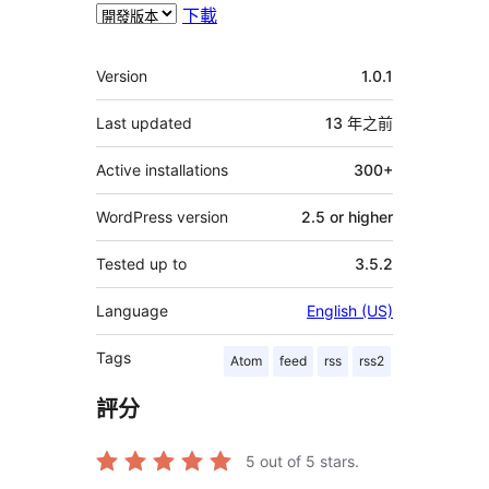
下載
其
Version
1.0.1
它
Last updated
13 年
之前
Active installations
300+
WordPress version
2.5 or higher
Tested up to
3.5.2
Language
English (US)
Tags
Atom
feed
rss
rss2
評分
5
out of 5 stars.