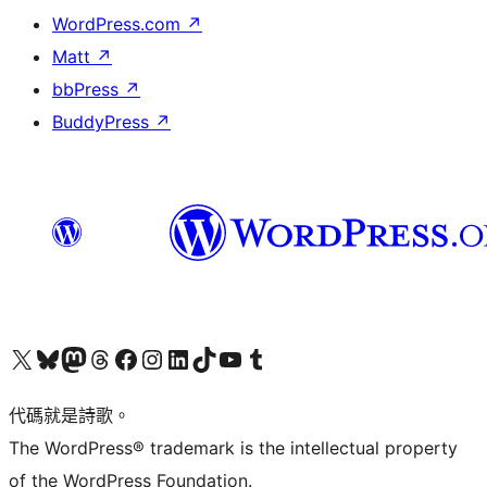
WordPress.com
↗
Matt
↗
bbPress
↗
BuddyPress
↗
Visit our X (formerly Twitter) account
Visit our Bluesky account
Visit our Mastodon account
Visit our Threads account
訪問我們的 Facebook 專頁
Visit our Instagram account
Visit our LinkedIn account
Visit our TikTok account
Visit our YouTube channel
Visit our Tumblr account
代碼就是詩歌。
The WordPress® trademark is the intellectual property
of the WordPress Foundation.