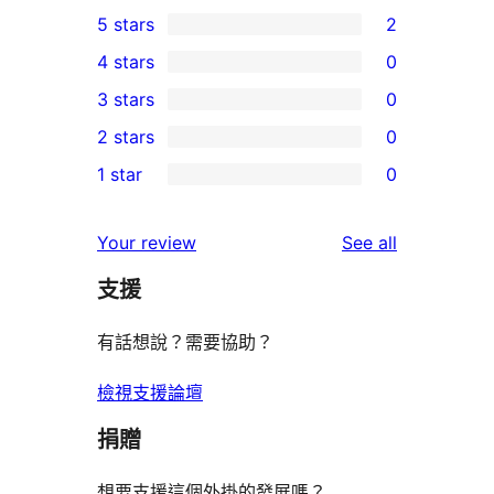
5 stars
2
2
4 stars
0
5-
0
3 stars
0
star
4-
0
2 stars
0
reviews
star
3-
0
1 star
0
reviews
star
2-
0
reviews
star
1-
reviews
Your review
See all
reviews
star
支援
reviews
有話想說？需要協助？
檢視支援論壇
捐贈
想要支援這個外掛的發展嗎？