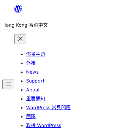
跳
至
Hong Kong 香港中文
主
要
內
容
佈景主題
外掛
News
Support
About
重要通知
WordPress 常見問題
團隊
取得 WordPress