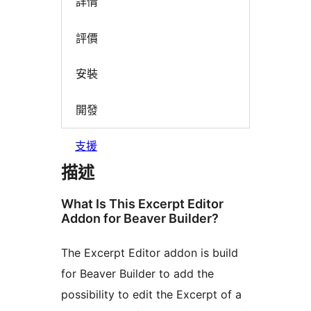
詳情
評價
安裝
開發
支援
描述
What Is This Excerpt Editor
Addon for Beaver Builder?
The Excerpt Editor addon is build
for Beaver Builder to add the
possibility to edit the Excerpt of a