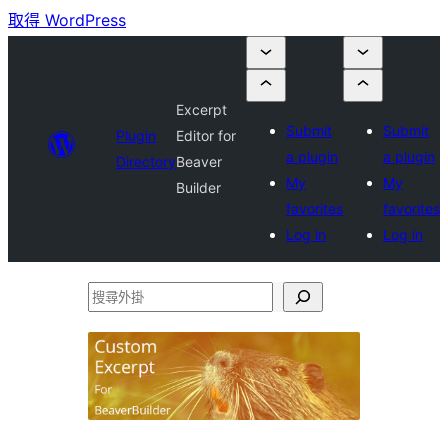
取得 WordPress
Excerpt
Submit
Submit
Plugin
Editor for
a plugin
a plugin
Directory
Beaver
My
My
Builder
favorites
favorites
Log in
Log in
搜
尋
外
掛