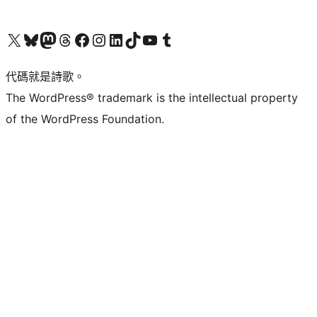
Visit our X (formerly Twitter) account
Visit our Bluesky account
Visit our Mastodon account
Visit our Threads account
訪問我們的 Facebook 專頁
Visit our Instagram account
Visit our LinkedIn account
Visit our TikTok account
Visit our YouTube channel
Visit our Tumblr account
代碼就是詩歌。
The WordPress® trademark is the intellectual property
of the WordPress Foundation.