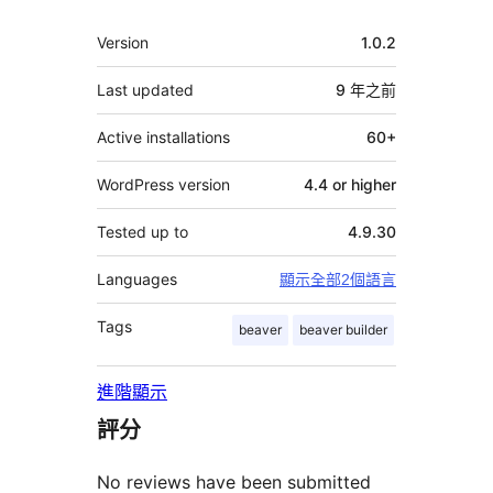
者
其
Version
1.0.2
它
Last updated
9 年
之前
Active installations
60+
WordPress version
4.4 or higher
Tested up to
4.9.30
Languages
顯示全部2個語言
Tags
beaver
beaver builder
進階顯示
評分
No reviews have been submitted