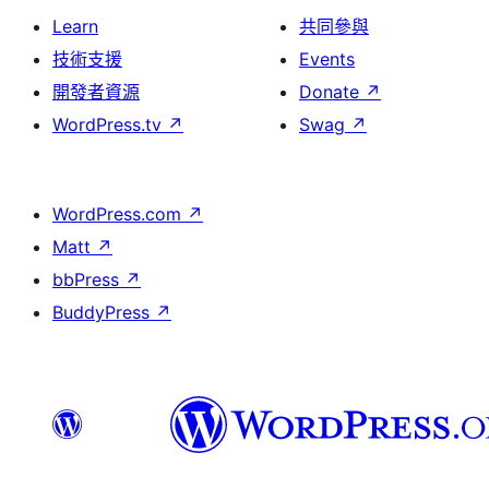
Learn
共同參與
技術支援
Events
開發者資源
Donate
↗
WordPress.tv
↗
Swag
↗
WordPress.com
↗
Matt
↗
bbPress
↗
BuddyPress
↗