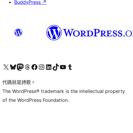
BuddyPress
↗
Visit our X (formerly Twitter) account
Visit our Bluesky account
Visit our Mastodon account
Visit our Threads account
訪問我們的 Facebook 專頁
Visit our Instagram account
Visit our LinkedIn account
Visit our TikTok account
Visit our YouTube channel
Visit our Tumblr account
代碼就是詩歌。
The WordPress® trademark is the intellectual property
of the WordPress Foundation.