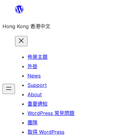
跳
至
Hong Kong 香港中文
主
要
內
容
佈景主題
外掛
News
Support
About
重要通知
WordPress 常見問題
團隊
取得 WordPress