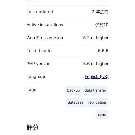
它
Last updated
2 年
之前
Active installations
少於10
WordPress version
5.2 or higher
Tested up to
6.6.6
PHP version
5.6 or higher
Language
English (US)
Tags
backup
data transfer
database
replication
sync
評分