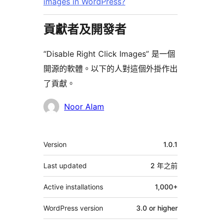
images in WordPress?
貢獻者及開發者
“Disable Right Click Images” 是一個
開源的軟體。以下的人對這個外掛作出
了貢獻。
貢
Noor Alam
獻
者
其
Version
1.0.1
它
Last updated
2 年
之前
Active installations
1,000+
WordPress version
3.0 or higher