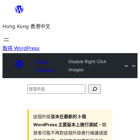
跳
至
Hong Kong 香港中文
主
要
內
取得 WordPress
容
Plugin
Disable Right Click
Directory
Images
搜
尋
外
掛
這個外掛
並未在最新的 3 個
WordPress 主要版本上進行測試
。開
發者可能不再對這個外掛進行維護或提