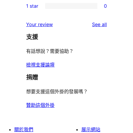
1 star
0
reviews
star
2-
0
reviews
star
1-
reviews
Your review
See all
reviews
star
支援
reviews
有話想說？需要協助？
檢視支援論壇
捐贈
想要支援這個外掛的發展嗎？
贊助這個外掛
關於我們
展示網站