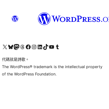
Visit our X (formerly Twitter) account
Visit our Bluesky account
Visit our Mastodon account
Visit our Threads account
訪問我們的 Facebook 專頁
Visit our Instagram account
Visit our LinkedIn account
Visit our TikTok account
Visit our YouTube channel
Visit our Tumblr account
代碼就是詩歌。
The WordPress® trademark is the intellectual property
of the WordPress Foundation.