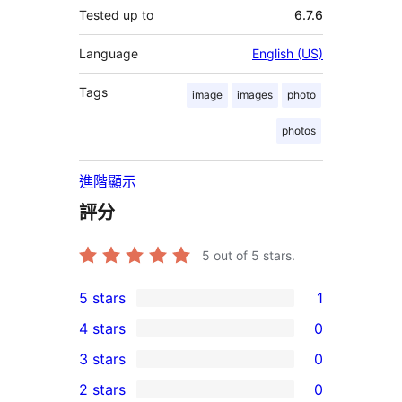
Tested up to
6.7.6
Language
English (US)
Tags
image
images
photo
photos
進階顯示
評分
5
out of 5 stars.
5 stars
1
1
4 stars
0
5-
0
3 stars
0
star
4-
0
2 stars
0
review
star
3-
0