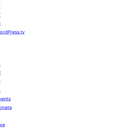
者
資
源
ordPress.tv
↗
共
同
參
與
vents
onate
↗
ive