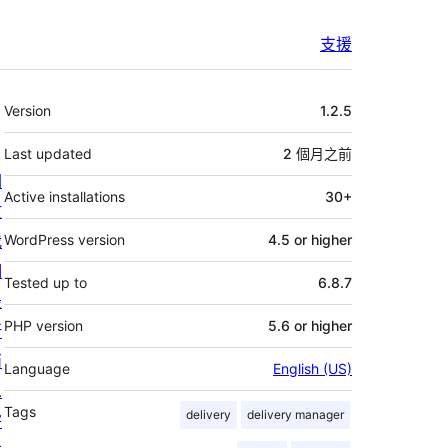
支援
其
Version
1.2.5
它
Last updated
2 個月
之前
關
Active installations
30+
於
我
WordPress version
4.5 or higher
們
Tested up to
6.8.7
最
PHP version
5.6 or higher
新
消
Language
English (US)
息
Tags
delivery
delivery manager
寄