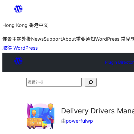
跳
至
Hong Kong 香港中文
主
要
佈景主題
外掛
News
Support
About
重要通知
WordPress 常見
內
取得 WordPress
容
Plugin Directo
搜
尋
外
掛
Delivery Drivers Man
由
powerfulwp