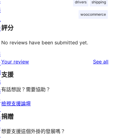
存
drivers
shipping
隱
woocommerce
私
評分
權
No reviews have been submitted yet.
展
reviews
Your review
See all
示
網
支援
站
有話想說？需要協助？
佈
景
檢視支援論壇
主
捐贈
題
外
想要支援這個外掛的發展嗎？
掛