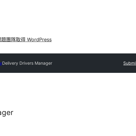
問題
團隊
取得 WordPress
ry
Delivery Drivers Manager
Submit
ager