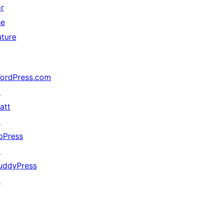
or
he
uture
ordPress.com
↗
att
↗
bPress
↗
uddyPress
↗