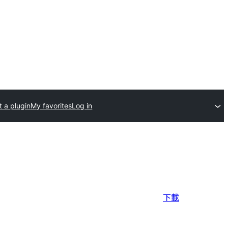
 a plugin
My favorites
Log in
下載